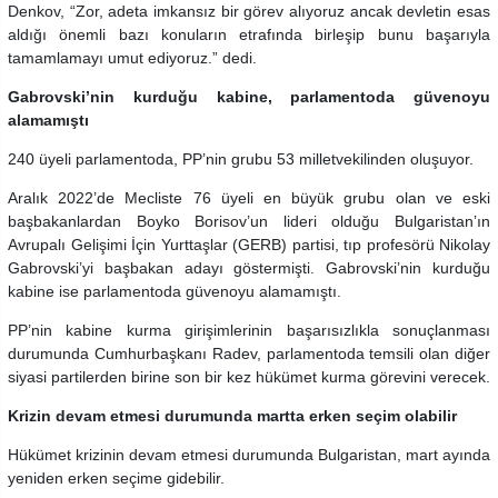
Denkov, “Zor, adeta imkansız bir görev alıyoruz ancak devletin esas
aldığı önemli bazı konuların etrafında birleşip bunu başarıyla
tamamlamayı umut ediyoruz.” dedi.
Gabrovski’nin kurduğu kabine, parlamentoda güvenoyu
alamamıştı
240 üyeli parlamentoda, PP’nin grubu 53 milletvekilinden oluşuyor.
Aralık 2022’de Mecliste 76 üyeli en büyük grubu olan ve eski
başbakanlardan Boyko Borisov’un lideri olduğu Bulgaristan’ın
Avrupalı Gelişimi İçin Yurttaşlar (GERB) partisi, tıp profesörü Nikolay
Gabrovski’yi başbakan adayı göstermişti. Gabrovski’nin kurduğu
kabine ise parlamentoda güvenoyu alamamıştı.
PP’nin kabine kurma girişimlerinin başarısızlıkla sonuçlanması
durumunda Cumhurbaşkanı Radev, parlamentoda temsili olan diğer
siyasi partilerden birine son bir kez hükümet kurma görevini verecek.
Krizin devam etmesi durumunda martta erken seçim olabilir
Hükümet krizinin devam etmesi durumunda Bulgaristan, mart ayında
yeniden erken seçime gidebilir.