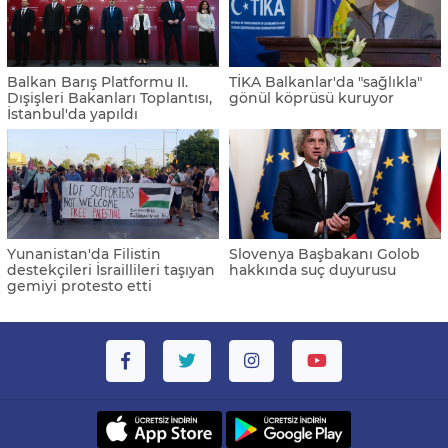
Balkan Barış Platformu II.
TİKA Balkanlar'da "sağlıkla"
Dışişleri Bakanları Toplantısı,
gönül köprüsü kuruyor
İstanbul'da yapıldı
Yunanistan'da Filistin
Slovenya Başbakanı Golob
destekçileri İsraillileri taşıyan
hakkında suç duyurusu
gemiyi protesto etti