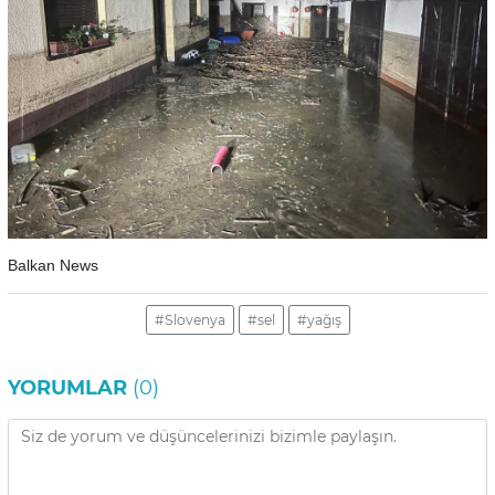
Balkan News
#Slovenya
#sel
#yağış
YORUMLAR
(0)