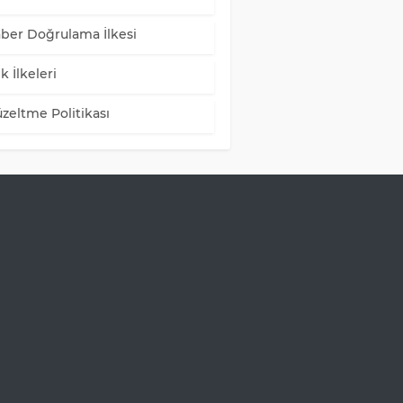
ber Doğrulama İlkesi
k İlkeleri
zeltme Politikası