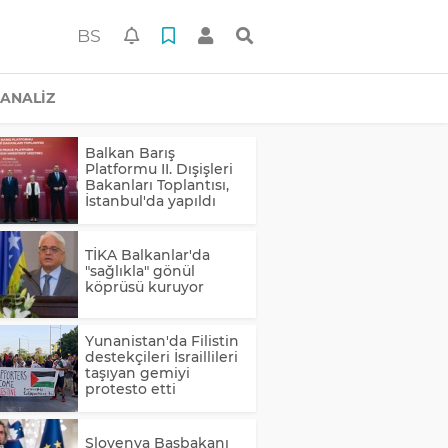
BS
ANALİZ
Balkan Barış
Platformu II. Dışişleri
Bakanları Toplantısı,
İstanbul'da yapıldı
TİKA Balkanlar'da
"sağlıkla" gönül
köprüsü kuruyor
Yunanistan'da Filistin
destekçileri İsraillileri
taşıyan gemiyi
protesto etti
Slovenya Başbakanı