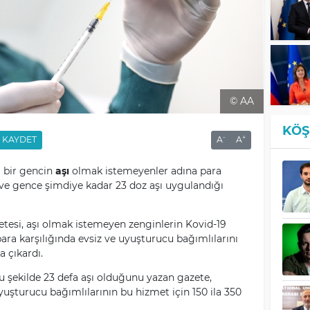
© AA
KÖŞ
-
+
KAYDET
A
A
ı bir gencin
aşı
olmak istemeyenler adına para
 ve gence şimdiye kadar 23 doz aşı uygulandığı
tesi, aşı olmak istemeyen zenginlerin Kovid-19
ara karşılığında evsiz ve uyuşturucu bağımlılarını
a çıkardı.
u şekilde 23 defa aşı olduğunu yazan gazete,
uyuşturucu bağımlılarının bu hizmet için 150 ila 350