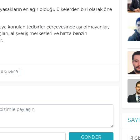
yasakların en ağır olduğu ülkelerden biri olarak öne
ya konulan tedbirler çerçevesinde aşı olmayanlar,
arı, alışveriş merkezleri ve hatta benzin
r.
#Kovid19
SAY
GÖNDER
Giz