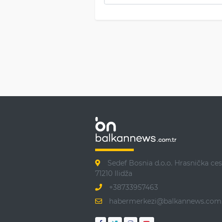
Sedef Bosnia d.o.o. Hrasnička ces
71210 Ilidža
+38733957463
habermerkezi@balkannews.com.