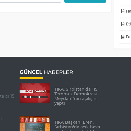
Ha
Eti
Dü
GÜNCEL
HABERLER
TİKA, Sırbistan'da "15
Temmuz Demokrasi
ta br.15
Meydanı"nın açılışını
yaptı
tr
TİKA Başkanı Eren,
Sırbistan'da açık hava