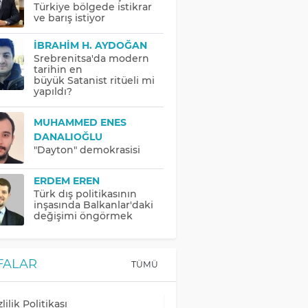
Türkiye bölgede istikrar
ve barış istiyor
İBRAHIM H. AYDOĞAN
Srebrenitsa'da modern
tarihin en
büyük Satanist ritüeli mi
yapıldı?
MUHAMMED ENES
DANALIOĞLU
"Dayton" demokrasisi
ERDEM EREN
Türk dış politikasının
inşasında Balkanlar'daki
değişimi öngörmek
FALAR
TÜMÜ
lilik Politikası