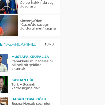
Golob hakkında suç
duyurusu
Slovenya’dan
“Gazze’de savaşın
durdurulması” çağrısı
E
YAZARLARIMIZ
TÜMÜ
MUSTAFA KRUPALIJA
Çanakkale mücadelesini
bilinçli bir şekilde
okumak
KAYHAN GÜL
Türk – Boşnak
kardeşliğine dair
HASAN TOPALOĞLU
Bosna-Hersek seçimleri: