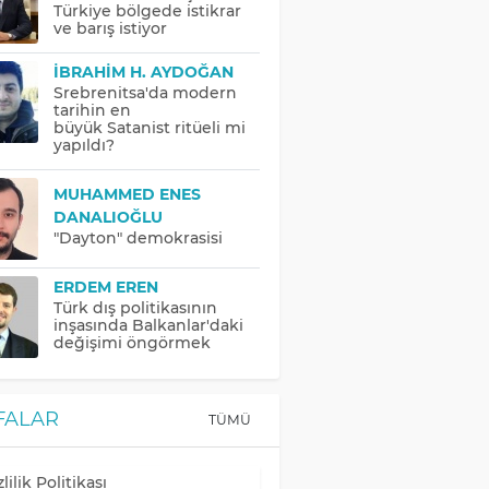
Türkiye bölgede istikrar
ve barış istiyor
İBRAHIM H. AYDOĞAN
Srebrenitsa'da modern
tarihin en
büyük Satanist ritüeli mi
yapıldı?
MUHAMMED ENES
DANALIOĞLU
"Dayton" demokrasisi
ERDEM EREN
Türk dış politikasının
inşasında Balkanlar'daki
değişimi öngörmek
FALAR
TÜMÜ
lilik Politikası