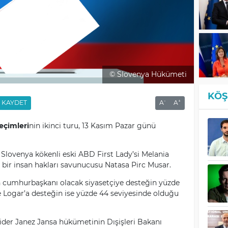
© Slovenya Hükümeti
KÖŞ
-
+
KAYDET
A
A
eçimleri
nin ikinci turu, 13 Kasım Pazar günü
 Slovenya kökenli eski ABD First Lady’si Melania
 bir insan hakları savunucusu Natasa Pirc Musar.
ın cumhurbaşkanı olacak siyasetçiye desteğin yüzde
nze Logar’a desteğin ise yüzde 44 seviyesinde olduğu
 lider Janez Jansa hükümetinin Dışişleri Bakanı