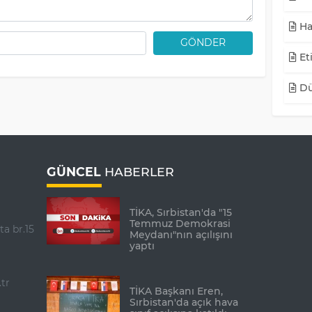
Ha
GÖNDER
Eti
Dü
GÜNCEL
HABERLER
TİKA, Sırbistan'da "15
Temmuz Demokrasi
ta br.15
Meydanı"nın açılışını
yaptı
tr
TİKA Başkanı Eren,
Sırbistan'da açık hava