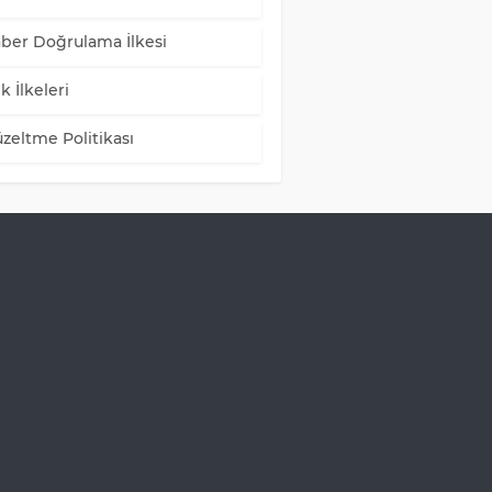
ber Doğrulama İlkesi
k İlkeleri
zeltme Politikası