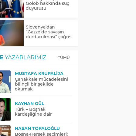
Golob hakkında suç
duyurusu
Slovenya’dan
“Gazze’de savaşın
durdurulması” çağrısı
E
YAZARLARIMIZ
TÜMÜ
MUSTAFA KRUPALIJA
Çanakkale mücadelesini
bilinçli bir şekilde
okumak
KAYHAN GÜL
Türk – Boşnak
kardeşliğine dair
HASAN TOPALOĞLU
Bosna-Hersek seçimleri: