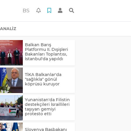
BS
ANALİZ
Balkan Barış
Platformu II. Dışişleri
Bakanları Toplantısı,
İstanbul'da yapıldı
TİKA Balkanlar'da
"sağlıkla" gönül
köprüsü kuruyor
Yunanistan'da Filistin
destekçileri İsraillileri
taşıyan gemiyi
protesto etti
Slovenya Başbakanı