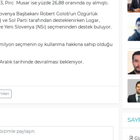
3, Pirc Musar ise yüzde 26,88 oranında oy almıştı.
lovenya Başbakanı Robert Golob’un Özgürlük
 ve Sol Parti tarafından desteklenirken Logar,
ve Yeni Slovenya (NSi) seçmeninden destek buluyor.
 milyon seçmenin oy kullanma hakkına sahip olduğu
ralık tarihinde devralması bekleniyor.
mleri
SAY
Giz