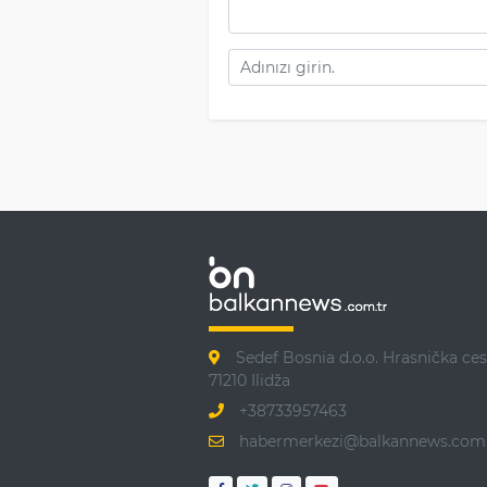
Sedef Bosnia d.o.o. Hrasnička ces
71210 Ilidža
+38733957463
habermerkezi@balkannews.com.