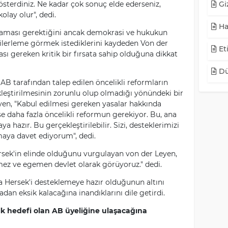
österdiniz. Ne kadar çok sonuç elde ederseniz,
Giz
lay olur", dedi.
Ha
aması gerektiğini ancak demokrasi ve hukukun
ilerleme görmek istediklerini kaydeden Von der
Eti
ı gereken kritik bir fırsata sahip olduğuna dikkat
Dü
B tarafından talep edilen öncelikli reformların
eştirilmesinin zorunlu olup olmadığı yönündeki bir
en, "Kabul edilmesi gereken yasalar hakkında
 daha fazla öncelikli reformun gerekiyor. Bu, ana
 hazır. Bu gerçekleştirilebilir. Sizi, desteklerimizi
aya davet ediyorum", dedi.
sek'in elinde olduğunu vurgulayan von der Leyen,
mez ve egemen devlet olarak görüyoruz." dedi.
Hersek'i desteklemeye hazır olduğunun altını
dan eksik kalacağına inandıklarını dile getirdi.
ilk hedefi olan AB üyeliğine ulaşacağına