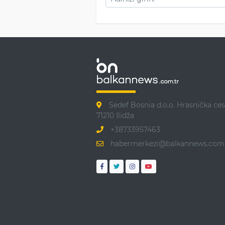
Sedef Bosnia d.o.o. Hrasnička ces
71210 Ilidža
+38733957463
habermerkezi@balkannews.com.