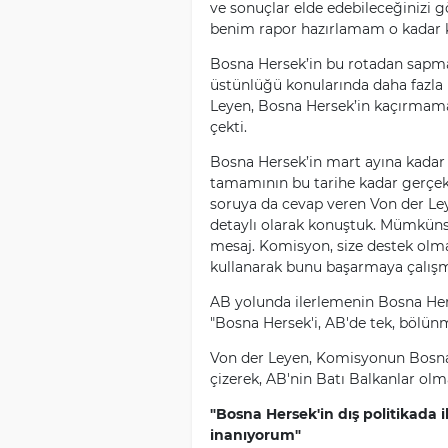
ve sonuçlar elde edebileceğinizi g
benim rapor hazırlamam o kadar ko
Bosna Hersek’in bu rotadan sapm
üstünlüğü konularında daha fazla 
Leyen, Bosna Hersek’in kaçırmamas
çekti.
Bosna Hersek’in mart ayına kadar A
tamamının bu tarihe kadar gerçekl
soruya da cevap veren Von der Ley
detaylı olarak konuştuk. Mümkünse
mesaj. Komisyon, size destek olmaya
kullanarak bunu başarmaya çalışm
AB yolunda ilerlemenin Bosna Her
"Bosna Hersek'i, AB'de tek, bölün
Von der Leyen, Komisyonun Bosna 
çizerek, AB'nin Batı Balkanlar olma
"Bosna Hersek'in dış politikada 
inanıyorum"