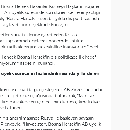
an Bosna Hersek Bakanlar Konseyi Başkanı Borjana
in AB üyelik sürecinde son dönemde neler yaptığı
k, "Bosna Hersek'in son bir yılda dış politikasında
söyleyebilirim." şeklinde konuştu.
etler yürüttüklerine işaret eden Kristo,
lar kapsamında, gelecek dönemde katılım
ir tarih alacağımıza kesinlikle inanıyorum." dedi.
ğil ancak Bosna Hersek'in dış politikada ilk hedefi
ıyorum." ifadesini kullandı.
üyelik sürecinin hızlandırılmasında yıllardır en
kovic ise martta gerçekleşecek AB Zirvesi'ne kadar
yerine getirmesi çağrısında bulunarak, "Marttaki
tılım müzakereleri için net bir durum çıkmalı diye
de bulundu.
n hızlandırılmasında Rusya ile başlayan savaşın
Plenkovic, "Hırvatistan, Bosna Hersek'in AB üyelik