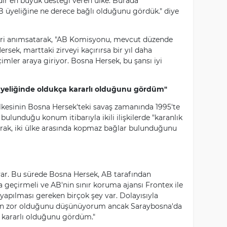
rdır en büyük desteği veren ülke. Burada
 üyeliğine ne derece bağlı olduğunu gördük." diye
eri anımsatarak, "AB Komisyonu, mevcut düzende
rsek, marttaki zirveyi kaçırırsa bir yıl daha
mler araya giriyor. Bosna Hersek, bu şansı iyi
 üyeliğinde oldukça kararlı olduğunu gördüm"
lkesinin Bosna Hersek'teki savaş zamanında 1995'te
ulunduğu konum itibarıyla ikili ilişkilerde "karanlık
arak, iki ülke arasında kopmaz bağlar bulunduğunu
var. Bu sürede Bosna Hersek, AB tarafından
a geçirmeli ve AB'nin sınır koruma ajansı Frontex ile
e yapılması gereken birçok şey var. Dolayısıyla
ın zor olduğunu düşünüyorum ancak Saraybosna'da
a kararlı olduğunu gördüm."