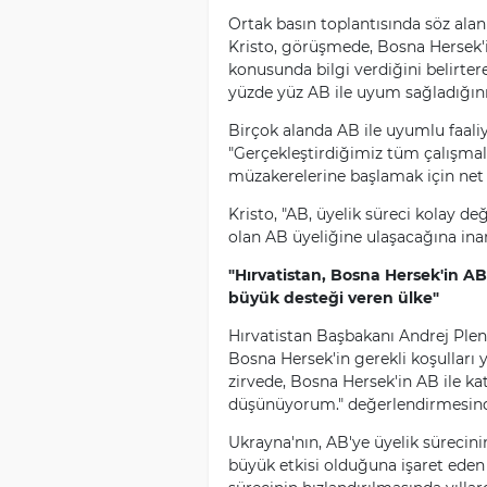
Ortak basın toplantısında söz al
Kristo, görüşmede, Bosna Hersek'
konusunda bilgi verdiğini belirtere
yüzde yüz AB ile uyum sağladığını 
Birçok alanda AB ile uyumlu faaliy
"Gerçekleştirdiğimiz tüm çalışma
müzakerelerine başlamak için net b
Kristo, "AB, üyelik süreci kolay de
olan AB üyeliğine ulaşacağına inan
"Hırvatistan, Bosna Hersek'in AB 
büyük desteği veren ülke"
Hırvatistan Başbakanı Andrej Plen
Bosna Hersek'in gerekli koşulları 
zirvede, Bosna Hersek'in AB ile ka
düşünüyorum." değerlendirmesin
Ukrayna'nın, AB'ye üyelik sürecini
büyük etkisi olduğuna işaret eden 