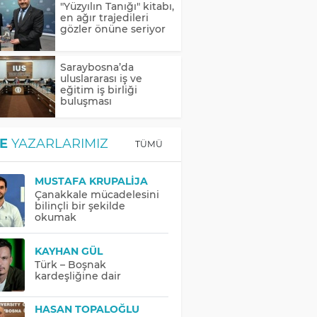
"Yüzyılın Tanığı" kitabı,
en ağır trajedileri
gözler önüne seriyor
Saraybosna’da
uluslararası iş ve
eğitim iş birliği
buluşması
E
YAZARLARIMIZ
TÜMÜ
MUSTAFA KRUPALIJA
Çanakkale mücadelesini
bilinçli bir şekilde
okumak
KAYHAN GÜL
Türk – Boşnak
kardeşliğine dair
HASAN TOPALOĞLU