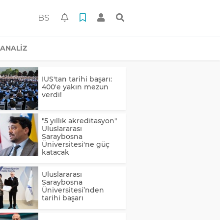
BS
ANALİZ
IUS'tan tarihi başarı:
400'e yakın mezun
verdi!
"5 yıllık akreditasyon"
Uluslararası
Saraybosna
Üniversitesi'ne güç
katacak
Uluslararası
Saraybosna
Üniversitesi’nden
tarihi başarı