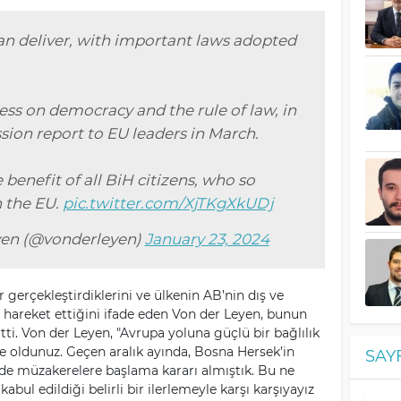
an deliver, with important laws adopted
ess on democracy and the rule of law, in
ion report to EU leaders in March.
 benefit of all BiH citizens, who so
n the EU.
pic.twitter.com/XjTKgXkUDj
yen (@vonderleyen)
January 23, 2024
 gerçekleştirdiklerini ve ülkenin AB’nin dış ve
 hareket ettiğini ifade eden Von der Leyen, bunun
tti. Von der Leyen, "Avrupa yoluna güçlü bir bağlılık
e oldunuz. Geçen aralık ayında, Bosna Hersek’in
SAY
nde müzakerelere başlama kararı almıştık. Bu ne
bul edildiği belirli bir ilerlemeyle karşı karşıyayız