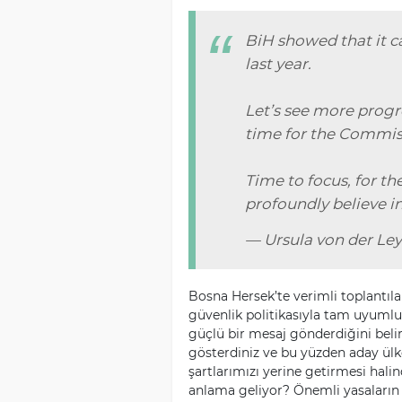
BiH showed that it c
last year.
Let’s see more progr
time for the Commiss
Time to focus, for the
profoundly believe i
— Ursula von der Le
Bosna Hersek’te verimli toplantılar
güvenlik politikasıyla tam uyumlu
güçlü bir mesaj gönderdiğini belir
gösterdiniz ve bu yüzden aday ülk
şartlarımızı yerine getirmesi hali
anlama geliyor? Önemli yasaların ka