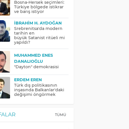
Bosna-Hersek seçimleri:
Türkiye bölgede istikrar
ve barış istiyor
İBRAHIM H. AYDOĞAN
Srebrenitsa'da modern
tarihin en
büyük Satanist ritüeli mi
yapıldı?
MUHAMMED ENES
DANALIOĞLU
"Dayton" demokrasisi
ERDEM EREN
Türk dış politikasının
inşasında Balkanlar'daki
değişimi öngörmek
FALAR
TÜMÜ