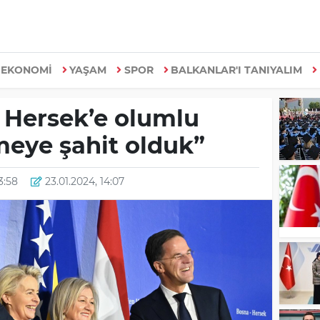
EKONOMİ
YAŞAM
SPOR
BALKANLAR'I TANIYALIM
 Hersek’e olumlu
meye şahit olduk”
13:58
23.01.2024, 14:07