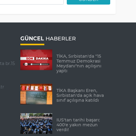
GÜNCEL
HABERLER
TİKA, Sırbistan'da "15
Temmuz Demokrasi
ta br.15
Meydanı"nın açılışını
yaptı
tr
TİKA Başkanı Eren,
Sırbistan'da açık hava
sınıf açılışına katıldı
IUS'tan tarihi başarı:
400'e yakın mezun
verdi!