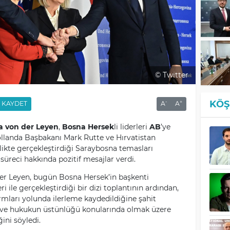
© Twitter
KÖŞ
-
+
KAYDET
A
A
a von der Leyen
,
Bosna Hersek
li liderleri
AB
’ye
ollanda Başbakanı Mark Rutte ve Hırvatistan
likte gerçekleştirdiği Saraybosna temasları
süreci hakkında pozitif mesajlar verdi.
r Leyen, bugün Bosna Hersek’in başkenti
ile gerçekleştirdiği bir dizi toplantının ardından,
rmları yolunda ilerleme kaydedildiğine şahit
i ve hukukun üstünlüğü konularında olmak üzere
ğini söyledi.