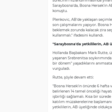
sürecinin hızlandırılmasında yılla
Saraybosna'da, Bosna Hersek'in AB
konuştu.
Plenkovic, AB'de yaklaşan seçiml
son çalışmalarını yapıyor. Bosna He
beklemek zorunda kalacak zira seçi
kullanmalı." ifadesini kullandı.
"Saraybosna'da yetkililerin, AB
Hollanda Başbakanı Mark Rutte, ü
yaşanan Srebrenitsa soykırımında b
bir dönem" yaşadıklarını anımsat
vurguladı.
Rutte, şöyle devam etti:
"Bosna Hersek'in önünde 6 hafta 
belirlenen 14 temel önceliği hayat
işbirliği sağlamalı. Kısa bir süred
katılım müzakerelerine başlaman
yetkililerin, AB üyeliğinde oldukç