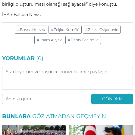
birliği oluşturulması olanağı sağlayacak” diye konuştu.
İHA / Balkan News
#Bosna Hersek
#Željko Komšić
#Zeljka Cvijanovic
#İlham Aliyev
#Denis Becirovic
YORUMLAR
(0)
GÖNDER
BUNLARA
GÖZ ATMADAN GEÇMEYIN