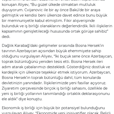
konuşan Aliyev, “Bu güzel ülkede olmaktan mutluluk
duyuyorum. Cvijanovic ile bir ay önce Bakü’de bir araya
gelmiştik ve kendisi beni ülkenize davet edince bunu büyük
bir memnuniyetle kabul etmiştim. Fikir alışverişinde
bulunduk ve iş birliği olanaklarını değerlendirdik. İkili ilişkilerin
kapsamının genişletileceği hususunda ortak görüşe sahibiz”
dedi.
Dağlık Karabağ’daki gelişmeler sırasında Bosna Hersek’in
tavrının Azerbaycan açısından büyük ehemmiyete sahip
olduğunu vurgulayan Aliyev, “İki buçuk sene önce Azerbaycan,
toprak bütünlüğünü yeniden tesis etti. Bosna Hersek ileri
adım atarak çabalarımızı destekledi. Gösterdiğiniz dostluk ve
kardeşlik için ülkenize teşekkür etmek istiyorum. Azerbaycan,
Bosna Hersek’in toprak bütünlüğü dahil, tüm konularda
devletinizin yanındadır. İlişkilerimizde yeni fasıllar açıyoruz.
Ziyaretim çerçevesinde birçok iş birliği sahasını, özellikle de
yeni iş birliği yollarının tanımlandığı ortaklık deklarasyonunu
ele aldık” diye konuştu.
Ekonomik iş birliği için büyük bir potansiyel bulunduğunu
vurgulayan Aliyev, “Ekonomide yeni inisiyatifler olacak. Belirli