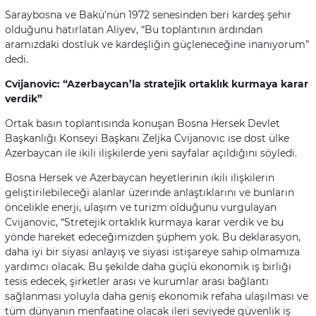
Saraybosna ve Bakü’nün 1972 senesinden beri kardeş şehir
olduğunu hatırlatan Aliyev, “Bu toplantının ardından
aramızdaki dostluk ve kardeşliğin güçleneceğine inanıyorum”
dedi.
Cvijanovic: “Azerbaycan’la stratejik ortaklık kurmaya karar
verdik”
Ortak basın toplantısında konuşan Bosna Hersek Devlet
Başkanlığı Konseyi Başkanı Zeljka Cvijanovic ise dost ülke
Azerbaycan ile ikili ilişkilerde yeni sayfalar açıldığını söyledi.
Bosna Hersek ve Azerbaycan heyetlerinin ikili ilişkilerin
geliştirilebileceği alanlar üzerinde anlaştıklarını ve bunların
öncelikle enerji, ulaşım ve turizm olduğunu vurgulayan
Cvijanovic, “Stretejik ortaklık kurmaya karar verdik ve bu
yönde hareket edeceğimizden şüphem yok. Bu deklarasyon,
daha iyi bir siyasi anlayış ve siyasi istişareye sahip olmamıza
yardımcı olacak. Bu şekilde daha güçlü ekonomik iş birliği
tesis edecek, şirketler arası ve kurumlar arası bağlantı
sağlanması yoluyla daha geniş ekonomik refaha ulaşılması ve
tüm dünyanın menfaatine olacak ileri seviyede güvenlik iş