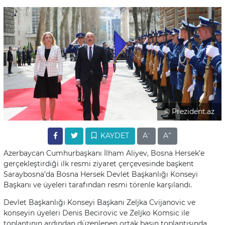
© Prezident.az
-
+
KAYDET
A
A
Azerbaycan Cumhurbaşkanı İlham Aliyev, Bosna Hersek’e
gerçekleştirdiği ilk resmi ziyaret çerçevesinde başkent
Saraybosna’da Bosna Hersek Devlet Başkanlığı Konseyi
Başkanı ve üyeleri tarafından resmi törenle karşılandı.
Devlet Başkanlığı Konseyi Başkanı Zeljka Cvijanovic ve
konseyin üyeleri Denis Becirovic ve Zeljko Komsic ile
toplantının ardından düzenlenen ortak basın toplantısında