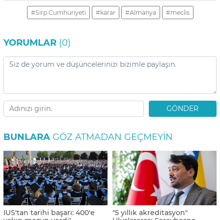
#Sırp Cumhuriyeti
#karar
#Almanya
#meclis
YORUMLAR
(0)
GÖNDER
BUNLARA
GÖZ ATMADAN GEÇMEYIN
IUS'tan tarihi başarı: 400'e
"5 yıllık akreditasyon"