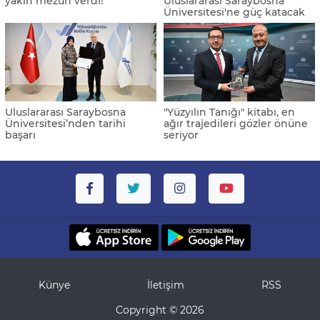
yakın mezun verdi!
Uluslararası Saraybosna
Üniversitesi'ne güç katacak
Uluslararası Saraybosna
"Yüzyılın Tanığı" kitabı, en
Üniversitesi’nden tarihi
ağır trajedileri gözler önüne
başarı
seriyor
Künye
İletişim
RSS
Copyright © 2026