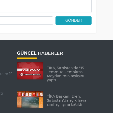
GÖNDER
GÜNCEL
HABERLER
TİKA, Sırbistan'da "15
Temmuz Demokrasi
ta br.15
Meydanı"nın açılışını
yaptı
tr
TİKA Başkanı Eren,
Sırbistan'da açık hava
sınıf açılışına katıldı