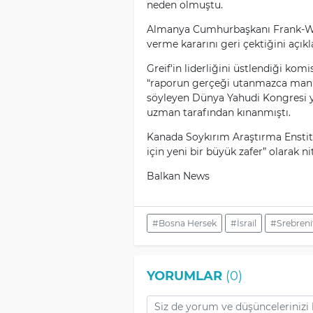
neden olmuştu.
Almanya Cumhurbaşkanı Frank-Walte
verme kararını geri çektiğini açıkl
Greif'in liderliğini üstlendiği kom
“raporun gerçeği utanmazca mani
söyleyen Dünya Yahudi Kongresi y
uzman tarafından kınanmıştı.
Kanada Soykırım Araştırma Enstitü
için yeni bir büyük zafer” olarak ni
Balkan News
#Bosna Hersek
#İsrail
#Srebreni
YORUMLAR
(0)