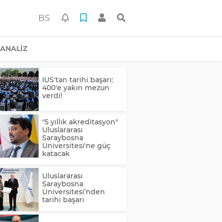
BS
ANALİZ
IUS'tan tarihi başarı:
400'e yakın mezun
verdi!
"5 yıllık akreditasyon"
Uluslararası
Saraybosna
Üniversitesi'ne güç
katacak
Uluslararası
Saraybosna
Üniversitesi’nden
tarihi başarı