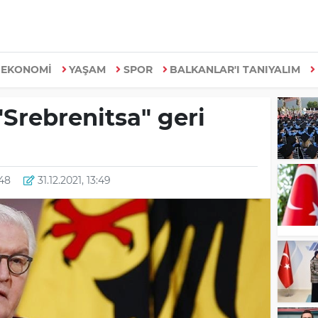
EKONOMİ
YAŞAM
SPOR
BALKANLAR'I TANIYALIM
Srebrenitsa" geri
:48
31.12.2021, 13:49