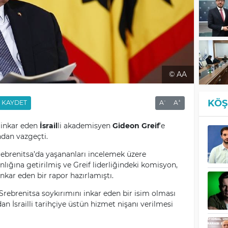
© AA
KÖŞ
-
+
KAYDET
A
A
ı inkar eden
İsrail
li akademisyen
Gideon Greif
’e
dan vazgeçti.
Srebrenitsa’da yaşananları incelemek üzere
ığına getirilmiş ve Greif liderliğindeki komisyon,
nkar eden bir rapor hazırlamıştı.
 Srebrenitsa soykırımını inkar eden bir isim olması
dan İsrailli tarihçiye üstün hizmet nişanı verilmesi