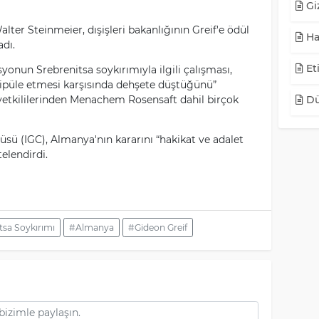
Giz
r Steinmeier, dışişleri bakanlığının Greif'e ödül
Ha
adı.
Eti
isyonun Srebrenitsa soykırımıyla ilgili çalışması,
püle etmesi karşısında dehşete düştüğünü”
etkililerinden Menachem Rosensaft dahil birçok
Dü
sü (IGC), Almanya'nın kararını “hakikat ve adalet
telendirdi.
tsa Soykırımı
#Almanya
#Gideon Greif