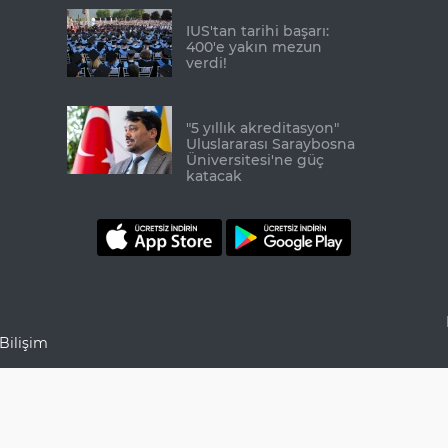
IUS'tan tarihi başarı:
400'e yakın mezun
verdi!
"5 yıllık akreditasyon"
Uluslararası Saraybosna
Üniversitesi'ne güç
katacak
Bilişim