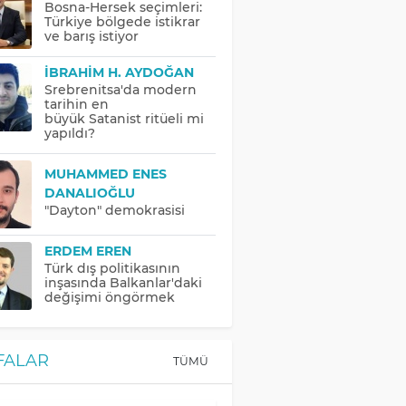
Bosna-Hersek seçimleri:
Türkiye bölgede istikrar
ve barış istiyor
İBRAHIM H. AYDOĞAN
Srebrenitsa'da modern
tarihin en
büyük Satanist ritüeli mi
yapıldı?
MUHAMMED ENES
DANALIOĞLU
"Dayton" demokrasisi
ERDEM EREN
Türk dış politikasının
inşasında Balkanlar'daki
değişimi öngörmek
FALAR
TÜMÜ