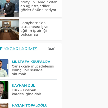
"Yüzyılın Tanığı" kitabı,
en ağır trajedileri
gözler önüne seriyor
Saraybosna’da
uluslararası iş ve
eğitim iş birliği
buluşması
E
YAZARLARIMIZ
TÜMÜ
MUSTAFA KRUPALIJA
Çanakkale mücadelesini
bilinçli bir şekilde
okumak
KAYHAN GÜL
Türk – Boşnak
kardeşliğine dair
HASAN TOPALOĞLU