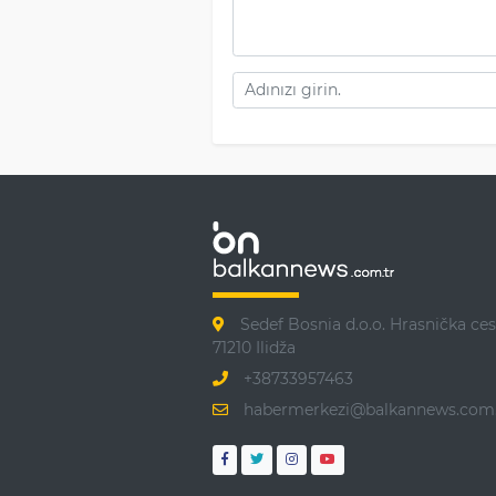
Sedef Bosnia d.o.o. Hrasnička ces
71210 Ilidža
+38733957463
habermerkezi@balkannews.com.