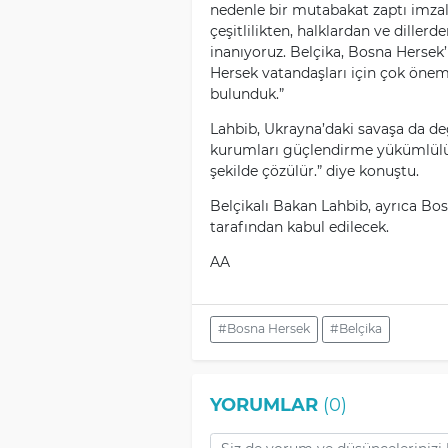
nedenle bir mutabakat zaptı imzal
çeşitlilikten, halklardan ve dille
inanıyoruz. Belçika, Bosna Hersek
Hersek vatandaşları için çok öneml
bulunduk.”
Lahbib, Ukrayna’daki savaşa da değ
kurumları güçlendirme yükümlül
şekilde çözülür.” diye konuştu.
Belçikalı Bakan Lahbib, ayrıca Bo
tarafından kabul edilecek.
AA
#Bosna Hersek
#Belçika
YORUMLAR
(0)