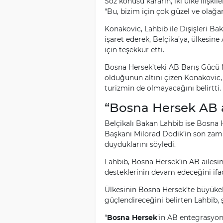
Söz konusu kararın, iki ülke ilişki
“Bu, bizim için çok güzel ve olağan
Konakovic, Lahbib ile Dışişleri Ba
işaret ederek, Belçika’ya, ülkesine 
için teşekkür etti.
Bosna Hersek’teki AB Barış Gücü M
olduğunun altını çizen Konakovic, 
turizmin de olmayacağını belirtti.
“Bosna Hersek AB ai
Belçikalı Bakan Lahbib ise Bosna H
Başkanı Milorad Dodik’in son zama
duyduklarını söyledi.
Lahbib, Bosna Hersek’in AB ailesi
desteklerinin devam edeceğini ifad
Ülkesinin Bosna Hersek’te büyükelçi
güçlendireceğini belirten Lahbib, 
“
Bosna Hersek
‘in AB entegrasyon