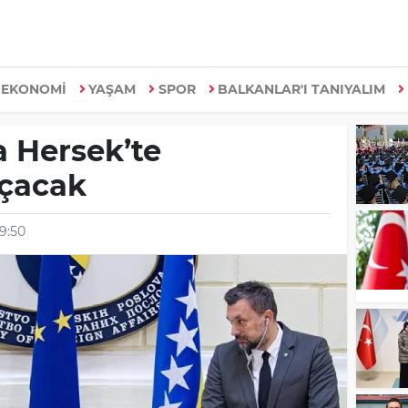
EKONOMİ
YAŞAM
SPOR
BALKANLAR'I TANIYALIM
a Hersek’te
açacak
9:50