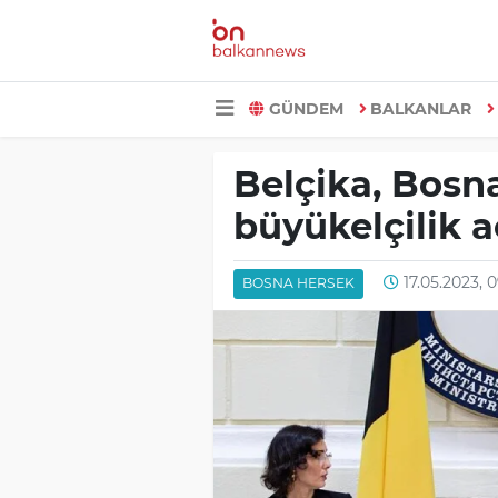
GÜNDEM
BALKANLAR
Belçika, Bosn
büyükelçilik 
17.05.2023, 0
BOSNA HERSEK