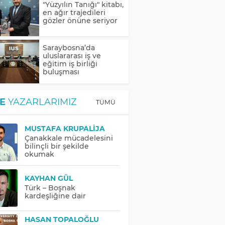
"Yüzyılın Tanığı" kitabı,
en ağır trajedileri
gözler önüne seriyor
Saraybosna’da
uluslararası iş ve
eğitim iş birliği
buluşması
E
YAZARLARIMIZ
TÜMÜ
MUSTAFA KRUPALIJA
Çanakkale mücadelesini
bilinçli bir şekilde
okumak
KAYHAN GÜL
Türk – Boşnak
kardeşliğine dair
HASAN TOPALOĞLU