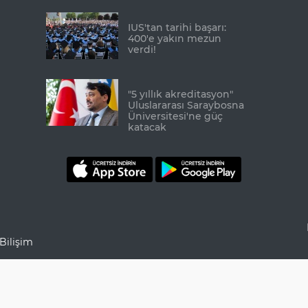
IUS'tan tarihi başarı:
400'e yakın mezun
verdi!
"5 yıllık akreditasyon"
Uluslararası Saraybosna
Üniversitesi'ne güç
katacak
Bilişim