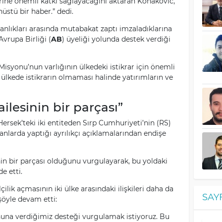
lerine önemli katkı sağlayacağını aktaran Konakovic,
üstü bir haber.” dedi.
kanlıkları arasında mutabakat zaptı imzaladıklarına
Avrupa Birliği (
AB
) üyeliği yolunda destek verdiği
isyonu’nun varlığının ülkedeki istikrar için önemli
ülkede istikrarın olmaması halinde yatırımların ve
lesinin bir parçası”
ersek’teki iki entiteden Sırp Cumhuriyeti’nin (RS)
nlarda yaptığı ayrılıkçı açıklamalarından endişe
nin bir parçası olduğunu vurgulayarak, bu yoldaki
e etti.
lik açmasının iki ülke arasındaki ilişkileri daha da
SAY
şöyle devam etti:
una verdiğimiz desteği vurgulamak istiyoruz. Bu