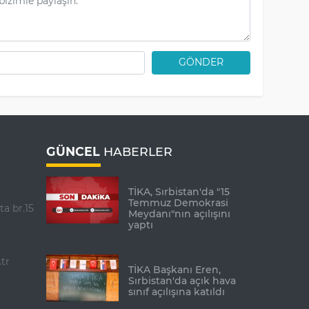
GÖNDER
GÜNCEL
HABERLER
TİKA, Sırbistan'da "15
Temmuz Demokrasi
ta br.15
Meydanı"nın açılışını
yaptı
tr
TİKA Başkanı Eren,
Sırbistan'da açık hava
sınıf açılışına katıldı