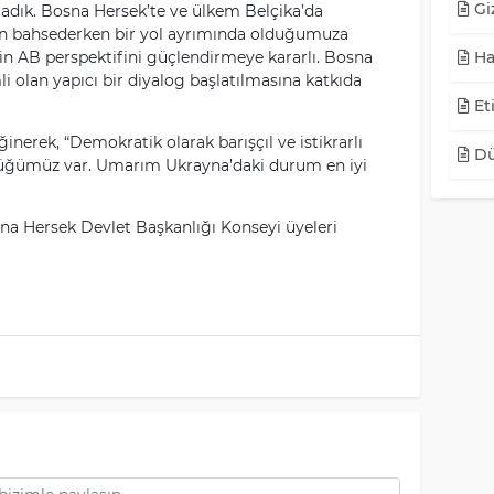
Giz
adık. Bosna Hersek’te ve ülkem Belçika’da
rden bahsederken bir yol ayrımında olduğumuza
’in AB perspektifini güçlendirmeye kararlı. Bosna
Ha
i olan yapıcı bir diyalog başlatılmasına katkıda
Eti
inerek, “Demokratik olarak barışçıl ve istikrarlı
Dü
üğümüz var. Umarım Ukrayna’daki durum en iyi
sna Hersek Devlet Başkanlığı Konseyi üyeleri