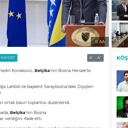
© AA
KÖŞ
-
+
KAYDET
A
A
lmedin Konakovic,
Belçika
’nın Bosna Hersek’te
ja Lahbib ile başkent Saraybosna’daki Dışişleri
.
n ortak basın toplantısı düzenlendi.
mada,
Belçika
‘nın Bosna
 verdiğini ifade etti.