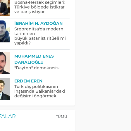
Bosna-Hersek seçimleri:
Türkiye bölgede istikrar
ve barış istiyor
İBRAHIM H. AYDOĞAN
Srebrenitsa'da modern
tarihin en
büyük Satanist ritüeli mi
yapıldı?
MUHAMMED ENES
DANALIOĞLU
"Dayton" demokrasisi
ERDEM EREN
Türk dış politikasının
inşasında Balkanlar'daki
değişimi öngörmek
FALAR
TÜMÜ