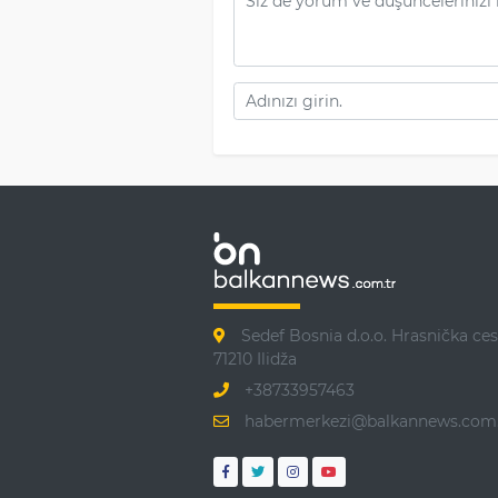
Sedef Bosnia d.o.o. Hrasnička ces
71210 Ilidža
+38733957463
habermerkezi@balkannews.com.