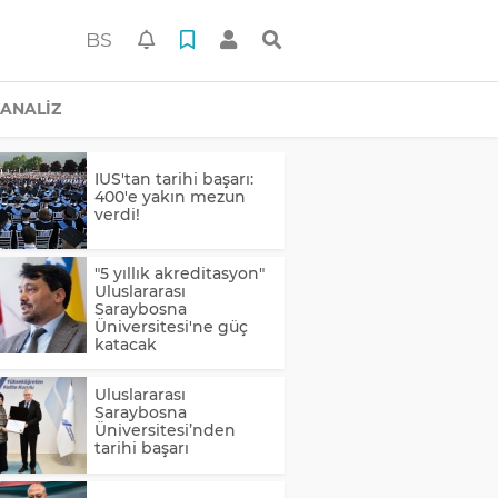
BS
ANALİZ
IUS'tan tarihi başarı:
400'e yakın mezun
verdi!
"5 yıllık akreditasyon"
Uluslararası
Saraybosna
Üniversitesi'ne güç
katacak
Uluslararası
Saraybosna
Üniversitesi’nden
tarihi başarı