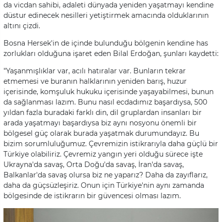
da vicdan sahibi, adaleti dünyada yeniden yaşatmayı kendine
düstur edinecek nesilleri yetiştirmek amacında olduklarının
altını çizdi.
Bosna Hersek'in de içinde bulunduğu bölgenin kendine has
zorlukları olduğuna işaret eden Bilal Erdoğan, şunları kaydetti:
"Yaşanmışlıklar var, acılı hatıralar var. Bunların tekrar
etmemesi ve buranın halklarının yeniden barış, huzur
içerisinde, komşuluk hukuku içerisinde yaşayabilmesi, bunun
da sağlanması lazım. Bunu nasıl ecdadımız başardıysa, 500
yıldan fazla buradaki farklı din, dil gruplardan insanları bir
arada yaşatmayı başardıysa biz aynı nosyonu önemli bir
bölgesel güç olarak burada yaşatmak durumundayız. Bu
bizim sorumluluğumuz. Çevremizin istikrarıyla daha güçlü bir
Türkiye olabiliriz. Çevremiz yangın yeri olduğu sürece işte
Ukrayna'da savaş, Orta Doğu'da savaş, İran'da savaş,
Balkanlar'da savaş olursa biz ne yaparız? Daha da zayıflarız,
daha da güçsüzleşiriz. Onun için Türkiye'nin aynı zamanda
bölgesinde de istikrarın bir güvencesi olması lazım.