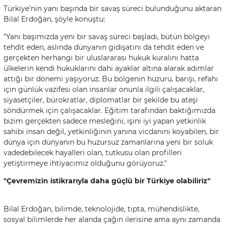
Türkiye'nin yanı başında bir savaş süreci bulunduğunu aktaran
Bilal Erdoğan, şöyle konuştu:
"Yanı başımızda yeni bir savaş süreci başladı, bütün bölgeyi
tehdit eden, aslında dünyanın gidişatını da tehdit eden ve
gerçekten herhangi bir uluslararası hukuk kuralını hatta
ülkelerin kendi hukuklarını dahi ayaklar altına alarak adımlar
attığı bir dönemi yaşıyoruz. Bu bölgenin huzuru, barışı, refahı
için günlük vazifesi olan insanlar onunla ilgili çalışacaklar,
siyasetçiler, bürokratlar, diplomatlar bir şekilde bu ateşi
söndürmek için çalışacaklar. Eğitim tarafından baktığımızda
bizim gerçekten sadece mesleğini, işini iyi yapan yetkinlik
sahibi insan değil, yetkinliğinin yanına vicdanını koyabilen, bir
dünya için dünyanın bu huzursuz zamanlarına yeni bir soluk
vadedebilecek hayalleri olan, tutkusu olan profilleri
yetiştirmeye ihtiyacımız olduğunu görüyoruz."
"Çevremizin istikrarıyla daha güçlü bir Türkiye olabiliriz"
Bilal Erdoğan, bilimde, teknolojide, tıpta, mühendislikte,
sosyal bilimlerde her alanda çağın ilerisine ama aynı zamanda