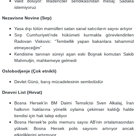
Vakit doluyor: Madenciler sendikasından mesaj: Sadaka
istemiyoruz
Nezavisne Novine (Sırp)
Yasa dışı tütün mamülleri satan sanal satıcıların sayısı artıyor
Sırp Cumhuriyeti’nde hükümeti kurmakla görevlendirilen
Radovan Viskovic: “Tembellik yapan bakanlara tahammül
etmeyeceğim”
Kendisine tanınan süreyi aşan eski Boşnak komutan Sakib
Mahmuljin, mahkemeye gelmedi
Oslobodjenje (Çok etnikli)
Devlet Günü, barış mücadelesinin sembolüdür
Dnevni List (Hırvat)
Bosna Hersek’in BM Daimi Temsilcisi Sven Alkalaj, İran
halkının haklarına yönelik oylama çekimser kaldığı halde
kendisi için hak talep ediyor
Bosna Hersek’te polis memuru sayısı AB’nin ortalamasından
yüksek: Bosna Hersek polis sayısını artırıyor ancak
etkinliklerini artırmıyor