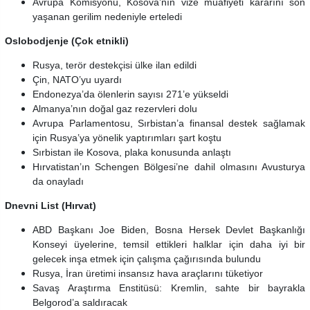
Avrupa Komisyonu, Kosova’nın vize muafiyeti kararını son
yaşanan gerilim nedeniyle erteledi
Oslobodjenje (Çok etnikli)
Rusya, terör destekçisi ülke ilan edildi
Çin, NATO’yu uyardı
Endonezya’da ölenlerin sayısı 271’e yükseldi
Almanya’nın doğal gaz rezervleri dolu
Avrupa Parlamentosu, Sırbistan’a finansal destek sağlamak
için Rusya’ya yönelik yaptırımları şart koştu
Sırbistan ile Kosova, plaka konusunda anlaştı
Hırvatistan’ın Schengen Bölgesi’ne dahil olmasını Avusturya
da onayladı
Dnevni List (Hırvat)
ABD Başkanı Joe Biden, Bosna Hersek
Devlet Başkanlığı
Konseyi üyelerine, temsil ettikleri halklar için daha iyi bir
gelecek inşa etmek için çalışma çağırısında bulundu
Rusya, İran üretimi insansız hava araçlarını tüketiyor
Savaş Araştırma Enstitüsü: Kremlin, sahte bir bayrakla
Belgorod’a saldıracak