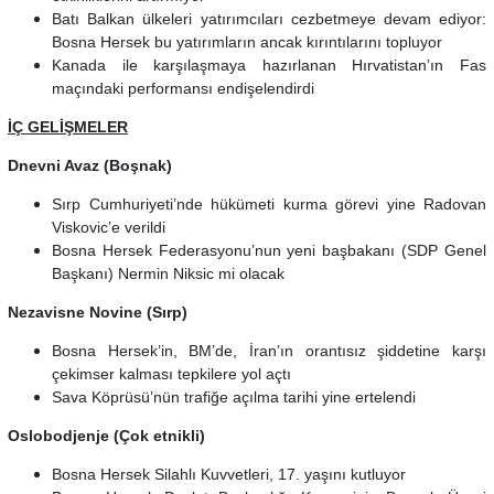
Batı Balkan ülkeleri yatırımcıları cezbetmeye devam ediyor:
Bosna Hersek bu yatırımların ancak kırıntılarını topluyor
Kanada ile karşılaşmaya hazırlanan Hırvatistan’ın Fas
maçındaki performansı endişelendirdi
İÇ GELİŞMELER
Dnevni Avaz (Boşnak)
Sırp Cumhuriyeti’nde hükümeti kurma görevi yine Radovan
Viskovic’e verildi
Bosna Hersek Federasyonu’nun yeni başbakanı (SDP Genel
Başkanı) Nermin Niksic mi olacak
Nezavisne Novine (Sırp)
Bosna Hersek’in, BM’de, İran’ın orantısız şiddetine karşı
çekimser kalması tepkilere yol açtı
Sava Köprüsü’nün trafiğe açılma tarihi yine ertelendi
Oslobodjenje (Çok etnikli)
Bosna Hersek Silahlı Kuvvetleri, 17. yaşını kutluyor