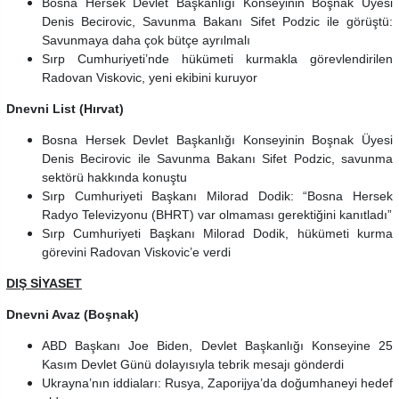
Bosna Hersek Devlet Başkanlığı Konseyinin Boşnak Üyesi
Denis Becirovic, Savunma Bakanı Sifet Podzic ile görüştü:
Savunmaya daha çok bütçe ayrılmalı
Sırp Cumhuriyeti’nde hükümeti kurmakla görevlendirilen
Radovan Viskovic, yeni ekibini kuruyor
Dnevni List (Hırvat)
Bosna Hersek Devlet Başkanlığı Konseyinin Boşnak Üyesi
Denis Becirovic ile Savunma Bakanı Sifet Podzic, savunma
sektörü hakkında konuştu
Sırp Cumhuriyeti Başkanı Milorad Dodik: “Bosna Hersek
Radyo Televizyonu (BHRT) var olmaması gerektiğini kanıtladı”
Sırp Cumhuriyeti Başkanı Milorad Dodik, hükümeti kurma
görevini Radovan Viskovic’e verdi
DIŞ SİYASET
Dnevni Avaz (Boşnak)
ABD Başkanı Joe Biden, Devlet Başkanlığı Konseyine 25
Kasım Devlet Günü dolayısıyla tebrik mesajı gönderdi
Ukrayna’nın iddiaları: Rusya, Zaporijya’da doğumhaneyi hedef