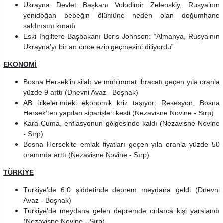
Ukrayna Devlet Başkanı Volodimir Zelenskiy, Rusya’nın
yenidoğan bebeğin ölümüne neden olan doğumhane
saldırısını kınadı
Eski İngiltere Başbakanı Boris Johnson: “Almanya, Rusya’nın
Ukrayna’yı bir an önce ezip geçmesini diliyordu”
EKONOMİ
Bosna Hersek’in silah ve mühimmat ihracatı geçen yıla oranla
yüzde 9 arttı
(Dnevni Avaz - Boşnak)
AB ülkelerindeki ekonomik kriz taşıyor: Resesyon, Bosna
Hersek’ten yapılan siparişleri kesti (Nezavisne Novine - Sırp)
Kara Cuma, enflasyonun gölgesinde kaldı (Nezavisne Novine
- Sırp)
Bosna Hersek’te emlak fiyatları geçen yıla oranla yüzde 50
oranında arttı (Nezavisne Novine - Sırp)
TÜRKİYE
Türkiye’de 6.0 şiddetinde deprem meydana geldi
(Dnevni
Avaz - Boşnak)
Türkiye’de meydana gelen depremde onlarca kişi yaralandı
(Nezavisne Novine - Sırp)