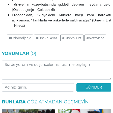
Türkiye’nin kuzeybatısında şiddetli deprem meydana geldi
(Oslobodjenje - Çok etnikli)
Erdoğan’dan, Suriye’deki Kürtlere karşı kara harekatı
açıklaması: “Tanklarla ve askerlerle saldıracağız” (
Dnevni List
- Hırvat)
#Oslobodjenje
#Dnevni Avaz
#Dnevni List
#Nezavisne
YORUMLAR
(0)
GÖNDER
BUNLARA
GÖZ ATMADAN GEÇMEYIN