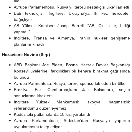
aldı
Avrupa Parlamentosu, Rusya’yı ‘terörü destekçisi ülke’ ilan etti
Batı teknolojisi: İngiltere, Ukrayna’ya ilk kez helicopter
bağışlıyor
AB Yüksek Komiseri Josep Borrell: “AB, Çin ile iş birliği
yapmalı”
İngiltere, Fransa ve Almanya, İran’ın nükleer genişleme
planlarını kınadı
Nezavisne Novine (Sırp)
ABD Başkanı Joe Biden, Bosna Hersek
Devlet Başkanlığı
Konseyi üyelerine, farklılıkları bir kenara bırakma çağrısında
bulundu
Avrupa Parmentosu: Rusya, teröre sponsorluk eden bir ülke
Brezilya: Eski Cumhurbaşkanı Jair Bolsonaro, seçim
sonuçlarına itiraz etti
İngiltere Yüksek Mahkemesi: İskoçya, bağımsızlık
referandumu düzenleyemez
Kudüs’teki patlamalarda 18 kişi yaralandı
Avrupa Parlamentosu, Sırbistan’dan Rusya’ya yaptırım
uygulamasını talep ediyor