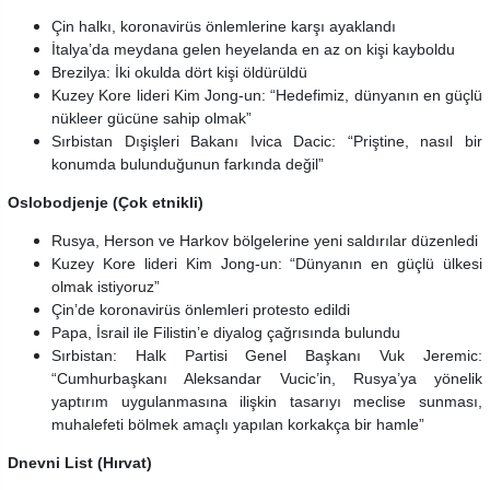
Çin halkı, koronavirüs önlemlerine karşı ayaklandı
İtalya’da meydana gelen heyelanda en az on kişi kayboldu
Brezilya: İki okulda dört kişi öldürüldü
Kuzey Kore lideri Kim Jong-un: “Hedefimiz, dünyanın en güçlü
nükleer gücüne sahip olmak”
Sırbistan Dışişleri Bakanı Ivica Dacic: “Priştine, nasıl bir
konumda bulunduğunun farkında değil”
Oslobodjenje (Çok etnikli)
Rusya, Herson ve Harkov bölgelerine yeni saldırılar düzenledi
Kuzey Kore lideri Kim Jong-un: “Dünyanın en güçlü ülkesi
olmak istiyoruz”
Çin’de koronavirüs önlemleri protesto edildi
Papa, İsrail ile Filistin’e diyalog çağrısında bulundu
Sırbistan: Halk Partisi Genel Başkanı Vuk Jeremic:
“Cumhurbaşkanı Aleksandar Vucic’in, Rusya’ya yönelik
yaptırım uygulanmasına ilişkin tasarıyı meclise sunması,
muhalefeti bölmek amaçlı yapılan korkakça bir hamle”
Dnevni List (Hırvat)