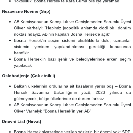
Yoksulluk: Bosna Hersek’te Kara Cuma bile işe yaramadı
Nezavisne Novine (Sırp)
AB Komisyonunun Komşuluk ve Genişlemeden Sorumlu Üyesi
Oliver Varhelyi: “Hepimiz jeopolitik anlamda ciddi bir dönüm
noktasındayız, AB’nin kapıları Bosna Hersek’e açık”
Bosna Hersek’in seçim sistemi eksikliklerle dolu, uzmanlar
sistemin yeniden yapılandırılması gerektiği konusunda
hemfikir
Bosna Hersek’in bazı şehir ve belediyelerinde erken seçim
yapılacak
Oslobodjenje (Çok etnikli)
Balkan ülkelerinin ordularına ait kasaların yarısı boş – Bosna
Hersek Savunma Bakanlığının yüzü, 2023 yılında da
gülmeyecek, bölge ülkelerinde de durum farksız
AB Komisyonunun Komşuluk ve Genişlemeden Sorumlu Üyesi
Oliver Varhelyi: “Bosna Hersek’in yeri AB”
Dnevni List (Hırvat)
Bosna Hersek siyasetinde verilen sözlerin bir önemi yok: SDP,