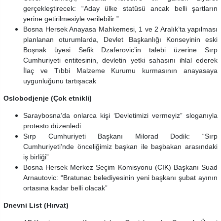
gerçekleştirecek: “Aday ülke statüsü ancak belli şartların
yerine getirilmesiyle verilebilir ”
Bosna Hersek Anayasa Mahkemesi, 1 ve 2 Aralık’ta yapılması
planlanan oturumlarda, Devlet Başkanlığı Konseyinin eski
Boşnak üyesi Sefik Dzaferovic’in talebi üzerine Sırp
Cumhuriyeti entitesinin, devletin yetki sahasını ihlal ederek
İlaç ve Tıbbi Malzeme Kurumu kurmasının anayasaya
uygunluğunu tartışacak
Oslobodjenje (Çok etnikli)
Saraybosna’da onlarca kişi ‘Devletimizi vermeyiz” sloganıyla
protesto düzenledi
Sırp Cumhuriyeti Başkanı Milorad Dodik: “Sırp
Cumhuriyeti’nde önceliğimiz başkan ile başbakan arasındaki
iş birliği”
Bosna Hersek Merkez Seçim Komisyonu (CIK) Başkanı Suad
Arnautovic: “Bratunac belediyesinin yeni başkanı şubat ayının
ortasına kadar belli olacak”
Dnevni List (Hırvat)