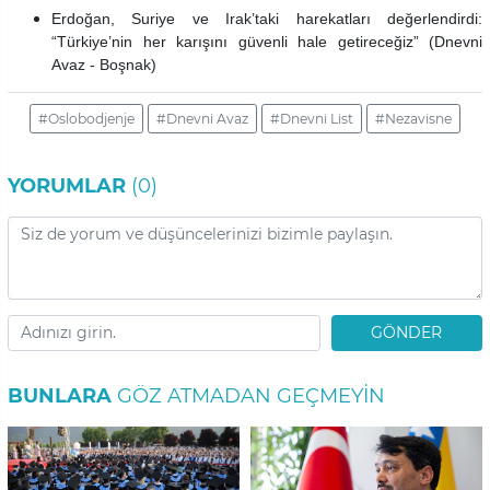
Erdoğan, Suriye ve Irak’taki harekatları değerlendirdi:
“Türkiye’nin her karışını güvenli hale getireceğiz”
(Dnevni
Avaz - Boşnak)
#Oslobodjenje
#Dnevni Avaz
#Dnevni List
#Nezavisne
YORUMLAR
(0)
GÖNDER
BUNLARA
GÖZ ATMADAN GEÇMEYIN