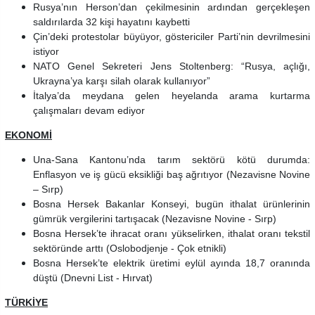
Rusya’nın Herson’dan çekilmesinin ardından gerçekleşen
saldırılarda 32 kişi hayatını kaybetti
Çin’deki protestolar büyüyor, göstericiler Parti’nin devrilmesini
istiyor
NATO Genel Sekreteri Jens Stoltenberg: “Rusya, açlığı,
Ukrayna’ya karşı silah olarak kullanıyor”
İtalya’da meydana gelen heyelanda arama kurtarma
çalışmaları devam ediyor
EKONOMİ
Una-Sana Kantonu’nda tarım sektörü kötü durumda:
Enflasyon ve iş gücü eksikliği baş ağrıtıyor (Nezavisne Novine
– Sırp)
Bosna Hersek Bakanlar Konseyi, bugün ithalat ürünlerinin
gümrük vergilerini tartışacak (Nezavisne Novine - Sırp)
Bosna Hersek’te ihracat oranı yükselirken, ithalat oranı tekstil
sektöründe arttı
(Oslobodjenje - Çok etnikli)
Bosna Hersek’te elektrik üretimi eylül ayında 18,7 oranında
düştü (
Dnevni List - Hırvat)
TÜRKİYE