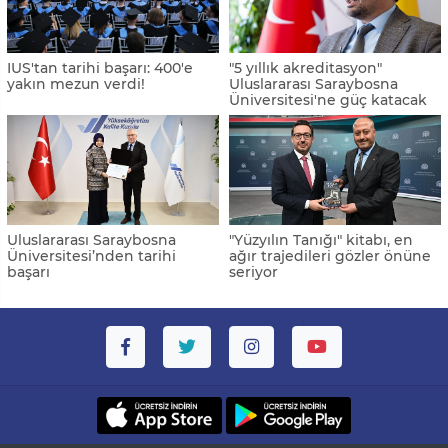
IUS'tan tarihi başarı: 400'e
"5 yıllık akreditasyon"
yakın mezun verdi!
Uluslararası Saraybosna
Üniversitesi'ne güç katacak
Uluslararası Saraybosna
"Yüzyılın Tanığı" kitabı, en
Üniversitesi’nden tarihi
ağır trajedileri gözler önüne
başarı
seriyor