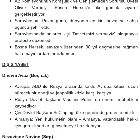
AB Komisyonunun Komşuluk ve Genişlemeden Sorumlu Üyesi
Oliver Varhelyi, Bosna Hersek’e iki günlük ziyaret
gerçekleştiriyor
Saraybosna, Pazar günü, dünyanın en kirli havasına sahip
üçüncü şehir oldu
Saraybosna’da onlarca kişi ‘Devletimizi vermeyiz” sloganıyla
protesto düzenledi
Bosna Hersek, savaşın üzerinden 30 yıl geçmesine rağmen
hala mayınlardan temizlenmedi
DIŞ SİYASET
Dnevni Avaz (Boşnak)
Avrupa, ABD ile Rusya arasında kaldı: Avrupa kıtası, uzun
sürecek bir enerji ve jeopolitik krizle karşı karşıya
Rusya Devlet Başkanı Vladimir Putin, en önemli müttefikini
kaybediyor
Çin Devlet Başkanı Şi Cinping, ülke genelinde protesto edildi
Almanya: Yeni hükümetin planı – Almanya, vatandaşlık hakkı
için gerekli şartları gevşetmeye hazırlanıyor
Nezavisne Novine (Sırp)