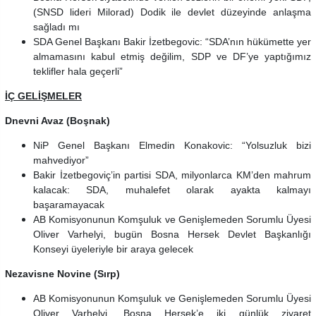
(SNSD lideri Milorad) Dodik ile devlet düzeyinde anlaşma
sağladı mı
SDA Genel Başkanı Bakir İzetbegovic: “SDA’nın hükümette yer
almamasını kabul etmiş değilim, SDP ve DF’ye yaptığımız
teklifler hala geçerli”
İÇ GELİŞMELER
Dnevni Avaz (Boşnak)
NiP Genel Başkanı Elmedin Konakovic: “Yolsuzluk bizi
mahvediyor”
Bakir İzetbegoviç’in partisi SDA, milyonlarca KM’den mahrum
kalacak: SDA, muhalefet olarak ayakta kalmayı
başaramayacak
AB Komisyonunun Komşuluk ve Genişlemeden Sorumlu Üyesi
Oliver Varhelyi, bugün Bosna Hersek Devlet Başkanlığı
Konseyi üyeleriyle bir araya gelecek
Nezavisne Novine (Sırp)
AB Komisyonunun Komşuluk ve Genişlemeden Sorumlu Üyesi
Oliver Varhelyi, Bosna Hersek’e iki günlük ziyaret