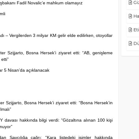
Giz
bakanı Fadil Novalic’e mahkum olamayız
mli
Ha
Eti
dı – Vergilerden 3 milyar KM gelir elde edilirken, otoyollar
Dü
er Szijjarto, Bosna Hersek’i ziyaret etti: “AB, genişleme
etti”
r 5 Nisan’da açıklanacak
er Szijjarto, Bosna Hersek’i ziyaret etti: “Bosna Hersek’in
ılmalı”
 davası hakkında bilgi verdi: “Gözaltına alınan 100 kişi
nuyor”
n Savcılığa çağrı: “Kara listedeki isimler hakkında