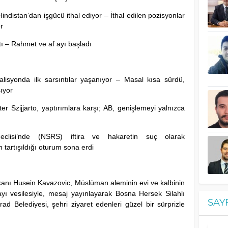
indistan’dan işgücü ithal ediyor – İthal edilen pozisyonlar
r
ı – Rahmet ve af ayı başladı
lisyonda ilk sarsıntılar yaşanıyor – Masal kısa sürdü,
şıyor
er Szijjarto, yaptırımlara karşı; AB, genişlemeyi yalnızca
eclisi’nde (NSRS) iftira ve hakaretin suç olarak
in tartışıldığı oturum sona erdi
kanı Husein Kavazovic, Müslüman aleminin evi ve kalbinin
yı vesilesiyle, mesaj yayınlayarak Bosna Hersek Silahlı
SAY
Grad Belediyesi, şehri ziyaret edenleri güzel bir sürprizle