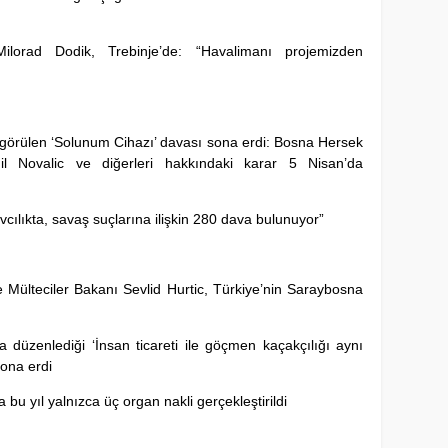
ilorad Dodik, Trebinje’de: “Havalimanı projemizden
örülen ‘Solunum Cihazı’ davası sona erdi: Bosna Hersek
l Novalic ve diğerleri hakkındaki karar 5 Nisan’da
cılıkta, savaş suçlarına ilişkin 280 dava bulunuyor”
Mülteciler Bakanı Sevlid Hurtic, Türkiye’nin Saraybosna
düzenlediği ‘İnsan ticareti ile göçmen kaçakçılığı aynı
sona erdi
 yıl yalnızca üç organ nakli gerçekleştirildi