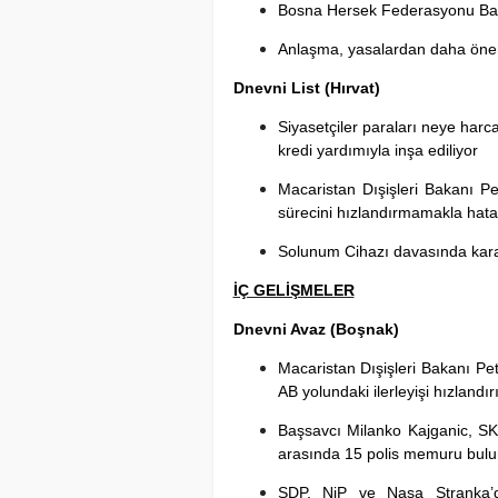
Bosna Hersek Federasyonu Baş
Anlaşma, yasalardan daha öne
Dnevni List
(Hırvat)
Siyasetçiler paraları neye harca
kredi yardımıyla inşa ediliyor
Macaristan Dışişleri Bakanı Pet
sürecini hızlandırmamakla hata 
Solunum Cihazı davasında kara
İÇ GELİŞMELER
Dnevni Avaz (Boşnak)
Macaristan Dışişleri Bakanı Pet
AB yolundaki ilerleyişi hızlandır
Başsavcı Milanko Kajganic, SKY
arasında 15 polis memuru bulu
SDP, NiP ve Nasa Stranka’da