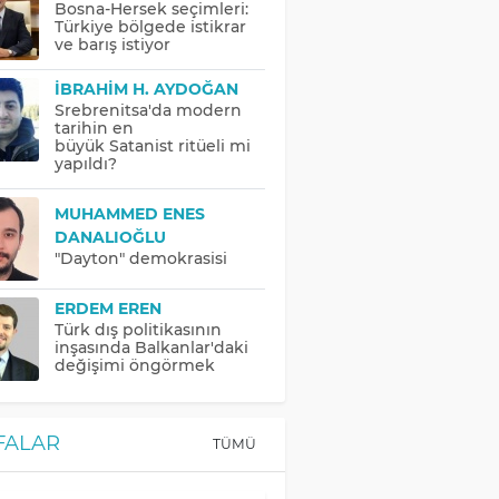
Bosna-Hersek seçimleri:
Türkiye bölgede istikrar
ve barış istiyor
İBRAHIM H. AYDOĞAN
Srebrenitsa'da modern
tarihin en
büyük Satanist ritüeli mi
yapıldı?
MUHAMMED ENES
DANALIOĞLU
"Dayton" demokrasisi
ERDEM EREN
Türk dış politikasının
inşasında Balkanlar'daki
değişimi öngörmek
FALAR
TÜMÜ