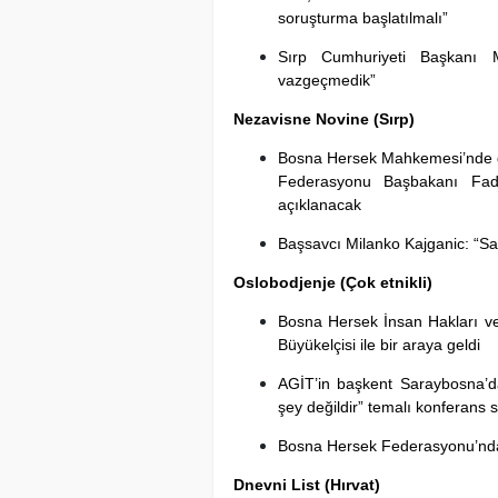
soruşturma başlatılmalı”
Sırp Cumhuriyeti Başkanı M
vazgeçmedik”
Nezavisne Novine (Sırp)
Bosna Hersek Mahkemesi’nde g
Federasyonu Başbakanı Fadi
açıklanacak
Başsavcı Milanko Kajganic: “Sav
Oslobodjenje (Çok etnikli)
Bosna Hersek İnsan Hakları ve 
Büyükelçisi ile bir araya geldi
AGİT’in başkent Saraybosna’da 
şey değildir” temalı konferans 
Bosna Hersek Federasyonu’nda bu
Dnevni List (Hırvat)