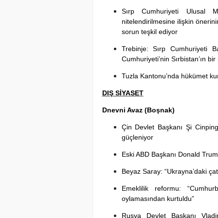
Sırp Cumhuriyeti Ulusal M
nitelendirilmesine ilişkin önerin
sorun teşkil ediyor
Trebinje: Sırp Cumhuriyeti 
Cumhuriyeti’nin Sırbistan’ın bir
Tuzla Kantonu’nda hükümet kur
DIŞ SİYASET
Dnevni Avaz (Boşnak)
Çin Devlet Başkanı Şi Cinping’i
güçleniyor
Eski ABD Başkanı Donald Trump
Beyaz Saray: “Ukrayna’daki çat
Emeklilik reformu: “Cumhur
oylamasından kurtuldu”
Rusya Devlet Başkanı Vladi