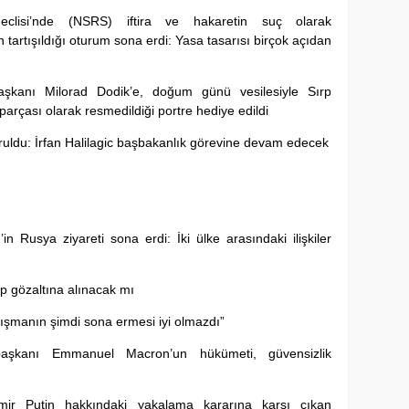
eclisi’nde (NSRS) iftira ve hakaretin suç olarak
in tartışıldığı oturum sona erdi: Yasa tasarısı birçok açıdan
Başkanı Milorad Dodik’e, doğum günü vesilesiyle Sırp
 parçası olarak resmedildiği portre hediye edildi
uldu: İrfan Halilagic başbakanlık görevine devam edecek
n Rusya ziyareti sona erdi: İki ülke arasındaki ilişkiler
 gözaltına alınacak mı
ışmanın şimdi sona ermesi iyi olmazdı”
başkanı Emmanuel Macron’un hükümeti, güvensizlik
mir Putin hakkındaki yakalama kararına karşı çıkan