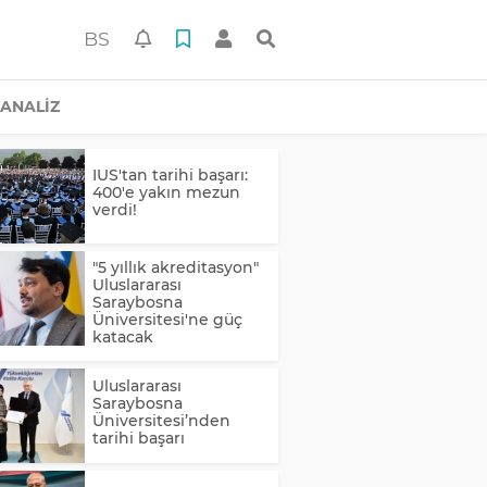
BS
ANALİZ
IUS'tan tarihi başarı:
400'e yakın mezun
verdi!
"5 yıllık akreditasyon"
Uluslararası
Saraybosna
Üniversitesi'ne güç
katacak
Uluslararası
Saraybosna
Üniversitesi’nden
tarihi başarı