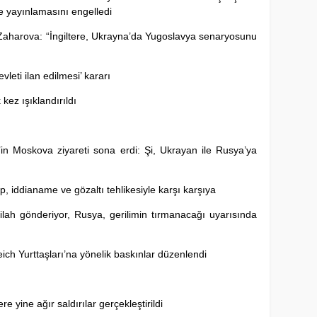
ge yayınlamasını engelledi
Zaharova: “İngiltere, Ukrayna’da Yugoslavya senaryosunu
leti ilan edilmesi’ kararı
kez ışıklandırıldı
in Moskova ziyareti sona erdi: Şi, Ukrayan ile Rusya’ya
 iddianame ve gözaltı tehlikesiyle karşı karşıya
 silah gönderiyor, Rusya, gerilimin tırmanacağı uyarısında
ich Yurttaşları’na yönelik baskınlar düzenlendi
e yine ağır saldırılar gerçekleştirildi