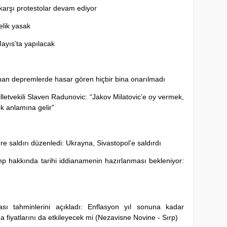
karşı protestolar devam ediyor
lik yasak
ayıs’ta yapılacak
anan depremlerde hasar gören hiçbir bina onarılmadı
etvekili Slaven Radunovic: “Jakov Milatovic’e oy vermek,
 anlamına gelir”
re saldırı düzenledi: Ukrayna, Sivastopol’e saldırdı
 hakkında tarihi iddianamenin hazırlanması bekleniyor:
 tahminlerini açıkladı: Enflasyon yıl sonuna kadar
fiyatlarını da etkileyecek mi (Nezavisne Novine - Sırp)