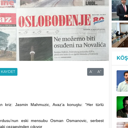
KÖŞ
-
+
KAYDET
A
A
an kriz: Jasmin Mahmuzic, Avaz’a konuştu: “Her türlü
Ordusu’nun eski mensubu Osman Osmanovic, serbest
daki cezaevinden çıkıyor