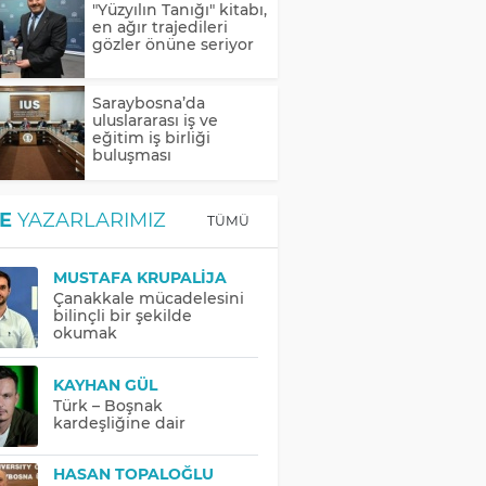
"Yüzyılın Tanığı" kitabı,
en ağır trajedileri
gözler önüne seriyor
Saraybosna’da
uluslararası iş ve
eğitim iş birliği
buluşması
E
YAZARLARIMIZ
TÜMÜ
MUSTAFA KRUPALIJA
Çanakkale mücadelesini
bilinçli bir şekilde
okumak
KAYHAN GÜL
Türk – Boşnak
kardeşliğine dair
HASAN TOPALOĞLU