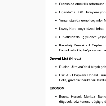
Fransa’da emeklilik reformuna 
Uganda’da LGBT bireylere yöne
Yunanistan’da genel seçimler M
Kuzey Kore, seyir füzesi fırlattı
Hırvatistan’da üç yıl önce yaş
Karadağ: Demokratik Cephe mill
Demokratik Cephe’ye oy vermek
Dnevni List (Hırvat)
Ruslar, Ukrayna’daki birçok şeh
Eski ABD Başkanı Donald Trump
Polis, güvenlik barikatları kurdu
EKONOMİ
Bosna Hersek Merkez Bankası
düşecek, söz konusu düşüş gıda 