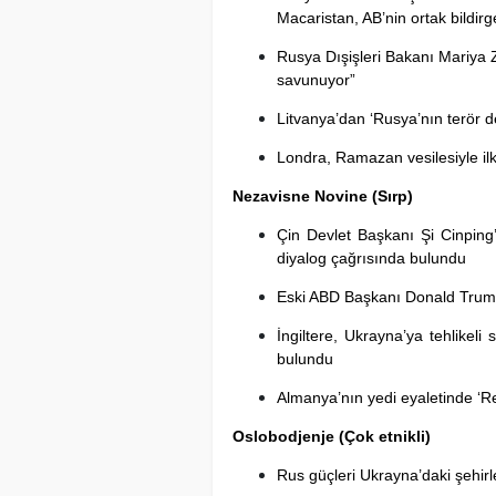
Macaristan, AB’nin ortak bildir
Rusya Dışişleri Bakanı Mariya 
savunuyor”
Litvanya’dan ‘Rusya’nın terör dev
Londra, Ramazan vesilesiyle ilk 
Nezavisne Novine (Sırp)
Çin Devlet Başkanı Şi Cinping’
diyalog çağrısında bulundu
Eski ABD Başkanı Donald Trump,
İngiltere, Ukrayna’ya tehlikeli
bulundu
Almanya’nın yedi eyaletinde ‘Re
Oslobodjenje (Çok etnikli)
Rus güçleri Ukrayna’daki şehirler