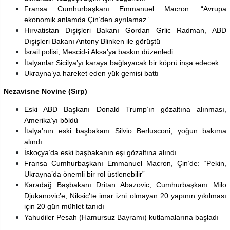
Fransa Cumhurbaşkanı Emmanuel Macron: “Avrupa
ekonomik anlamda Çin’den ayrılamaz”
Hırvatistan Dışişleri Bakanı Gordan Grlic Radman, ABD
Dışişleri Bakanı Antony Blinken ile görüştü
İsrail polisi, Mescid-i Aksa’ya baskın düzenledi
İtalyanlar Sicilya’yı karaya bağlayacak bir köprü inşa edecek
Ukrayna’ya hareket eden yük gemisi battı
Nezavisne Novine (Sırp)
Eski ABD Başkanı Donald Trump’ın gözaltına alınması,
Amerika’yı böldü
İtalya’nın eski başbakanı Silvio Berlusconi, yoğun bakıma
alındı
İskoçya’da eski başbakanın eşi gözaltına alındı
Fransa Cumhurbaşkanı Emmanuel Macron, Çin’de: “Pekin,
Ukrayna’da önemli bir rol üstlenebilir”
Karadağ Başbakanı Dritan Abazovic, Cumhurbaşkanı Milo
Djukanovic’e, Niksic’te imar izni olmayan 20 yapının yıkılması
için 20 gün mühlet tanıdı
Yahudiler Pesah (Hamursuz Bayramı) kutlamalarına başladı