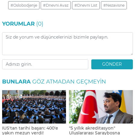
#Oslobodjenje
#Dnevni Avaz
#Dnevni List
#Nezavisne
YORUMLAR
(0)
GÖNDER
BUNLARA
GÖZ ATMADAN GEÇMEYIN
IUS'tan tarihi başarı: 400'e
"5 yıllık akreditasyon"
yakın mezun verdi!
Uluslararası Saraybosna