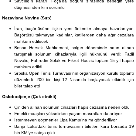
Savcılığın kararı: Foça’da doğum sırasında bebeğin yere
düşmesinden kim sorumlu
Nezavisne Novine (Sırp)
İran, başörtüsüne ilişkin yeni önlemler almaya hazırlanıyor:
Başörtüsü takmayan kadınlar, katillerden daha ağır cezalara
mahkum edilecek
Bosna Hersek Mahkemesi, salgın döneminde satın alınan
tartışmalı solunum cihazlarıyla ilgili hükmünü verdi: Fadil
Novalic, Fahrudin Solak ve Fikret Hodzic toplam 15 yıl hapse
mahkum edildi
Srpska Open Tenis Turnuvası’nın organizasyon kurulu toplantı
düzenledi: 200 bin kişi 12 Nisan’da başlayacak etkinlik için
bilet talep etti
Oslobodjenje (Çok etnikli)
Çin’den alınan solunum cihazları hapis cezasına neden oldu
Emekli maaşları yükselirken yaşam masrafları da artıyor
İstenmeyen göçmenler Lipa Kampı’na mı gönderiliyor
Banja Luka’daki tenis turnuvasının biletleri kara borsada 19
bin KM’ye satışa çıktı