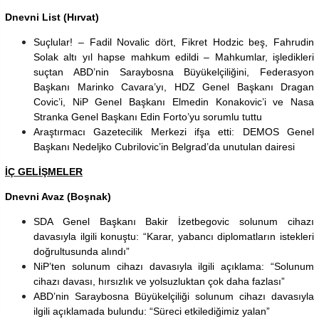
Dnevni List (Hırvat)
Suçlular! – Fadil Novalic dört, Fikret Hodzic beş, Fahrudin
Solak altı yıl hapse mahkum edildi – Mahkumlar, işledikleri
suçtan ABD’nin Saraybosna Büyükelçiliğini, Federasyon
Başkanı Marinko Cavara’yı, HDZ Genel Başkanı Dragan
Covic’i, NiP Genel Başkanı Elmedin Konakovic’i ve Nasa
Stranka Genel Başkanı Edin Forto’yu sorumlu tuttu
Araştırmacı Gazetecilik Merkezi ifşa etti: DEMOS Genel
Başkanı Nedeljko Cubrilovic’in Belgrad’da unutulan dairesi
İÇ GELİŞMELER
Dnevni Avaz (Boşnak)
SDA Genel Başkanı Bakir İzetbegovic solunum cihazı
davasıyla ilgili konuştu: “Karar, yabancı diplomatların istekleri
doğrultusunda alındı”
NiP’ten solunum cihazı davasıyla ilgili açıklama: “Solunum
cihazı davası, hırsızlık ve yolsuzluktan çok daha fazlası”
ABD’nin Saraybosna Büyükelçiliği solunum cihazı davasıyla
ilgili açıklamada bulundu: “Süreci etkilediğimiz yalan”