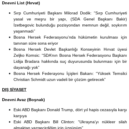
Dnevni List (Hırvat)
Sırp Cumhuriyeti Başkanı Milorad Dodik: “Sırp Cumhuriyeti
yasal ve meşru bir yapı, (SDA Genel Başkanı Bakir)
İzetbegovic bulunduğu pozisyondan memnun değil, soykırım
yaşanmadı”
Bosna Hersek Federasyonu’nda hükümetin kurulması için
tanınan süre sona eriyor
Bosna Hersek Devlet Başkanlığı Konseyinin Hırvat üyesi
Zeljko Komsic: “SDA’nın Bosna Hersek Federasyonu Başkanı
Lidija Bradara hakkında suç duyurusunda bulunması için bir
dayanağı yok”
Bosna Hersek Federayonu İçişleri Bakanı: “Yüksek Temsilci
Christian Schmidt uzun vadeli bir çözüm getirecek”
DIŞ SİYASET
Dnevni Avaz (Boşnak)
Eski ABD Başkanı Donald Trump, dört yıl hapis cezasıyla karşı
karşıya
Eski ABD Başkanı Bill Clinton: “Ukrayna’yı nükleer silah
almaktan vazgeçirdiğim için üzgünüm”