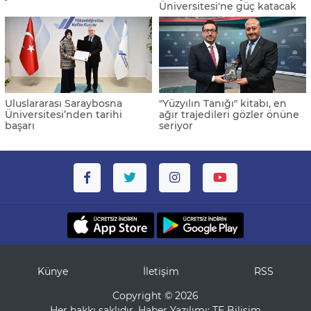
Üniversitesi'ne güç katacak
Uluslararası Saraybosna
"Yüzyılın Tanığı" kitabı, en
Üniversitesi’nden tarihi
ağır trajedileri gözler önüne
başarı
seriyor
Künye
İletişim
RSS
Copyright © 2026
Her hakkı saklıdır. Haber Yazılımı:
TE Bilişim