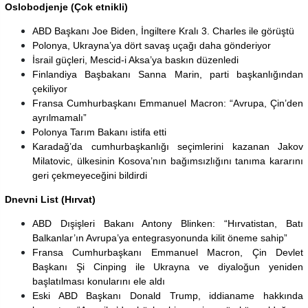
Oslobodjenje (Çok etnikli)
ABD Başkanı Joe Biden, İngiltere Kralı 3. Charles ile görüştü
Polonya, Ukrayna’ya dört savaş uçağı daha gönderiyor
İsrail güçleri, Mescid-i Aksa’ya baskın düzenledi
Finlandiya Başbakanı Sanna Marin, parti başkanlığından
çekiliyor
Fransa Cumhurbaşkanı Emmanuel Macron: “Avrupa, Çin’den
ayrılmamalı”
Polonya Tarım Bakanı istifa etti
Karadağ’da cumhurbaşkanlığı seçimlerini kazanan Jakov
Milatovic, ülkesinin Kosova’nın bağımsızlığını tanıma kararını
geri çekmeyeceğini bildirdi
Dnevni List (Hırvat)
ABD Dışişleri Bakanı Antony Blinken: “Hırvatistan, Batı
Balkanlar’ın Avrupa’ya entegrasyonunda kilit öneme sahip”
Fransa Cumhurbaşkanı Emmanuel Macron, Çin Devlet
Başkanı Şi Cinping ile Ukrayna ve diyaloğun yeniden
başlatılması konularını ele aldı
Eski ABD Başkanı Donald Trump, iddianame hakkında