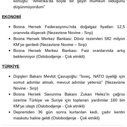
konuştu: “Amerika’da böyle bir şeyin mümkün olduğunu
düşünmüyordum”
EKONOMİ
Bosna Hersek Federasyonu’nda doğalgaz fiyatları 12,5
oranında düşecek (Nezavisne Novine - Sırp)
Bosna Hersek Merkez Bankası: Döviz rezervleri 582 milyon
KM’ye geriledi (Nezavisne Novine – Sırp)
Bosna Hersek Merkez Bankası: Faiz oranlarında artış
beklenmiyor
(Oslobodjenje - Çok etnikli)
TÜRKİYE
Dışişleri Bakanı Mevlüt Çavuşoğlu: “İsveç, NATO üyeliği için
somut adımlar atmalı, mevcut adımlar yetersiz” (Nezavisne
Novine - Sırp)
Bosna Hersek Savunma Bakanı Zukan Helez’in çağrısı
üzerine Türkiye ve Suriye için toplanan yardımlar 160 bin
KM’ye ulaştı
(Oslobodjenje - Çok etnikli)
Depremden 36 gün sonra kurtarılan kedi, çadır kentin
maskotu haline geldi (Oslobodjenje - Çok etnikli)