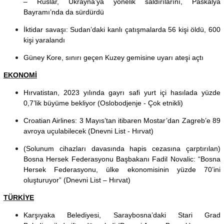
– Ruslar, Ukrayna’ya yönelik saldırılarını, Paskalya
Bayramı’nda da sürdürdü
İktidar savaşı: Sudan’daki kanlı çatışmalarda 56 kişi öldü, 600
kişi yaralandı
Güney Kore, sınırı geçen Kuzey gemisine uyarı ateşi açtı
EKONOMİ
Hırvatistan, 2023 yılında gayrı safi yurt içi hasılada yüzde
0,7’lik büyüme bekliyor (Oslobodjenje - Çok etnikli)
Croatian Airlines: 3 Mayıs’tan itibaren Mostar’dan Zagreb’e 89
avroya uçulabilecek (
Dnevni List - Hırvat)
(Solunum cihazları davasında hapis cezasına çarptırılan)
Bosna Hersek Federasyonu Başbakanı Fadil Novalic: “Bosna
Hersek Federasyonu, ülke ekonomisinin yüzde 70’ini
oluşturuyor” (Dnevni List – Hırvat)
TÜRKİYE
Karşıyaka Belediyesi, Saraybosna’daki Stari Grad