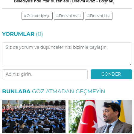
Belediyesi’nde iftar düzenledi
(Dnevni Avaz - Boşnak)
#Oslobodjenje
#Dnevni Avaz
#Dnevni List
YORUMLAR
(0)
GÖNDER
BUNLARA
GÖZ ATMADAN GEÇMEYIN