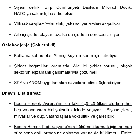
Siyasi delilik: Sırp Cumhuriyeti Başkanı Milorad Dodik,
NATO’ya saldırdı, hayırlısı olsun
Yüksek vergiler: Yolsuzluk, yabancı yatırımları engelliyor
Aile içi şiddet olayları azalsa da şiddetin derecesi artıyor
Oslobodjenje (Çok etnikli)
Katliama sahne olan Ahmiçi Köyü, insanın içini titretiyor
Şiddet bağımlıları aramızda: Aile içi şiddet sorunu, birçok
sektörün eşzamanlı çalışmalarıyla çözülmeli
SKY ve ANOM uygulamaları savcıların elini güçlendiriyor
Dnevni List (Hırvat)
Bosna Hersek, Avrupa’nın en fakir üçüncü ülkesi olurken, her
beş vatandaştan biri yoksulluk içinde yaşıyor – Siyasetçilere,
milyarlar ve güç, vatandaşlara yoksulluk ve çaresizlik
Bosna Hersek Federasyonu’nda hükümeti kurmak için tanınan
süre sona erdi, ortada ne anlaşma var ne de hükümet – Entite