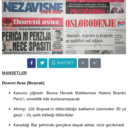
-
+
KAYDET
A
A
MANŞETLER
Dnevni Avaz (Boşnak)
Kanunu çiğnedi: Bosna Hersek Mahkemesi Hakimi Branko
Peric’i, emeklilik bile kurtaramayacak
Ahmiçi: 116 Boşnak’ın öldürüldüğü katliamın üzerinden 30 yıl
geçti – Üç aylık bebeği öldürdüler
Karadağ: Bar şehrinde gençlere dayak attılar, özür gecikmedi