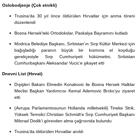
Oslobodjenje (Çok etnikli)
Trusina’da 30 yıl önce öldürülen Hırvatlar için anma töreni
düzenlendi
Bosna Hersek’teki Ortodokslar, Paskalya Bayramını kutladı
Modrica Belediye Başkanı, Sırbistan’ın Sırp Kültür Merkezi için
bağışladığı paranın büyük bir kısmına el koyduğu
gerekçesiyle Sırp Cumhuriyeti hükümetini, Sırbistan
Cumhurbaşkanı Aleksandar Vucic’e şikayet etti
Dnevni List (Hırvat)
Dışişleri Bakanı Elmedin Konakovic ile Bosna Hersek Halklar
Meclisi Başkan Yardımcısı Kemal Ademovic Brcko’yu ziyaret
etti
(Avrupa Parlamentosunun Hollanda milletvekili) Tineke Strik,
Yüksek Temsilci Christian Schmidt’e Sırp Cumhuriyeti Başkanı
Milorad Dodik’i görevden alma çağrısında bulundu
Trusina’da öldürülen Hırvatlar anıldı