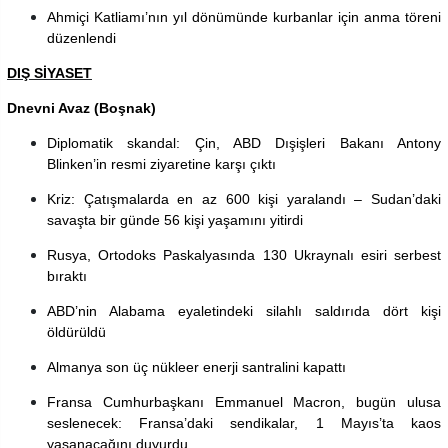
Ahmiçi Katliamı’nın yıl dönümünde kurbanlar için anma töreni
düzenlendi
DIŞ SİYASET
Dnevni Avaz (Boşnak)
Diplomatik skandal: Çin, ABD Dışişleri Bakanı Antony
Blinken’in resmi ziyaretine karşı çıktı
Kriz: Çatışmalarda en az 600 kişi yaralandı – Sudan’daki
savaşta bir günde 56 kişi yaşamını yitirdi
Rusya, Ortodoks Paskalyasında 130 Ukraynalı esiri serbest
bıraktı
ABD’nin Alabama eyaletindeki silahlı saldırıda dört kişi
öldürüldü
Almanya son üç nükleer enerji santralini kapattı
Fransa Cumhurbaşkanı Emmanuel Macron, bugün ulusa
seslenecek: Fransa’daki sendikalar, 1 Mayıs’ta kaos
yaşanacağını duyurdu