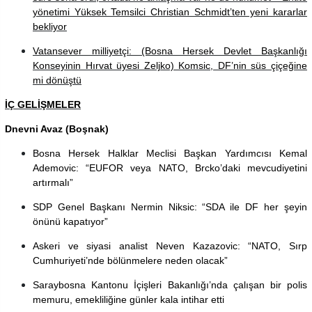
yönetimi Yüksek Temsilci Christian Schmidt’ten yeni kararlar
bekliyor
Vatansever milliyetçi: (Bosna Hersek Devlet Başkanlığı
Konseyinin Hırvat üyesi Zeljko) Komsic, DF’nin süs çiçeğine
mi dönüştü
İÇ GELİŞMELER
Dnevni Avaz (Boşnak)
Bosna Hersek Halklar Meclisi Başkan Yardımcısı Kemal
Ademovic: “EUFOR veya NATO, Brcko’daki mevcudiyetini
artırmalı”
SDP Genel Başkanı Nermin Niksic: “SDA ile DF her şeyin
önünü kapatıyor”
Askeri ve siyasi analist Neven Kazazovic: “NATO, Sırp
Cumhuriyeti’nde bölünmelere neden olacak”
Saraybosna Kantonu İçişleri Bakanlığı’nda çalışan bir polis
memuru, emekliliğine günler kala intihar etti