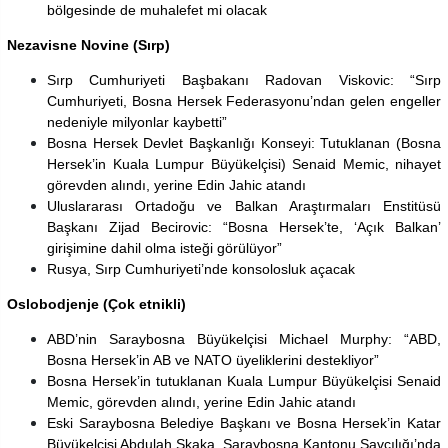
bölgesinde de muhalefet mi olacak
Nezavisne Novine (Sırp)
Sırp Cumhuriyeti Başbakanı Radovan Viskovic: “Sırp
Cumhuriyeti, Bosna Hersek Federasyonu’ndan gelen engeller
nedeniyle milyonlar kaybetti”
Bosna Hersek Devlet Başkanlığı Konseyi: Tutuklanan (Bosna
Hersek’in Kuala Lumpur Büyükelçisi) Senaid Memic, nihayet
görevden alındı, yerine Edin Jahic atandı
Uluslararası Ortadoğu ve Balkan Araştırmaları Enstitüsü
Başkanı Zijad Becirovic: “Bosna Hersek’te, ‘Açık Balkan’
girişimine dahil olma isteği görülüyor”
Rusya, Sırp Cumhuriyeti’nde konsolosluk açacak
Oslobodjenje (Çok etnikli)
ABD’nin Saraybosna Büyükelçisi Michael Murphy: “ABD,
Bosna Hersek’in AB ve NATO üyeliklerini destekliyor”
Bosna Hersek’in tutuklanan Kuala Lumpur Büyükelçisi Senaid
Memic, görevden alındı, yerine Edin Jahic atandı
Eski Saraybosna Belediye Başkanı ve Bosna Hersek’in Katar
Büyükelçisi Abdulah Skaka, Saraybosna Kantonu Savcılığı’nda