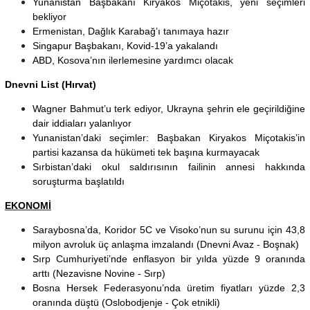
Yunanistan Başbakanı Kiryakos Miçotakis, yeni seçimleri
bekliyor
Ermenistan, Dağlık Karabağ’ı tanımaya hazır
Singapur Başbakanı, Kovid-19’a yakalandı
ABD, Kosova’nın ilerlemesine yardımcı olacak
Dnevni List (Hırvat)
Wagner Bahmut’u terk ediyor, Ukrayna şehrin ele geçirildiğine
dair iddiaları yalanlıyor
Yunanistan’daki seçimler: Başbakan Kiryakos Miçotakis’in
partisi kazansa da hükümeti tek başına kurmayacak
Sırbistan’daki okul saldırısının failinin annesi hakkında
soruşturma başlatıldı
EKONOMİ
Saraybosna’da, Koridor 5C ve Visoko’nun su surunu için 43,8
milyon avroluk üç anlaşma imzalandı
(Dnevni Avaz - Boşnak)
Sırp Cumhuriyeti’nde enflasyon bir yılda yüzde 9 oranında
arttı (Nezavisne Novine - Sırp)
Bosna Hersek Federasyonu’nda üretim fiyatları yüzde 2,3
oranında düştü
(Oslobodjenje - Çok etnikli)