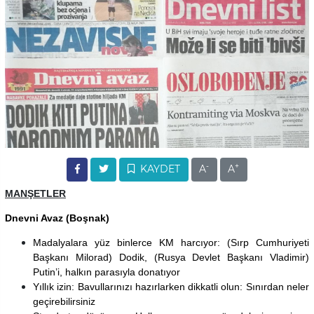
-
+
KAYDET
A
A
MANŞETLER
Dnevni Avaz (Boşnak)
Madalyalara yüz binlerce KM harcıyor: (Sırp Cumhuriyeti
Başkanı Milorad) Dodik, (Rusya Devlet Başkanı Vladimir)
Putin’i, halkın parasıyla donatıyor
Yıllık izin: Bavullarınızı hazırlarken dikkatli olun: Sınırdan neler
geçirebilirsiniz