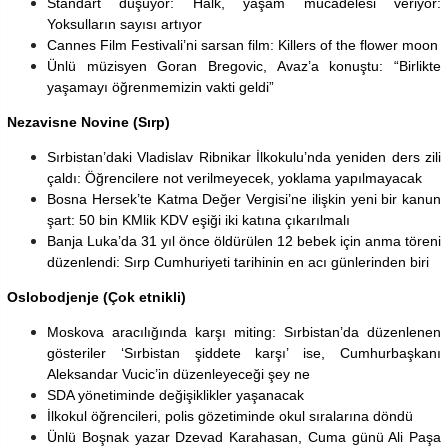
Standart düşüyor: Halk, yaşam mücadelesi veriyor:
Yoksulların sayısı artıyor
Cannes Film Festivali’ni sarsan film: Killers of the flower moon
Ünlü müzisyen Goran Bregovic, Avaz’a konuştu: “Birlikte
yaşamayı öğrenmemizin vakti geldi”
Nezavisne Novine (Sırp)
Sırbistan’daki Vladislav Ribnikar İlkokulu’nda yeniden ders zili
çaldı: Öğrencilere not verilmeyecek, yoklama yapılmayacak
Bosna Hersek’te Katma Değer Vergisi’ne ilişkin yeni bir kanun
şart: 50 bin KMlik KDV eşiği iki katına çıkarılmalı
Banja Luka’da 31 yıl önce öldürülen 12 bebek için anma töreni
düzenlendi: Sırp Cumhuriyeti tarihinin en acı günlerinden biri
Oslobodjenje (Çok etnikli)
Moskova aracılığında karşı miting: Sırbistan’da düzenlenen
gösteriler ‘Sırbistan şiddete karşı’ ise, Cumhurbaşkanı
Aleksandar Vucic’in düzenleyeceği şey ne
SDA yönetiminde değişiklikler yaşanacak
İlkokul öğrencileri, polis gözetiminde okul sıralarına döndü
Ünlü Boşnak yazar Dzevad Karahasan, Cuma günü Ali Paşa