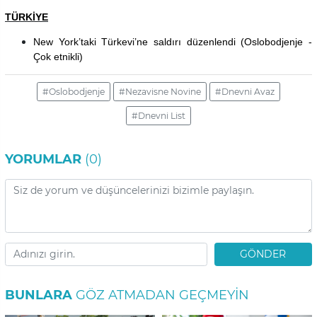
TÜRKİYE
New York’taki Türkevi’ne saldırı düzenlendi (Oslobodjenje -
Çok etnikli)
#Oslobodjenje
#Nezavisne Novine
#Dnevni Avaz
#Dnevni List
YORUMLAR
(0)
GÖNDER
BUNLARA
GÖZ ATMADAN GEÇMEYIN