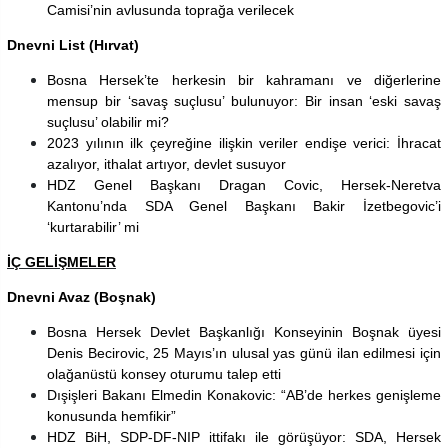
Camisi’nin avlusunda toprağa verilecek
Dnevni List (Hırvat)
Bosna Hersek’te herkesin bir kahramanı ve diğerlerine
mensup bir ‘savaş suçlusu’ bulunuyor: Bir insan ‘eski savaş
suçlusu’ olabilir mi?
2023 yılının ilk çeyreğine ilişkin veriler endişe verici: İhracat
azalıyor, ithalat artıyor, devlet susuyor
HDZ Genel Başkanı Dragan Covic, Hersek-Neretva
Kantonu’nda SDA Genel Başkanı Bakir İzetbegovic’i
‘kurtarabilir’ mi
İÇ GELİŞMELER
Dnevni Avaz (Boşnak)
Bosna Hersek Devlet Başkanlığı Konseyinin Boşnak üyesi
Denis Becirovic, 25 Mayıs’ın ulusal yas günü ilan edilmesi için
olağanüstü konsey oturumu talep etti
Dışişleri Bakanı Elmedin Konakovic: “AB’de herkes genişleme
konusunda hemfikir”
HDZ BiH, SDP-DF-NIP ittifakı ile görüşüyor: SDA, Hersek