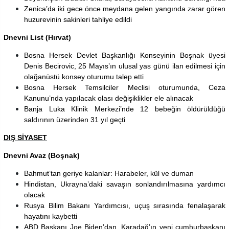
Zenica’da iki gece önce meydana gelen yangında zarar gören
huzurevinin sakinleri tahliye edildi
Dnevni List (Hırvat)
Bosna Hersek Devlet Başkanlığı Konseyinin Boşnak üyesi
Denis Becirovic, 25 Mayıs’ın ulusal yas günü ilan edilmesi için
olağanüstü konsey oturumu talep etti
Bosna Hersek Temsilciler Meclisi oturumunda, Ceza
Kanunu’nda yapılacak olası değişiklikler ele alınacak
Banja Luka Klinik Merkezi’nde 12 bebeğin öldürüldüğü
saldırının üzerinden 31 yıl geçti
DIŞ SİYASET
Dnevni Avaz (Boşnak)
Bahmut’tan geriye kalanlar: Harabeler, kül ve duman
Hindistan, Ukrayna’daki savaşın sonlandırılmasına yardımcı
olacak
Rusya Bilim Bakanı Yardımcısı, uçuş sırasında fenalaşarak
hayatını kaybetti
ABD Başkanı Joe Biden’dan, Karadağ’ın yeni cumhurbaşkanı