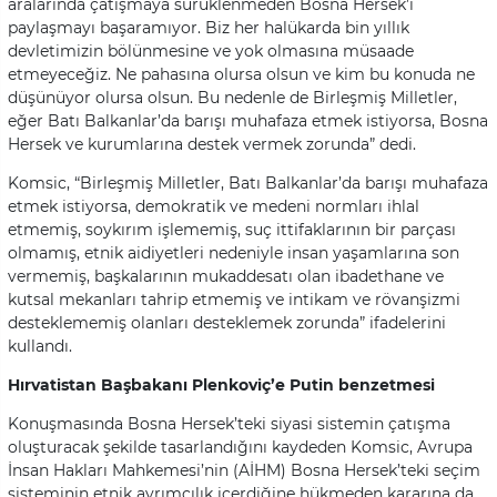
aralarında çatışmaya sürüklenmeden Bosna Hersek’i
paylaşmayı başaramıyor. Biz her halükarda bin yıllık
devletimizin bölünmesine ve yok olmasına müsaade
etmeyeceğiz. Ne pahasına olursa olsun ve kim bu konuda ne
düşünüyor olursa olsun. Bu nedenle de Birleşmiş Milletler,
eğer Batı Balkanlar’da barışı muhafaza etmek istiyorsa, Bosna
Hersek ve kurumlarına destek vermek zorunda” dedi.
Komsic, “Birleşmiş Milletler, Batı Balkanlar’da barışı muhafaza
etmek istiyorsa, demokratik ve medeni normları ihlal
etmemiş, soykırım işlememiş, suç ittifaklarının bir parçası
olmamış, etnik aidiyetleri nedeniyle insan yaşamlarına son
vermemiş, başkalarının mukaddesatı olan ibadethane ve
kutsal mekanları tahrip etmemiş ve intikam ve rövanşizmi
desteklememiş olanları desteklemek zorunda” ifadelerini
kullandı.
Hırvatistan Başbakanı Plenkoviç’e Putin benzetmesi
Konuşmasında Bosna Hersek’teki siyasi sistemin çatışma
oluşturacak şekilde tasarlandığını kaydeden Komsic, Avrupa
İnsan Hakları Mahkemesi’nin (AİHM) Bosna Hersek’teki seçim
sisteminin etnik ayrımcılık içerdiğine hükmeden kararına da