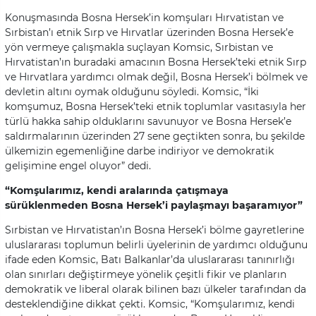
Konuşmasında Bosna Hersek’in komşuları Hırvatistan ve
Sırbistan’ı etnik Sırp ve Hırvatlar üzerinden Bosna Hersek’e
yön vermeye çalışmakla suçlayan Komsic, Sırbistan ve
Hırvatistan’ın buradaki amacının Bosna Hersek’teki etnik Sırp
ve Hırvatlara yardımcı olmak değil, Bosna Hersek’i bölmek ve
devletin altını oymak olduğunu söyledi. Komsic, “İki
komşumuz, Bosna Hersek’teki etnik toplumlar vasıtasıyla her
türlü hakka sahip olduklarını savunuyor ve Bosna Hersek’e
saldırmalarının üzerinden 27 sene geçtikten sonra, bu şekilde
ülkemizin egemenliğine darbe indiriyor ve demokratik
gelişimine engel oluyor” dedi.
“Komşularımız, kendi aralarında çatışmaya
sürüklenmeden Bosna Hersek’i paylaşmayı başaramıyor”
Sırbistan ve Hırvatistan’ın Bosna Hersek’i bölme gayretlerine
uluslararası toplumun belirli üyelerinin de yardımcı olduğunu
ifade eden Komsic, Batı Balkanlar’da uluslararası tanınırlığı
olan sınırları değiştirmeye yönelik çeşitli fikir ve planların
demokratik ve liberal olarak bilinen bazı ülkeler tarafından da
desteklendiğine dikkat çekti. Komsic, “Komşularımız, kendi