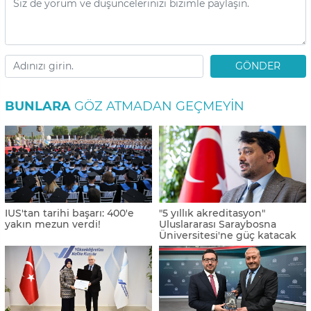
GÖNDER
BUNLARA
GÖZ ATMADAN GEÇMEYIN
IUS'tan tarihi başarı: 400'e
"5 yıllık akreditasyon"
yakın mezun verdi!
Uluslararası Saraybosna
Üniversitesi'ne güç katacak