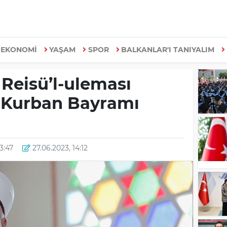
EKONOMİ
YAŞAM
SPOR
BALKANLAR'I TANIYALIM
Reisü’l-uleması
 Kurban Bayramı
13:47
27.06.2023, 14:12