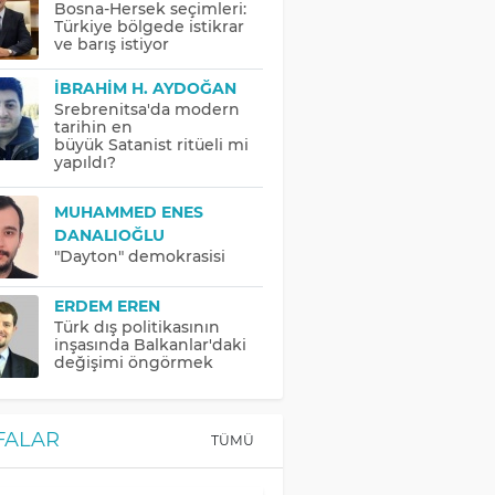
Bosna-Hersek seçimleri:
Türkiye bölgede istikrar
ve barış istiyor
İBRAHIM H. AYDOĞAN
Srebrenitsa'da modern
tarihin en
büyük Satanist ritüeli mi
yapıldı?
MUHAMMED ENES
DANALIOĞLU
"Dayton" demokrasisi
ERDEM EREN
Türk dış politikasının
inşasında Balkanlar'daki
değişimi öngörmek
FALAR
TÜMÜ