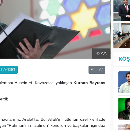
© AA
KÖŞ
-
+
KAYDET
A
A
uleması Husein ef. Kavazovic
, yaklaşan
Kurban Bayramı
erdi;
cılarımız Arafat'ta. Bu, Allah'ın lütfunun özellikle ifade
ugün "Rahman'ın misafirleri" kendileri ve başkaları için dua