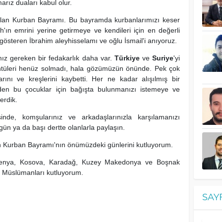
marız duaları kabul olur.
 olan Kurban Bayramı. Bu bayramda kurbanlarımızı keser
ah'ın emrini yerine getirmeye ve kendileri için en değerli
ı gösteren İbrahim aleyhisselamı ve oğlu İsmail'i anıyoruz.
z gereken bir fedakarlık daha var.
Türkiye
ve
Suriye
'yi
ntüleri henüz solmadı, hala gözümüzün önünde. Pek çok
larını ve kreşlerini kaybetti. Her ne kadar alışılmış bir
en bu çocuklar için bağışta bulunmanızı istemeye ve
erdik.
inde, komşularınız ve arkadaşlarınızla karşılamanızı
gün ya da başı dertte olanlarla paylaşın.
 Kurban Bayramı'nın önümüzdeki günlerini kutluyorum.
Slovenya, Kosova, Karadağ, Kuzey Makedonya ve Boşnak
m Müslümanları kutluyorum.
SAY