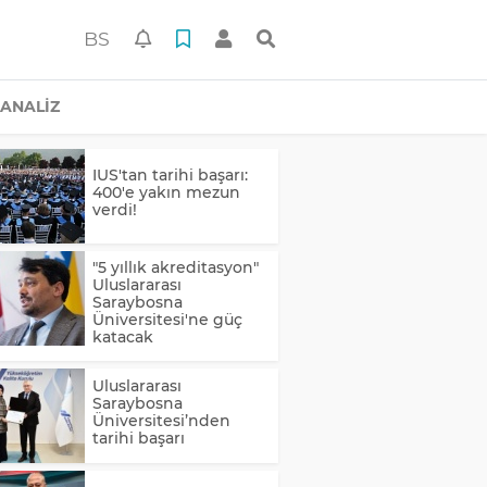
BS
ANALİZ
IUS'tan tarihi başarı:
400'e yakın mezun
verdi!
"5 yıllık akreditasyon"
Uluslararası
Saraybosna
Üniversitesi'ne güç
katacak
Uluslararası
Saraybosna
Üniversitesi’nden
tarihi başarı