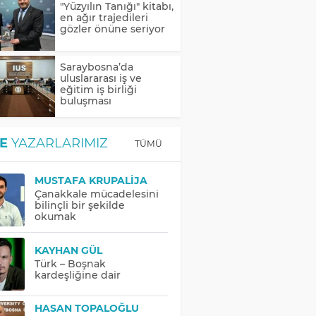
"Yüzyılın Tanığı" kitabı,
en ağır trajedileri
gözler önüne seriyor
Saraybosna’da
uluslararası iş ve
eğitim iş birliği
buluşması
E
YAZARLARIMIZ
TÜMÜ
MUSTAFA KRUPALIJA
Çanakkale mücadelesini
bilinçli bir şekilde
okumak
KAYHAN GÜL
Türk – Boşnak
kardeşliğine dair
HASAN TOPALOĞLU