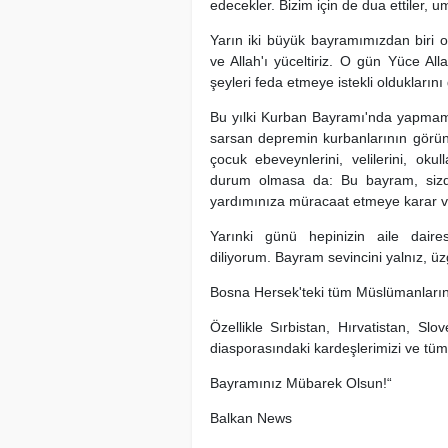
edecekler. Bizim için de dua ettiler, u
Yarın iki büyük bayramımızdan biri
ve Allah'ı yüceltiriz. O gün Yüce All
şeyleri feda etmeye istekli oldukların
Bu yılki Kurban Bayramı'nda yapmamı
sarsan depremin kurbanlarının görü
çocuk ebeveynlerini, velilerini, okul
durum olmasa da: Bu bayram, sizd
yardımınıza müracaat etmeye karar v
Yarınki günü hepinizin aile daires
diliyorum. Bayram sevincini yalnız, üz
Bosna Hersek'teki tüm Müslümanların
Özellikle Sırbistan, Hırvatistan, 
diasporasındaki kardeşlerimizi ve tü
Bayramınız Mübarek Olsun!“
Balkan News