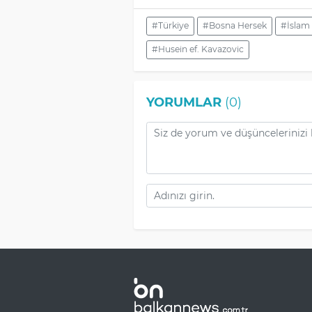
#Türkiye
#Bosna Hersek
#İslam B
#Husein ef. Kavazovic
YORUMLAR
(0)