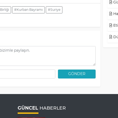
Giz
irliği
#Kurban Bayramı
#Suriye
Ha
Eti
Dü
GÖNDER
GÜNCEL
HABERLER