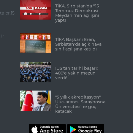
TİKA, Sırbistan'da "15
Temmuz Demokrasi
ta br.15
Meydanı"nın açılışını
yaptı
tr
TİKA Başkanı Eren,
Sırbistan'da açık hava
sınıf açılışına katıldı
IUS'tan tarihi başarı:
400'e yakın mezun
verdi!
"5 yıllık akreditasyon"
Uluslararası Saraybosna
Üniversitesi'ne güç
katacak