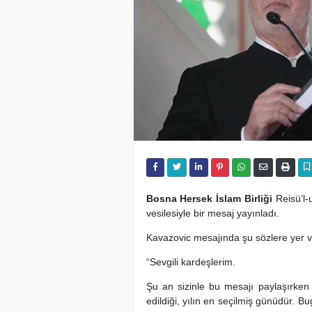
Bosna Hersek
İslam Birliği
Reisü’l-
vesilesiyle bir mesaj yayınladı.
Kavazovic mesajında şu sözlere yer v
“Sevgili kardeşlerim.
Şu an sizinle bu mesajı paylaşırken ha
edildiği, yılın en seçilmiş günüdür. B