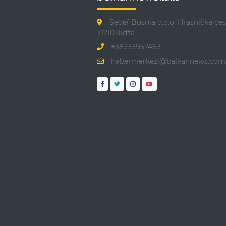
Sedef Bosnia d.o.o. Hrasnička ces
71210 Ilidža
+38733957463
habermerkezi@balkannews.com.