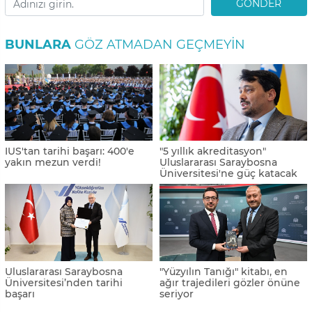
GÖNDER
BUNLARA
GÖZ ATMADAN GEÇMEYIN
IUS'tan tarihi başarı: 400'e
"5 yıllık akreditasyon"
yakın mezun verdi!
Uluslararası Saraybosna
Üniversitesi'ne güç katacak
Uluslararası Saraybosna
"Yüzyılın Tanığı" kitabı, en
Üniversitesi’nden tarihi
ağır trajedileri gözler önüne
başarı
seriyor