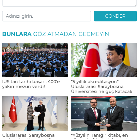
GÖNDER
BUNLARA
GÖZ ATMADAN GEÇMEYIN
IUS'tan tarihi başarı: 400'e
"5 yıllık akreditasyon"
yakın mezun verdi!
Uluslararası Saraybosna
Üniversitesi'ne güç katacak
Uluslararası Saraybosna
"Yüzyılın Tanığı" kitabı, en