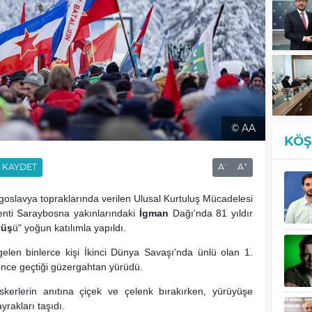
© AA
KÖŞ
-
+
KAYDET
A
A
goslavya topraklarında verilen Ulusal Kurtuluş Mücadelesi
enti Saraybosna yakınlarındaki
İgman
Dağı'nda 81 yıldır
yüş
ü" yoğun katılımla yapıldı.
len binlerce kişi İkinci Dünya Savaşı'nda ünlü olan 1.
 önce geçtiği güzergahtan yürüdü.
skerlerin anıtına çiçek ve çelenk bırakırken, yürüyüşe
yrakları taşıdı.