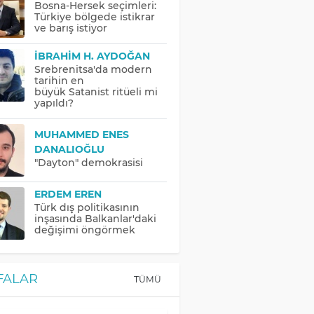
Bosna-Hersek seçimleri:
Türkiye bölgede istikrar
ve barış istiyor
İBRAHIM H. AYDOĞAN
Srebrenitsa'da modern
tarihin en
büyük Satanist ritüeli mi
yapıldı?
MUHAMMED ENES
DANALIOĞLU
"Dayton" demokrasisi
ERDEM EREN
Türk dış politikasının
inşasında Balkanlar'daki
değişimi öngörmek
FALAR
TÜMÜ