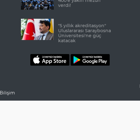
400'e yakın mezun
verdi!
"5 yıllık akreditasyon"
Uluslararası Saraybosna
Üniversitesi'ne güç
katacak
Bilişim