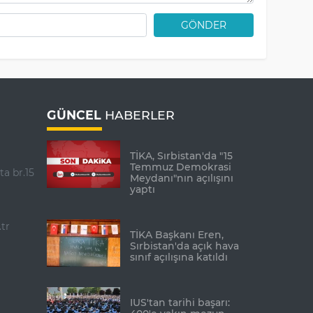
GÖNDER
GÜNCEL
HABERLER
TİKA, Sırbistan'da "15
Temmuz Demokrasi
ta br.15
Meydanı"nın açılışını
yaptı
tr
TİKA Başkanı Eren,
Sırbistan'da açık hava
sınıf açılışına katıldı
IUS'tan tarihi başarı: