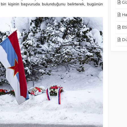
Giz
 bin kişinin başvuruda bulunduğunu belirterek, bugünün
Ha
Eti
Dü