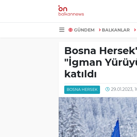
GÜNDEM
BALKANLAR
Bosna Hersek'
"İgman Yürüyü
katıldı
29.01.2023, 1
BOSNA HERSEK