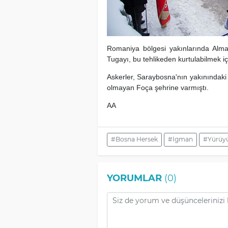
Romaniya bölgesi yakınlarında Alman 
Tugayı, bu tehlikeden kurtulabilmek i
Askerler, Saraybosna'nın yakınındak
olmayan Foça şehrine varmıştı.
AA
#Bosna Hersek
#İgman
#Yürüy
YORUMLAR
(0)