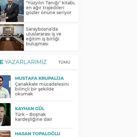
"Yüzyılın Tanığı" kitabı,
en ağır trajedileri
gözler önüne seriyor
Saraybosna’da
uluslararası iş ve
eğitim iş birliği
buluşması
E
YAZARLARIMIZ
TÜMÜ
MUSTAFA KRUPALIJA
Çanakkale mücadelesini
bilinçli bir şekilde
okumak
KAYHAN GÜL
Türk – Boşnak
kardeşliğine dair
HASAN TOPALOĞLU