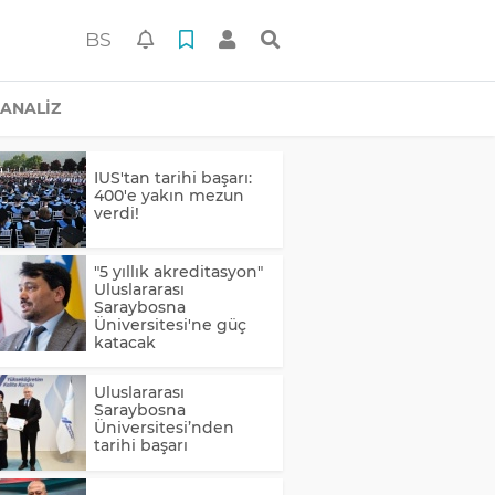
BS
ANALİZ
IUS'tan tarihi başarı:
400'e yakın mezun
verdi!
"5 yıllık akreditasyon"
Uluslararası
Saraybosna
Üniversitesi'ne güç
katacak
Uluslararası
Saraybosna
Üniversitesi’nden
tarihi başarı