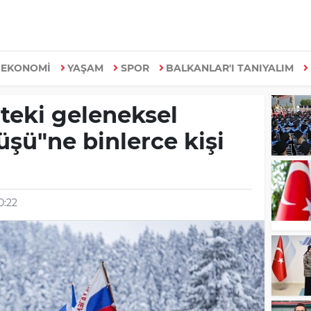
EKONOMİ
YAŞAM
SPOR
BALKANLAR'I TANIYALIM
teki geleneksel
şü"ne binlerce kişi
0:22