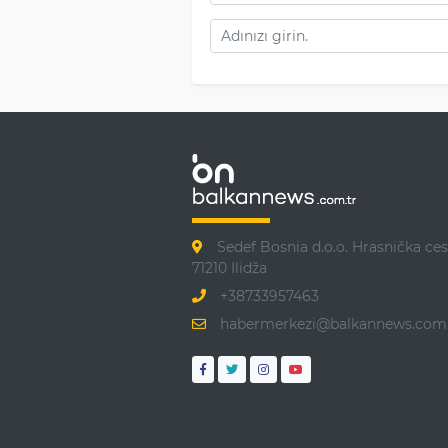
Sedef Bosnia d.o.o. Hrasnička ces
71210 Ilidža
+38733957463
habermerkezi@balkannews.com.