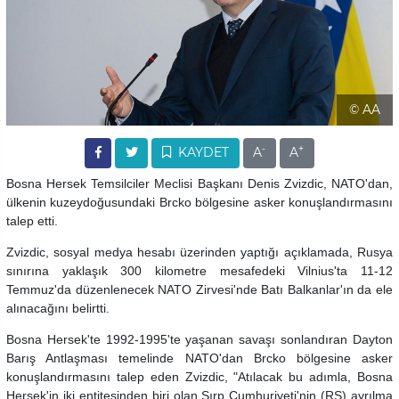
© AA
-
+
KAYDET
A
A
Bosna Hersek Temsilciler Meclisi Başkanı Denis Zvizdic, NATO'dan,
ülkenin kuzeydoğusundaki Brcko bölgesine asker konuşlandırmasını
talep etti.
Zvizdic, sosyal medya hesabı üzerinden yaptığı açıklamada, Rusya
sınırına yaklaşık 300 kilometre mesafedeki Vilnius'ta 11-12
Temmuz'da düzenlenecek NATO Zirvesi'nde Batı Balkanlar'ın da ele
alınacağını belirtti.
Bosna Hersek'te 1992-1995'te yaşanan savaşı sonlandıran Dayton
Barış Antlaşması temelinde NATO'dan Brcko bölgesine asker
konuşlandırmasını talep eden Zvizdic, "Atılacak bu adımla, Bosna
Hersek'in iki entitesinden biri olan Sırp Cumhuriyeti'nin (RS) ayrılma