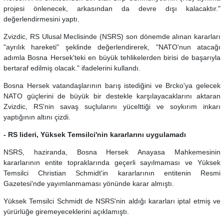
projesi önlenecek, arkasından da devre dışı kalacaktır."
değerlendirmesini yaptı.
Zvizdic, RS Ulusal Meclisinde (NSRS) son dönemde alınan kararları
"ayrılık hareketi" şeklinde değerlendirerek, "NATO'nun atacağı
adımla Bosna Hersek'teki en büyük tehlikelerden birisi de başarıyla
bertaraf edilmiş olacak." ifadelerini kullandı.
Bosna Hersek vatandaşlarının barış istediğini ve Brcko'ya gelecek
NATO güçlerini de büyük bir destekle karşılayacaklarını aktaran
Zvizdic, RS'nin savaş suçlularını yücelttiği ve soykırım inkarı
yaptığının altını çizdi.
- RS lideri, Yüksek Temsilci'nin kararlarını uygulamadı
NSRS, haziranda, Bosna Hersek Anayasa Mahkemesinin
kararlarının entite topraklarında geçerli sayılmaması ve Yüksek
Temsilci Christian Schmidt'in kararlarının entitenin Resmi
Gazetesi'nde yayımlanmaması yönünde karar almıştı.
Yüksek Temsilci Schmidt de NSRS'nin aldığı kararları iptal etmiş ve
yürürlüğe giremeyeceklerini açıklamıştı.