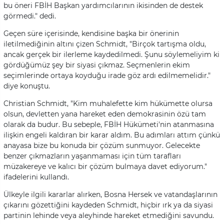
bu öneri FBİH Başkan yardımcılarının ikisinden de destek
görmedi." dedi.
Geçen süre içerisinde, kendisine başka bir önerinin
iletilmediğinin altını çizen Schmidt, "Birçok tartışma oldu,
ancak gerçek bir ilerleme kaydedilmedi. Şunu söylemeliyim ki
gördüğümüz şey bir siyasi çıkmaz. Seçmenlerin ekim
seçimlerinde ortaya koyduğu irade göz ardı edilmemelidir."
diye konuştu.
Christian Schmidt, "Kim muhalefette kim hükümette olursa
olsun, devletten yana hareket eden demokrasinin özü tam
olarak da budur. Bu sebeple, FBİH Hükümeti'nin atanmasına
ilişkin engeli kaldıran bir karar aldım. Bu adımları attım çünkü
anayasa bize bu konuda bir çözüm sunmuyor. Gelecekte
benzer çıkmazların yaşanmaması için tüm tarafları
müzakereye ve kalıcı bir çözüm bulmaya davet ediyorum."
ifadelerini kullandı.
Ülkeyle ilgili kararlar alırken, Bosna Hersek ve vatandaşlarının
çıkarını gözettiğini kaydeden Schmidt, hiçbir ırk ya da siyasi
partinin lehinde veya aleyhinde hareket etmediğini savundu.