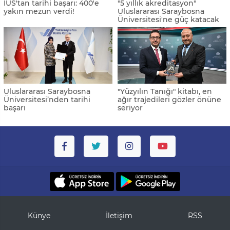
IUS'tan tarihi başarı: 400'e
"5 yıllık akreditasyon"
yakın mezun verdi!
Uluslararası Saraybosna
Üniversitesi'ne güç katacak
Uluslararası Saraybosna
"Yüzyılın Tanığı" kitabı, en
Üniversitesi’nden tarihi
ağır trajedileri gözler önüne
başarı
seriyor
Künye
İletişim
RSS