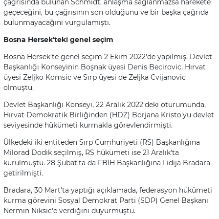
çağrısında bulunan Schmidt, anlaşma sağlanmazsa harekete
geçeceğini, bu çağrısının son olduğunu ve bir başka çağrıda
bulunmayacağını vurgulamıştı.
Bosna Hersek'teki genel seçim
Bosna Hersek'te genel seçim 2 Ekim 2022'de yapılmış, Devlet
Başkanlığı Konseyinin Boşnak üyesi Denis Becirovic, Hırvat
üyesi Zeljko Komsic ve Sırp üyesi de Zeljka Cvijanovic
olmuştu.
Devlet Başkanlığı Konseyi, 22 Aralık 2022'deki oturumunda,
Hırvat Demokratik Birliğinden (HDZ) Borjana Kristo'yu devlet
seviyesinde hükümeti kurmakla görevlendirmişti.
Ülkedeki iki entiteden Sırp Cumhuriyeti (RS) Başkanlığına
Milorad Dodik seçilmiş, RS hükümeti ise 21 Aralık'ta
kurulmuştu. 28 Şubat'ta da FBİH Başkanlığına Lidija Bradara
getirilmişti.
Bradara, 30 Mart'ta yaptığı açıklamada, federasyon hükümeti
kurma görevini Sosyal Demokrat Parti (SDP) Genel Başkanı
Nermin Niksic'e verdiğini duyurmuştu.