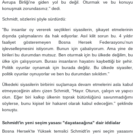
Avrupa Birliği'ne giden yol bu değil. Oturmak ve bu konuyu
konuşmak zorundasınız." dedi.
Schmidt, sözlerini şöyle sürdürdü:
"Bu insanlar oy vererek seçtikleri siyasilerin, şikayet etmelerinin
dışında çalışmalarını da hak ediyorlar. Asıl kilit sorun bu. 4 yıldır
faaliyet gösteremeyen Bosna Hersek Federasyonu'nun
işlevselleşmesini istiyorum. Bunun için çabalıyorum. Ama yine de
birileri bu durumdan mutsuz. Ben oturmak için bu ülkede değilim, bu
ülke için çalışıyorum. Burası insanların hayatını kaybettiği bir şehir.
Politik oyunlar oynamak için burada değiliz. Bu ülkede siyasiler,
politik oyunlar oynuyorlar ve ben bu durumdan sıkıldım."
Ülkedeki siyasilerin birbirini suçlamaya devam etmelerini asla kabul
etmeyeceğinin altını çizen Schmidt, "Hayır. Oturun, çalışın ve yapıcı
olun. Eğer biri kalkıp ülkenin toprak bütünlüğünü savunmadığımı
söylerse, bunu kişisel bir hakaret olarak kabul edeceğim." şeklinde
konuştu.
Schmidt'in yeni seçim yasası "dayatacağına" dair iddialar
Bosna Hersek'te Yüksek temsilci Schmidt'in yeni seçim yasasını