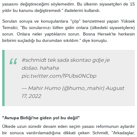
yasasını değiştireceğimi söylemedim. Bu ülkenin siyasetçileri de 15
yıldır bu kanunu değiştiremedi." ifadelerini kullandı.
Sorulan soruya ve konuşulanlara "çöp" benzetmesi yapan Yüksek
Temsilci, "Bu sorularınızı lütfen gidin onlara (ülkedeki siyasetçilere)
sorun. Onlara neler yaptıklarını sorun. Bosna Hersek'te herkesin
birbirini suçladığı bu durumdan sıkıldım." diye konuştu.
#schmidt
tek sada skontao gdje je
došao. hahaha
pic.twitter.com/fPUbs0NCbp
— Mahir Humo (@humo_mahir)
August
17, 2022
"Avrupa Birliği'ne giden yol bu değil"
Ülkede uzun süredir devam eden seçim yasası reformunun aylardır
bir sonuca vardırılamadığına dikkati çeken Schmidt, "Arkadaşlar,