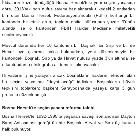
İddiaların krize dönüştüğü Bosna Hersek'teki yeni seçim yasasına
göre, 2013'teki son nüfus sayımı baz alınarak ülkedeki 2 entiteden
biri olan Bosna Hersek Federasyonu'ndaki (FBIH) herhangi bir
kantonda bir etnik grup, toplam entite nüfusunun yüzde 3'ünün
altında ise o kantondan FBIH Halklar Meclisine milletvekili
seçilemeyecekti.
Mevcut durumda her 10 kantonun bir Boşnak, bir Sırp ve bir de
Hırvat üye çıkarma hakkı bulunurken, yeni düzenlemeyle bir
kantondaki Boşnak, Sırp ya da Hırvat nüfusu yüzde 3'ün altında ise
o kantondan o etnik gruba ait temsilci olmayacaktı.
Hırvatların işine yarayan ancak Boşnakların haklarını elinden alan
bu seçim yasasının "dayatılacağı" iddiaları, Boşnakların büyük
tepkisini toplarken; başkent Saraybosna'da yasaya karşı 3 gün
protesto düzenlenmişti.
Bosna Hersek'te seçim yasası reformu talebi
Bosna Hersek'te 1992-1995'te yaşanan savaşı sonlandıran Dayton
Barış Antlaşması gereği ülkede Boşnak, Hırvat ve Sırp üç kurucu
halk bulunuyor.