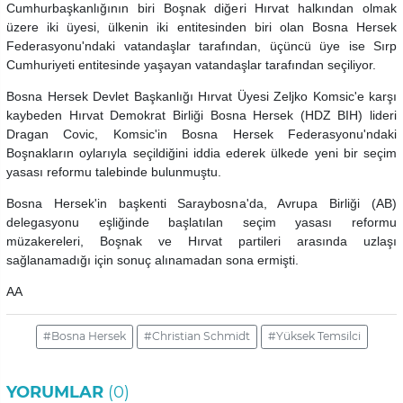
Cumhurbaşkanlığının biri Boşnak diğeri Hırvat halkından olmak
üzere iki üyesi, ülkenin iki entitesinden biri olan Bosna Hersek
Federasyonu'ndaki vatandaşlar tarafından, üçüncü üye ise Sırp
Cumhuriyeti entitesinde yaşayan vatandaşlar tarafından seçiliyor.
Bosna Hersek Devlet Başkanlığı Hırvat Üyesi Zeljko Komsic'e karşı
kaybeden Hırvat Demokrat Birliği Bosna Hersek (HDZ BIH) lideri
Dragan Covic, Komsic'in Bosna Hersek Federasyonu'ndaki
Boşnakların oylarıyla seçildiğini iddia ederek ülkede yeni bir seçim
yasası reformu talebinde bulunmuştu.
Bosna Hersek'in başkenti Saraybosna'da, Avrupa Birliği (AB)
delegasyonu eşliğinde başlatılan seçim yasası reformu
müzakereleri, Boşnak ve Hırvat partileri arasında uzlaşı
sağlanamadığı için sonuç alınamadan sona ermişti.
AA
#Bosna Hersek
#Christian Schmidt
#Yüksek Temsilci
YORUMLAR
(0)