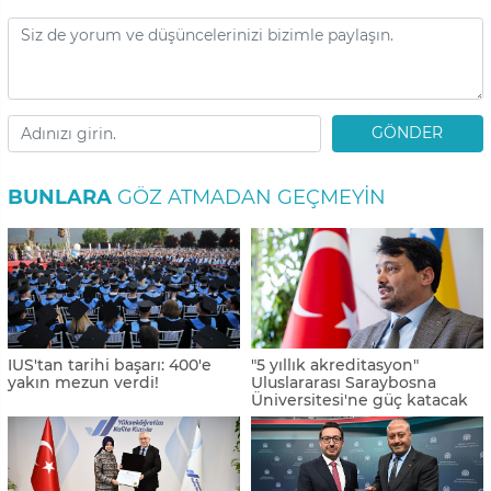
GÖNDER
BUNLARA
GÖZ ATMADAN GEÇMEYIN
IUS'tan tarihi başarı: 400'e
"5 yıllık akreditasyon"
yakın mezun verdi!
Uluslararası Saraybosna
Üniversitesi'ne güç katacak