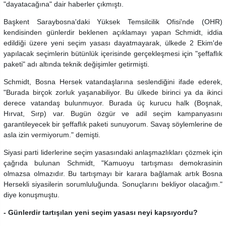
"dayatacağına" dair haberler çıkmıştı.
Başkent Saraybosna'daki Yüksek Temsilcilik Ofisi'nde (OHR)
kendisinden günlerdir beklenen açıklamayı yapan Schmidt, iddia
edildiği üzere yeni seçim yasası dayatmayarak, ülkede 2 Ekim'de
yapılacak seçimlerin bütünlük içerisinde gerçekleşmesi için "şeffaflık
paketi" adı altında teknik değişimler getirmişti.
Schmidt, Bosna Hersek vatandaşlarına seslendiğini ifade ederek,
"Burada birçok zorluk yaşanabiliyor. Bu ülkede birinci ya da ikinci
derece vatandaş bulunmuyor. Burada üç kurucu halk (Boşnak,
Hırvat, Sırp) var. Bugün özgür ve adil seçim kampanyasını
garantileyecek bir şeffaflık paketi sunuyorum. Savaş söylemlerine de
asla izin vermiyorum." demişti.
Siyasi parti liderlerine seçim yasasındaki anlaşmazlıkları çözmek için
çağrıda bulunan Schmidt, "Kamuoyu tartışması demokrasinin
olmazsa olmazıdır. Bu tartışmayı bir karara bağlamak artık Bosna
Hersekli siyasilerin sorumluluğunda. Sonuçlarını bekliyor olacağım."
diye konuşmuştu.
- Günlerdir tartışılan yeni seçim yasası neyi kapsıyordu?