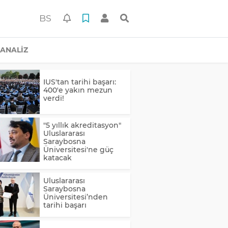
BS
ANALİZ
IUS'tan tarihi başarı:
400'e yakın mezun
verdi!
"5 yıllık akreditasyon"
Uluslararası
Saraybosna
Üniversitesi'ne güç
katacak
Uluslararası
Saraybosna
Üniversitesi’nden
tarihi başarı