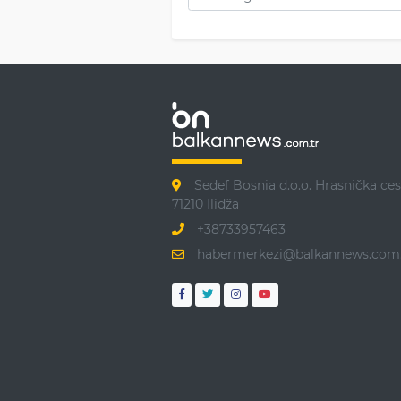
Sedef Bosnia d.o.o. Hrasnička ces
71210 Ilidža
+38733957463
habermerkezi@balkannews.com.