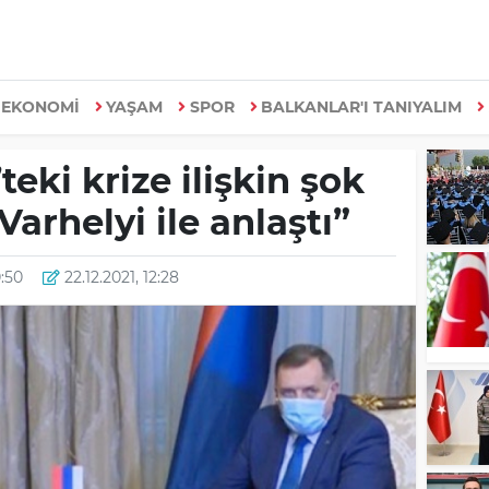
EKONOMİ
YAŞAM
SPOR
BALKANLAR'I TANIYALIM
eki krize ilişkin şok
Varhelyi ile anlaştı”
0:50
22.12.2021, 12:28