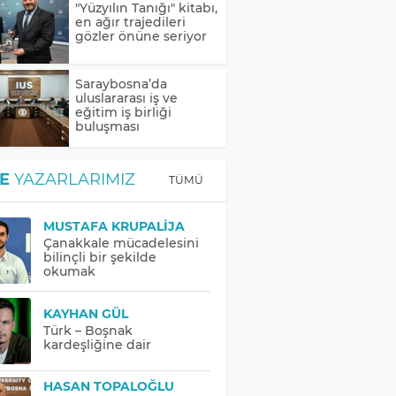
"Yüzyılın Tanığı" kitabı,
en ağır trajedileri
gözler önüne seriyor
Saraybosna’da
uluslararası iş ve
eğitim iş birliği
buluşması
E
YAZARLARIMIZ
TÜMÜ
MUSTAFA KRUPALIJA
Çanakkale mücadelesini
bilinçli bir şekilde
okumak
KAYHAN GÜL
Türk – Boşnak
kardeşliğine dair
HASAN TOPALOĞLU