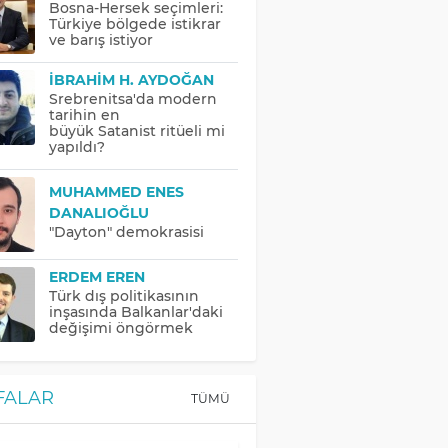
Bosna-Hersek seçimleri:
Türkiye bölgede istikrar
ve barış istiyor
İBRAHIM H. AYDOĞAN
Srebrenitsa'da modern
tarihin en
büyük Satanist ritüeli mi
yapıldı?
MUHAMMED ENES
DANALIOĞLU
"Dayton" demokrasisi
ERDEM EREN
Türk dış politikasının
inşasında Balkanlar'daki
değişimi öngörmek
FALAR
TÜMÜ