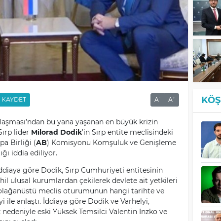
KÖŞ
-
+
KAYDET
A
A
nlaşması’ndan bu yana yaşanan en büyük krizin
ırp lider
Milorad Dodik
’in Sırp entite meclisindeki
a Birliği (
AB
) Komisyonu Komşuluk ve Genişleme
ığı iddia ediliyor.
ddiaya göre Dodik, Sırp Cumhuriyeti entitesinin
il ulusal kurumlardan çekilerek devlete ait yetkileri
n olağanüstü meclis oturumunun hangi tarihte ve
 ile anlaştı. İddiaya göre Dodik ve Varhelyi,
nedeniyle eski Yüksek Temsilci Valentin Inzko ve