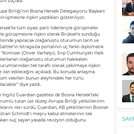
ını suçladı.
vrupa Birliği'nin Bosna Hersek Delegasyonu Başkanı
rüşmesine ilişkin yazdıkları gösteriliyor.
rsek’te tüm siyasi parti liderleriyle görüşmeler
ile görüşmesine ilişkin olarak Brüksel’e sunduğu
clisinde yapılacak olağanüstü oturumun tarih ve
Sattler’in Istraga.ba portalının üç farklı diplomatik
“Komiser (Oliver Varhelyi), Sırp Cumhuriyeti Halk
ı planlanan olağanüstü oturumun hakikaten
kurumlarından tek taraflı olarak çekilmeye ilişkin
eme ilan edileceğini açıkladı. Bu konuda anlaşma
üm vekilleri bunun aleyhindeki her türlü
acaklar” diye yazdı.
n İngiliz Guardian gazetesi de Bosna Hersek'teki
orumlu tutan üst düzey Avrupa Birliği yetkililerinin
klarını ileri sürdü. Guardian, AB yetkililerinin Bosnalı
istian Schmidt'i meşru kabul etmelerinin tek
SAY
nkarı suç sayan yasada revizyon olduğunu