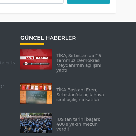
GÜNCEL
HABERLER
TİKA, Sırbistan'da "15
Temmuz Demokrasi
ta br.15
Meydanı"nın açılışını
yaptı
tr
TİKA Başkanı Eren,
Sırbistan'da açık hava
sınıf açılışına katıldı
IUS'tan tarihi başarı:
400'e yakın mezun
verdi!