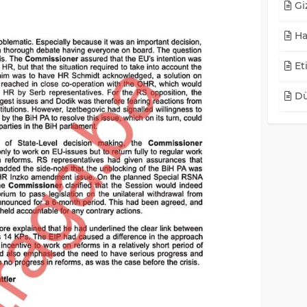
Giz
Ha
Eti
Dü