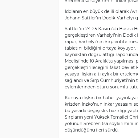
Srebrenitsa soykırımını inkar yasas
İddianın en büyük delili olarak A
Johann Sattler’in Dodik-Varhelyi gö
Sattler’in 24-25 Kasım’da Bosna He
gerçekleştiren Varhelyi’nin Dodik 
rapor, Varhelyi’nin Sırp entite me
tabiatını bildiğini ortaya koyuyor. 
kaynaktan doğrulattığı raporunda 
Meclisi’nde 10 Aralık’ta yapılmas
gerçekleştirileceğini fakat devlet 
yasaya ilişkin altı aylık bir ertel
sağlandı ve Sırp Cumhuriyeti’nin t
eylemlerinden ötürü sorumlu tutul
Konuya ilişkin bir haber yayınlaya
krizden Inzko'nun inkar yasasını s
bu yasada değişiklik hazırlığı yaptı
Sırpların yeni Yüksek Temsilci Chr
yolunun Srebrenitsa soykırımını i
düşündüğünü ileri sürdü.