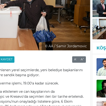
© AA / Samir Jordamovic
KÖŞ
-
+
KAYDET
A
A
lenen yerel seçimlerde, yeni belediye başkanlarını
re sandık başına gidiyor.
 verme işlemi, 19.00'a kadar sürecek.
a etkilenen ve can kayıplarının da
ic ve Kresevo'da seçimleri ileri bir tarihe ertelendi.
yonu’nun onayladığı listelere göre, 6 Ekim