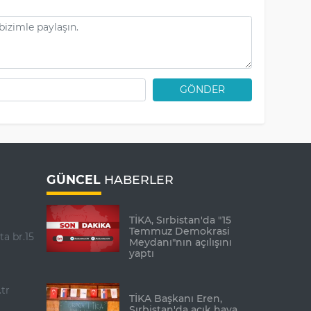
GÖNDER
GÜNCEL
HABERLER
TİKA, Sırbistan'da "15
Temmuz Demokrasi
ta br.15
Meydanı"nın açılışını
yaptı
tr
TİKA Başkanı Eren,
Sırbistan'da açık hava