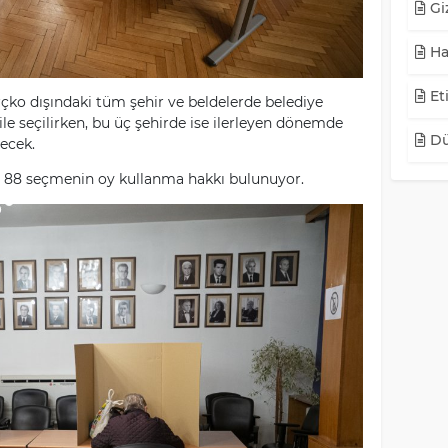
Giz
Ha
Eti
ko dışındaki tüm şehir ve beldelerde belediye
ile seçilirken, bu üç şehirde ise ilerleyen dönemde
Dü
necek.
 88 seçmenin oy kullanma hakkı bulunuyor.