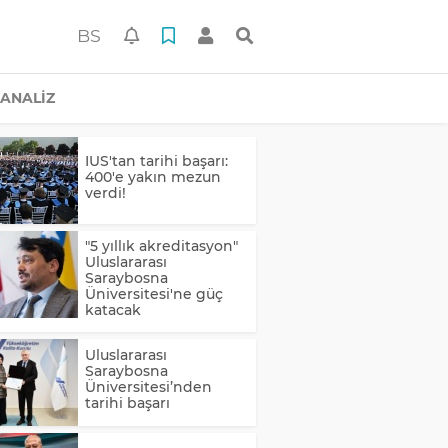
BS
ANALİZ
IUS'tan tarihi başarı:
400'e yakın mezun
verdi!
"5 yıllık akreditasyon"
Uluslararası
Saraybosna
Üniversitesi'ne güç
katacak
Uluslararası
Saraybosna
Üniversitesi’nden
tarihi başarı