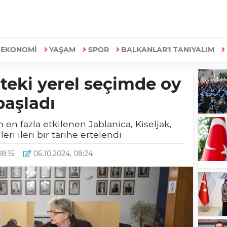
EKONOMİ
YAŞAM
SPOR
BALKANLAR'I TANIYALIM
teki yerel seçimde oy
başladı
 en fazla etkilenen Jablanica, Kiseljak,
ri ileri bir tarihe ertelendi
08:15
06.10.2024, 08:24