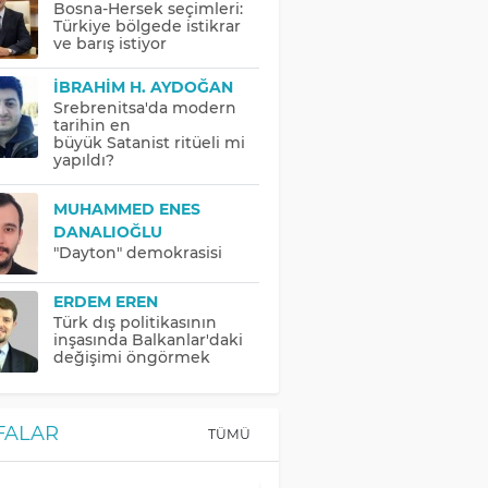
Bosna-Hersek seçimleri:
Türkiye bölgede istikrar
ve barış istiyor
İBRAHIM H. AYDOĞAN
Srebrenitsa'da modern
tarihin en
büyük Satanist ritüeli mi
yapıldı?
MUHAMMED ENES
DANALIOĞLU
"Dayton" demokrasisi
ERDEM EREN
Türk dış politikasının
inşasında Balkanlar'daki
değişimi öngörmek
FALAR
TÜMÜ