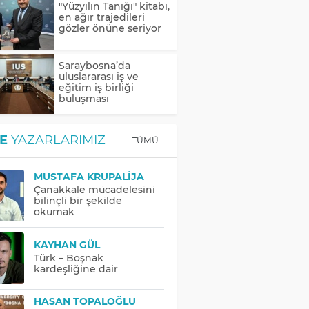
"Yüzyılın Tanığı" kitabı,
en ağır trajedileri
gözler önüne seriyor
Saraybosna’da
uluslararası iş ve
eğitim iş birliği
buluşması
E
YAZARLARIMIZ
TÜMÜ
MUSTAFA KRUPALIJA
Çanakkale mücadelesini
bilinçli bir şekilde
okumak
KAYHAN GÜL
Türk – Boşnak
kardeşliğine dair
HASAN TOPALOĞLU