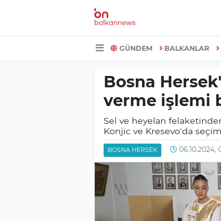
GÜNDEM
BALKANLAR
Bosna Hersek'
verme işlemi 
Sel ve heyelan felaketinden
Konjic ve Kresevo'da seçimle
06.10.2024, 
BOSNA HERSEK