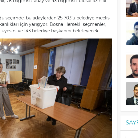
ifak, 76 bağımsız aday ve 43 bağımsız ulusal azınlık
u seçimde, bu adaylardan 25 703’ü belediye meclis
şkanlıkları için yarışıyor. Bosna Hersekli seçmenler,
üyesini ve 143 belediye başkanını belirleyecek.
SAY