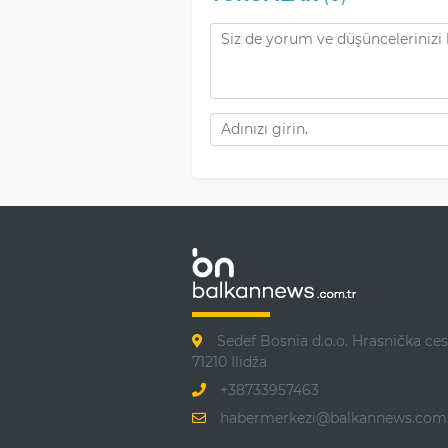
Sedef Bosnia d.o.o. Hrasnička ces
71210 Ilidža
+38733957463
habermerkezi@balkannews.com.