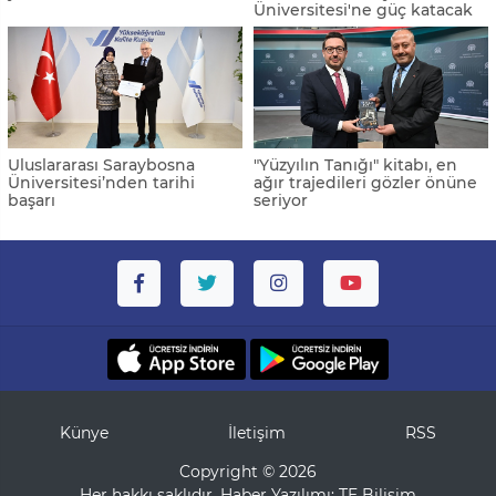
Üniversitesi'ne güç katacak
Uluslararası Saraybosna
"Yüzyılın Tanığı" kitabı, en
Üniversitesi’nden tarihi
ağır trajedileri gözler önüne
başarı
seriyor
Künye
İletişim
RSS
Copyright © 2026
Her hakkı saklıdır. Haber Yazılımı:
TE Bilişim