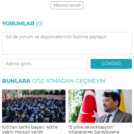
#Bosna Hersek
YORUMLAR
(0)
GÖNDER
BUNLARA
GÖZ ATMADAN GEÇMEYIN
IUS'tan tarihi başarı: 400'e
"5 yıllık akreditasyon"
yakın mezun verdi!
Uluslararası Saraybosna