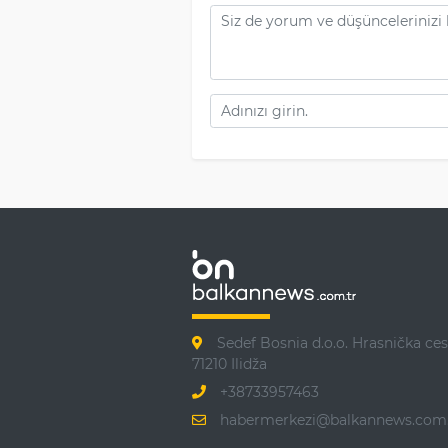
Sedef Bosnia d.o.o. Hrasnička ces
71210 Ilidža
+38733957463
habermerkezi@balkannews.com.