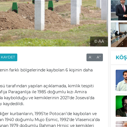
© AA
KÖŞ
-
+
KAYDET
A
A
enin farklı bölgelerinde kaybolan 6 kişinin daha
sü tarafından yapılan açıklamada, kimlik tespiti
fija Paraganlija ile 1985 doğumlu kızı Amira
da kaybolduğu ve kemiklerinin 2021’de Joseva’da
ı kaydedildi.
diğer kurbanların, 1995’te Potocari’de kaybolan ve
nan 1940 doğumlu Mujo Esmic, 1992’de Vlasenica’da
lunan 1979 doğumlu Rahman Hrnjic ve kemikleri