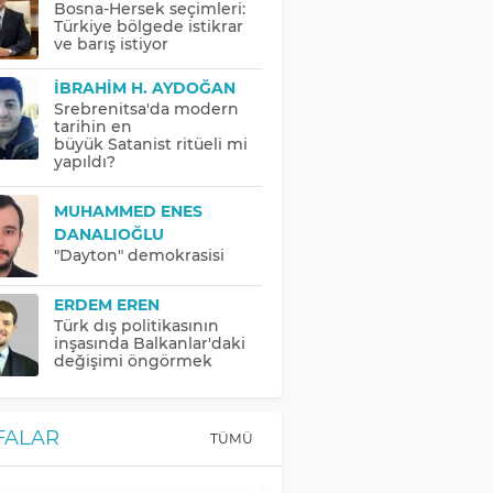
Bosna-Hersek seçimleri:
Türkiye bölgede istikrar
ve barış istiyor
İBRAHIM H. AYDOĞAN
Srebrenitsa'da modern
tarihin en
büyük Satanist ritüeli mi
yapıldı?
MUHAMMED ENES
DANALIOĞLU
"Dayton" demokrasisi
ERDEM EREN
Türk dış politikasının
inşasında Balkanlar'daki
değişimi öngörmek
FALAR
TÜMÜ