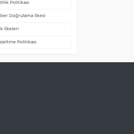
lilik Politikası
ber Doğrulama İlkesi
k İlkeleri
zeltme Politikası