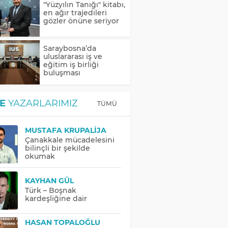
"Yüzyılın Tanığı" kitabı,
en ağır trajedileri
gözler önüne seriyor
Saraybosna’da
uluslararası iş ve
eğitim iş birliği
buluşması
E
YAZARLARIMIZ
TÜMÜ
MUSTAFA KRUPALIJA
Çanakkale mücadelesini
bilinçli bir şekilde
okumak
KAYHAN GÜL
Türk – Boşnak
kardeşliğine dair
HASAN TOPALOĞLU