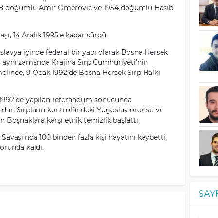
928 doğumlu Amir Omerovic ve 1954 doğumlu Hasib
şı, 14 Aralık 1995’e kadar sürdü
oslavya içinde federal bir yapı olarak Bosna Hersek
 aynı zamanda Krajina Sırp Cumhuriyeti’nin
melinde, 9 Ocak 1992’de Bosna Hersek Sırp Halkı
t 1992’de yapılan referandum sonucunda
ından Sırpların kontrolündeki Yugoslav ordusu ve
n Boşnaklara karşı etnik temizlik başlattı.
Savaşı’nda 100 binden fazla kişi hayatını kaybetti,
orunda kaldı.
SAY