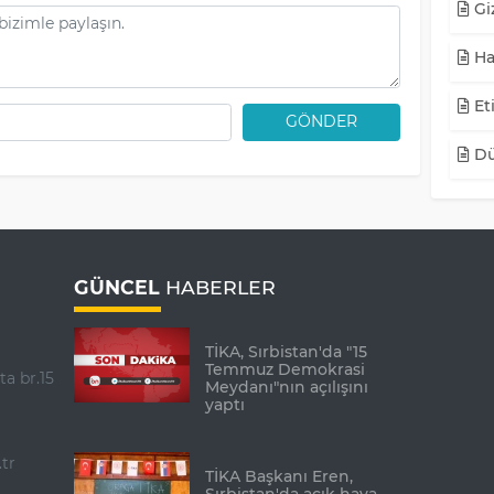
Giz
Ha
Eti
GÖNDER
Dü
GÜNCEL
HABERLER
TİKA, Sırbistan'da "15
Temmuz Demokrasi
ta br.15
Meydanı"nın açılışını
yaptı
tr
TİKA Başkanı Eren,
Sırbistan'da açık hava