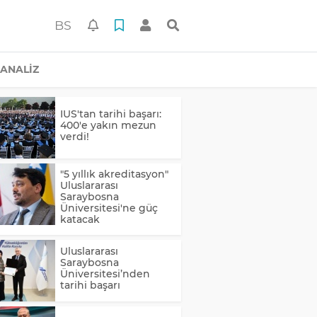
BS
ANALİZ
IUS'tan tarihi başarı:
400'e yakın mezun
verdi!
"5 yıllık akreditasyon"
Uluslararası
Saraybosna
Üniversitesi'ne güç
katacak
Uluslararası
Saraybosna
Üniversitesi’nden
tarihi başarı