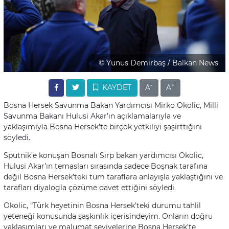
© Yunus Demirbaş / Balkan News
-
+
KAYDET
A
A
Bosna Hersek Savunma Bakan Yardımcısı Mirko Okolic, Milli
Savunma Bakanı Hulusi Akar’ın açıklamalarıyla ve
yaklaşımıyla Bosna Hersek’te birçok yetkiliyi şaşırttığını
söyledi.
Sputnik’e konuşan Bosnalı Sırp bakan yardımcısı Okolic,
Hulusi Akar’ın temasları sırasında sadece Boşnak tarafına
değil Bosna Hersek’teki tüm taraflara anlayışla yaklaştığını ve
tarafları diyalogla çözüme davet ettiğini söyledi.
Okolic, “Türk heyetinin Bosna Hersek’teki durumu tahlil
yeteneği konusunda şaşkınlık içerisindeyim. Onların doğru
yaklaşımları ve malumat seviyelerine Bosna Hersek’te