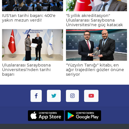
IUS'tan tarihi başarı: 400'e
"5 yıllık akreditasyon"
yakın mezun verdi!
Uluslararası Saraybosna
Üniversitesi'ne güç katacak
Uluslararası Saraybosna
"Yüzyılın Tanığı" kitabı, en
Üniversitesi’nden tarihi
ağır trajedileri gözler önüne
başarı
seriyor