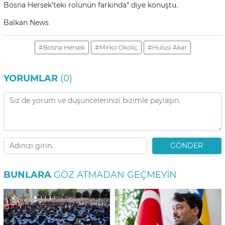
Bosna Hersek’teki rolünün farkında” diye konuştu.
Balkan News
#Bosna Hersek
#Mirko Okoliç
#Hulusi Akar
YORUMLAR
(0)
GÖNDER
BUNLARA
GÖZ ATMADAN GEÇMEYIN