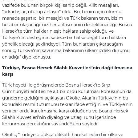
vazifede bulunan birçok kişi sahip değil. Kilit mesajları,
“arkadaşlar, oturup anlaşın” oldu. Bu, benim için olumlu
manada şaşırtıcı bir mesajdı ve Türk bakanın tavrı, bizim
beraber ulaşacağımız her anlaşmanın destekleneceği, Bosna
Hersek’te tüm halkların eşit haklara sahip olduğu ve
Türkiye’nin desteğinin sadece bir halka değil tüm halklara
yönelik olacağı şeklindeydi. Tüm bunlardan çıkaracağım
sonuç, Türkiye’nin savunma bakanının ülkemizdeki durumu
anladığı” diye konuştu.
Türkiye, Bosna Hersek Silahlı Kuvvetleri’nin dağıtılmasına
karşı
Türk heyeti ile görüşmelerde Bosna Hersek’te Sırp
Cumhuriyeti entitesine ait bir ordu kurulması konusunun da
gündeme geldiğini açıklayan Okolic, Akar’ın Türkiye’nin bu
konudaki resmi tutumunu tekrar ifade ettiğini ve Türkiye’nin
yeni bir ordu kurulmasına karşı olduğunu ve Bosna Hersek
Silahlı Kuvvetleri’nin diyalog ve uzlaşı ruhu içerisinde
korunması gerektiğini savunduğunu söyledi.
Okolic, “Türkiye oldukça dikkatli hareket eden bir ülke ve