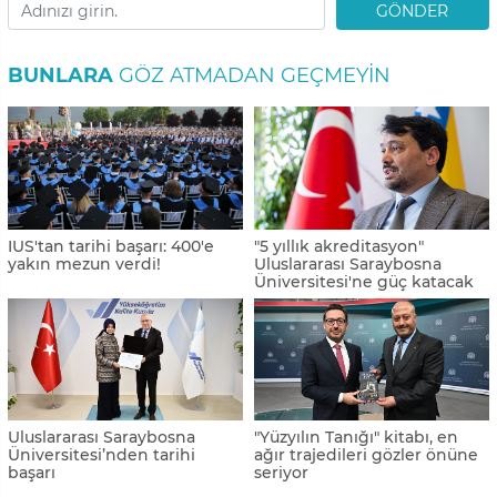
GÖNDER
BUNLARA
GÖZ ATMADAN GEÇMEYIN
IUS'tan tarihi başarı: 400'e
"5 yıllık akreditasyon"
yakın mezun verdi!
Uluslararası Saraybosna
Üniversitesi'ne güç katacak
Uluslararası Saraybosna
"Yüzyılın Tanığı" kitabı, en
Üniversitesi’nden tarihi
ağır trajedileri gözler önüne
başarı
seriyor