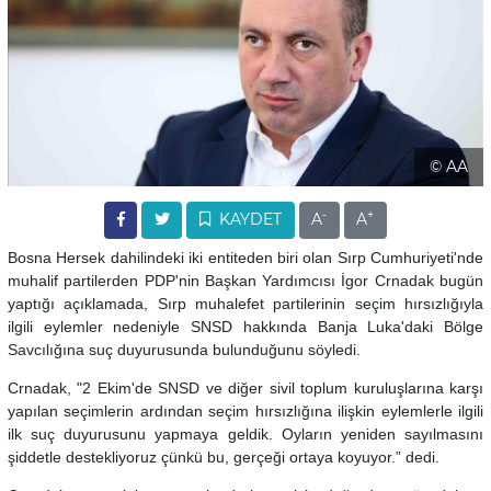
© AA
-
+
KAYDET
A
A
Bosna Hersek dahilindeki iki entiteden biri olan Sırp Cumhuriyeti'nde
muhalif partilerden PDP'nin Başkan Yardımcısı İgor Crnadak bugün
yaptığı açıklamada, Sırp muhalefet partilerinin seçim hırsızlığıyla
ilgili eylemler nedeniyle SNSD hakkında Banja Luka'daki Bölge
Savcılığına suç duyurusunda bulunduğunu söyledi.
Crnadak, "2 Ekim'de SNSD ve diğer sivil toplum kuruluşlarına karşı
yapılan seçimlerin ardından seçim hırsızlığına ilişkin eylemlerle ilgili
ilk suç duyurusunu yapmaya geldik. Oyların yeniden sayılmasını
şiddetle destekliyoruz çünkü bu, gerçeği ortaya koyuyor.” dedi.