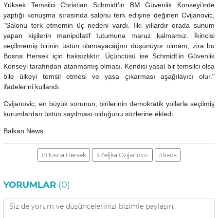
Yüksek Temsilci Christian Schmidt'in BM Güvenlik Konseyi'nde
yaptığı konuşma sırasında salonu terk edişine değinen Cvijanovic,
"Salonu terk etmemin üç nedeni vardı. İlki yıllardır orada sunum
yapan kişilerin manipülatif tutumuna maruz kalmamız. İkincisi
seçilmemiş birinin üstün olamayacağını düşünüyor olmam, zira bu
Bosna Hersek için haksızlıktır. Üçüncüsü ise Schmidt'in Güvenlik
Konseyi tarafından atanmamış olması. Kendisi yasal bir temsilci olsa
bile ülkeyi temsil etmesi ve yasa çıkarması aşağılayıcı olur."
ifadelerini kullandı.
Cvijanovic, en büyük sorunun, birilerinin demokratik yollarla seçilmiş
kurumlardan üstün sayılması olduğunu sözlerine ekledi.
Balkan News
#Bosna Hersek
#Zeljka Cvijanovic
#kaos
YORUMLAR
(0)