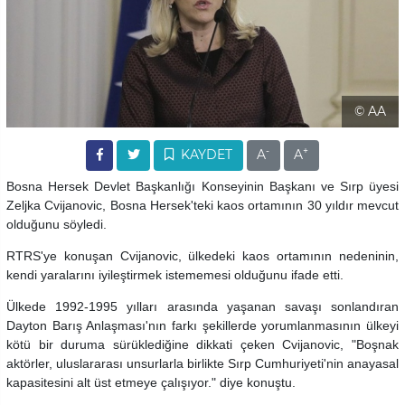
© AA
-
+
KAYDET
A
A
Bosna Hersek Devlet Başkanlığı Konseyinin Başkanı ve Sırp üyesi
Zeljka Cvijanovic, Bosna Hersek'teki kaos ortamının 30 yıldır mevcut
olduğunu söyledi.
RTRS'ye konuşan Cvijanovic, ülkedeki kaos ortamının nedeninin,
kendi yaralarını iyileştirmek istememesi olduğunu ifade etti.
Ülkede 1992-1995 yılları arasında yaşanan savaşı sonlandıran
Dayton Barış Anlaşması'nın farkı şekillerde yorumlanmasının ülkeyi
kötü bir duruma sürüklediğine dikkati çeken Cvijanovic, "Boşnak
aktörler, uluslararası unsurlarla birlikte Sırp Cumhuriyeti'nin anayasal
kapasitesini alt üst etmeye çalışıyor." diye konuştu.