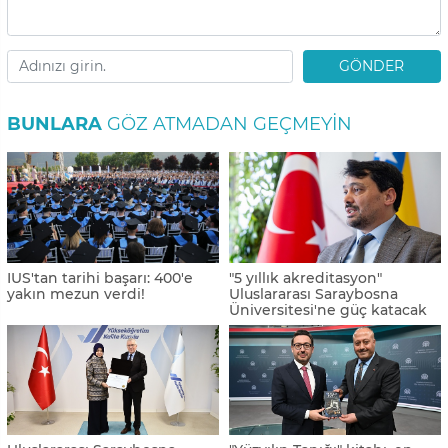
GÖNDER
BUNLARA
GÖZ ATMADAN GEÇMEYIN
IUS'tan tarihi başarı: 400'e
"5 yıllık akreditasyon"
yakın mezun verdi!
Uluslararası Saraybosna
Üniversitesi'ne güç katacak