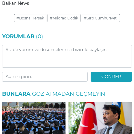
Balkan News
#Bosna Hersek
#Milorad Dodik
#Sırp Cumhuriyeti
YORUMLAR
(0)
GÖNDER
BUNLARA
GÖZ ATMADAN GEÇMEYIN