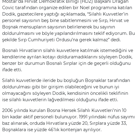
Mostar’da Hırvat Demokratik Birliği (HDZ) Başkanı Dragan
Covic tarafından organize edilen bir Noel programına katılan
Dodik, gazetecilere yaptığı açıklamada, “Silahlı Kuvvetler’in
personel sayısının beş bine sabitlenmesini ve Sırp, Hırvat ve
Boşnak mensupların sayısının belirlenerek bu sayının
doldurulmasını ve böyle yapılandırılmasını teklif ediyorum. Bu
şekilde Sırp Cumhuriyeti Ordusu’na gerek kalmaz” dedi.
Bosnalı Hırvatların silahlı kuvvetlere katılmak istemediğini ve
kendilerine ayrılan kotayı dolduramadıklarını söyleyen Dodik,
benzer bir durumun Bosnalı Sırplar için de geçerli olduğunu
ifade etti.
Silahlı kuvvetlerde ileride bu boşluğun Boşnaklar tarafından
doldurulması gibi bir girişim olabileceğini ve bunun iyi
olmayacağını söyleyen Dodik, kendisinin öncelikli teklifinin
ise silahlı kuvvetlerin lağvedilmesi olduğunu ifade etti.
2006 yılında kurulan Bosna Hersek Silahlı Kuvvetleri’nin 10
bin kadar aktif personeli bulunuyor. 1991 yılındaki nüfus sayımı
baz alınarak, orduda Hırvatlara yüzde 20, Sırplara yüzde 33,
Boşnaklara ise yüzde 46’lık kontenjan ayrılıyor.