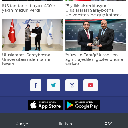
IUS'tan tarihi başarı: 400'e
"5 yıllık akreditasyon"
yakın mezun verdi!
Uluslararası Saraybosna
Üniversitesi'ne güç katacak
Uluslararası Saraybosna
"Yüzyılın Tanığı" kitabı, en
Üniversitesi’nden tarihi
ağır trajedileri gözler önüne
başarı
seriyor
Künye
İletişim
RSS