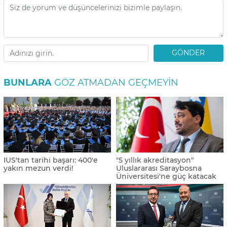
GÖNDER
BUNLARA
GÖZ ATMADAN GEÇMEYIN
IUS'tan tarihi başarı: 400'e
"5 yıllık akreditasyon"
yakın mezun verdi!
Uluslararası Saraybosna
Üniversitesi'ne güç katacak