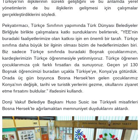
Türkiye'nin ilişkilerinin sürekli geliştiğini ve bu anlamda yerel
yönetimlerin de bu ilişkilerin gelişmesi için çalışmalar
gerçekleştirdiklerini söyledi.
Pekyatırmacı, Türkçe Sınıfının yapımında Türk Dünyası Belediyeler
Birliğiyle birlikte çalışmalara katkı sunduklarını belirterek, "YEE'nin
buradaki faaliyetlerimize olan katkısı işin en önemli bir tarafı. Türkçe
sınıfına daha büyük bir ilginin olması bizim de hedeflerimizden biri.
Biz sadece Türkçe sınıfında buradaki Boşnak çocuklarımızın,
kardeşlerimizin Türkçe öğrenmesiyle yetinmiyoruz. Türkçe öğrenen
çocuklarımıza çok farklı fırsatları da sunuyoruz. Geçen yıl 130
Boşnak öğrencimizi buradan uçakla Türkiye'ye, Konya'ya götürdük.
Orada üç gün boyunca Bosna Hersek'ten gelen çocuklarımız
Konya'nın değişik, tarihi ve turistik yerlerini gezme, okullarını ziyaret
etme fırsatını buldular." ifadesini kullandı.
Donji Vakuf Belediye Başkanı Huso Susic ise Türkiyeli misafirleri
Bosna Hersek'te ağırlamaktan memnuniyet duyduklarını aktardı.