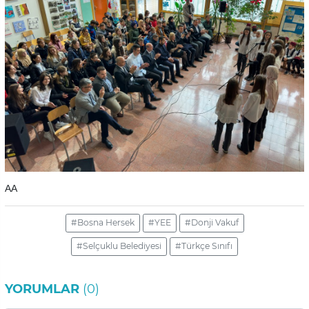
AA
#Bosna Hersek
#YEE
#Donji Vakuf
#Selçuklu Belediyesi
#Türkçe Sınıfı
YORUMLAR
(0)