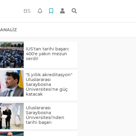
BS
ANALİZ
IUS'tan tarihi başarı:
400'e yakın mezun
verdi!
"5 yıllık akreditasyon"
Uluslararası
Saraybosna
Üniversitesi'ne güç
katacak
Uluslararası
Saraybosna
Üniversitesi’nden
tarihi başarı