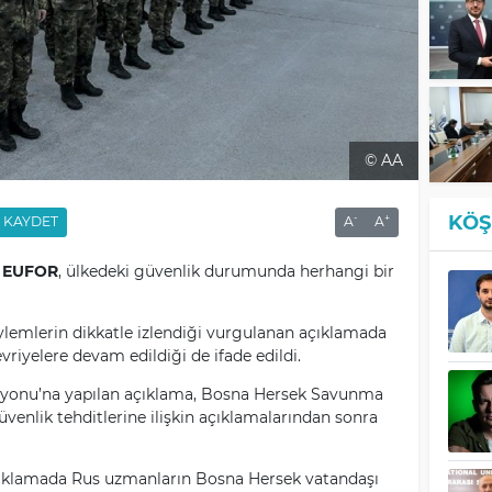
© AA
KÖŞ
-
+
KAYDET
A
A
ü
EUFOR
, ülkedeki güvenlik durumunda herhangi bir
lemlerin dikkatle izlendiği vurgulanan açıklamada
riyelere devam edildiği de ifade edildi.
zyonu’na yapılan açıklama, Bosna Hersek Savunma
üvenlik tehditlerine ilişkin açıklamalarından sonra
açıklamada Rus uzmanların Bosna Hersek vatandaşı