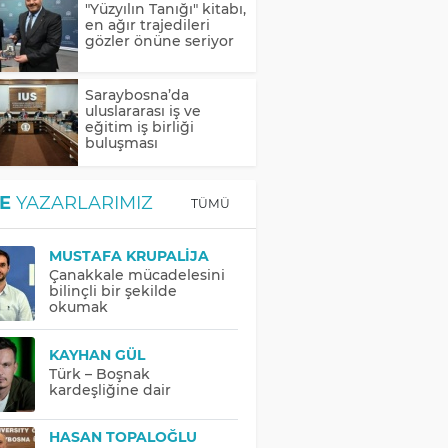
"Yüzyılın Tanığı" kitabı,
en ağır trajedileri
gözler önüne seriyor
Saraybosna’da
uluslararası iş ve
eğitim iş birliği
buluşması
E
YAZARLARIMIZ
TÜMÜ
MUSTAFA KRUPALIJA
Çanakkale mücadelesini
bilinçli bir şekilde
okumak
KAYHAN GÜL
Türk – Boşnak
kardeşliğine dair
HASAN TOPALOĞLU