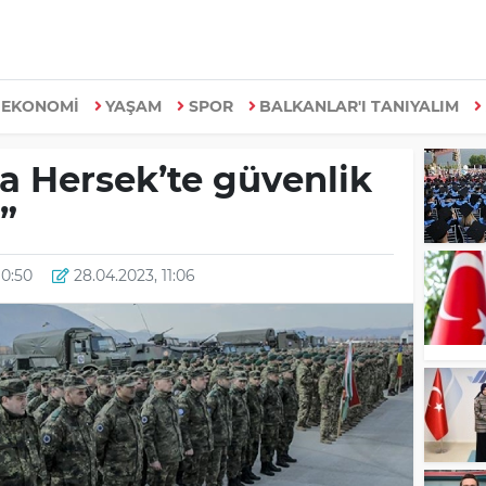
EKONOMİ
YAŞAM
SPOR
BALKANLAR'I TANIYALIM
 Hersek’te güvenlik
”
10:50
28.04.2023, 11:06