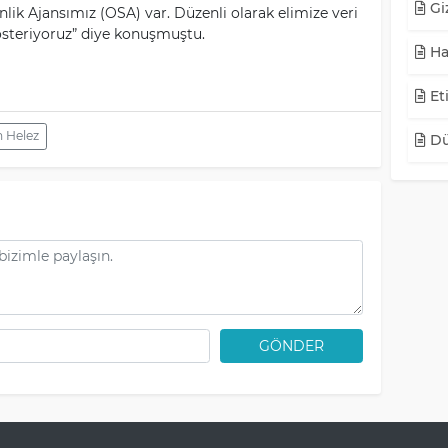
Giz
nlik Ajansımız (OSA) var. Düzenli olarak elimize veri
österiyoruz” diye konuşmuştu.
Ha
Eti
 Helez
Dü
GÖNDER