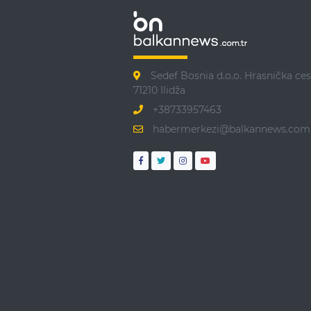
Sedef Bosnia d.o.o. Hrasnička ces
71210 Ilidža
+38733957463
habermerkezi@balkannews.com.