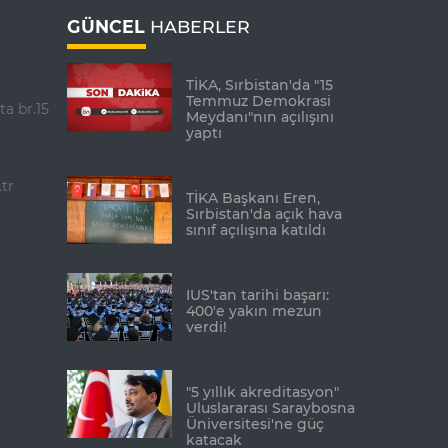
GÜNCEL
HABERLER
TİKA, Sırbistan'da "15
Temmuz Demokrasi
ta br.15
Meydanı"nın açılışını
yaptı
tr
TİKA Başkanı Eren,
Sırbistan'da açık hava
sınıf açılışına katıldı
IUS'tan tarihi başarı:
400'e yakın mezun
verdi!
"5 yıllık akreditasyon"
Uluslararası Saraybosna
Üniversitesi'ne güç
katacak