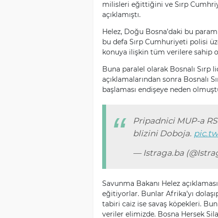
milisleri eğittiğini ve Sırp Cumhri
açıklamıştı.
Helez, Doğu Bosna’daki bu parami
bu defa Sırp Cumhuriyeti polisi üze
konuya ilişkin tüm verilere sahip 
Buna paralel olarak Bosnalı Sırp li
açıklamalarından sonra Bosnalı Sı
başlaması endişeye neden olmuşt
Pripadnici MUP-a RS o
blizini Doboja.
pic.t
— Istraga.ba (@Istr
Savunma Bakanı Helez açıklamasın
eğitiyorlar. Bunlar Afrika’yı dolaş
tabiri caiz ise savaş köpekleri. B
veriler elimizde. Bosna Hersek Sila