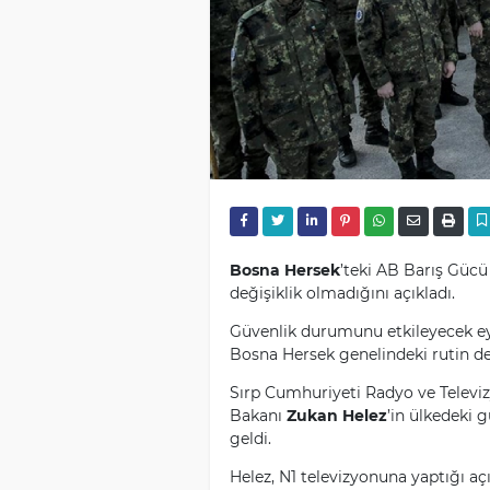
Bosna Hersek
’teki AB Barış Güc
değişiklik olmadığını açıkladı.
Güvenlik durumunu etkileyecek ey
Bosna Hersek genelindeki rutin dev
Sırp Cumhuriyeti Radyo ve Televi
Bakanı
Zukan Helez
’in ülkedeki g
geldi.
Helez, N1 televizyonuna yaptığı 