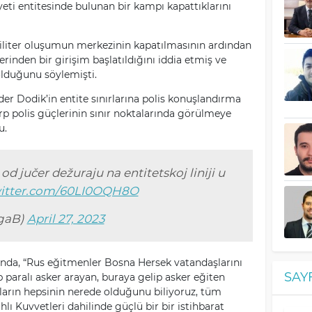
yeti entitesinde bulunan bir kampı kapattıklarını
liter oluşumun merkezinin kapatılmasının ardından
rinden bir girişim başlatıldığını iddia etmiş ve
olduğunu söylemişti.
der Dodik’in entite sınırlarına polis konuşlandırma
rp polis güçlerinin sınır noktalarında görülmeye
u.
d jučer dežuraju na entitetskoj liniji u
witter.com/60LI0OQH8O
agaB)
April 27, 2023
da, “Rus eğitmenler Bosna Hersek vatandaşlarını
SAY
ıp paralı asker arayan, buraya gelip asker eğiten
unların hepsinin nerede olduğunu biliyoruz, tüm
hlı Kuvvetleri dahilinde güçlü bir bir istihbarat