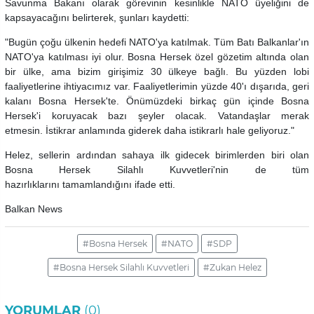
Savunma Bakanı olarak görevinin kesinlikle NATO üyeliğini de
kapsayacağını belirterek, şunları kaydetti:
"Bugün çoğu ülkenin hedefi NATO'ya katılmak. Tüm Batı Balkanlar'ın
NATO'ya katılması iyi olur. Bosna Hersek özel gözetim altında olan
bir ülke, ama bizim girişimiz 30 ülkeye bağlı. Bu yüzden lobi
faaliyetlerine ihtiyacımız var. Faaliyetlerimin yüzde 40'ı dışarıda, geri
kalanı Bosna Hersek'te. Önümüzdeki birkaç gün içinde Bosna
Hersek'i koruyacak bazı şeyler olacak. Vatandaşlar merak
etmesin. İstikrar anlamında giderek daha istikrarlı hale geliyoruz."
Helez, sellerin ardından sahaya ilk gidecek birimlerden biri olan
Bosna Hersek Silahlı Kuvvetleri'nin de tüm
hazırlıklarını tamamlandığını ifade etti.
Balkan News
#Bosna Hersek
#NATO
#SDP
#Bosna Hersek Silahlı Kuvvetleri
#Zukan Helez
YORUMLAR
(0)