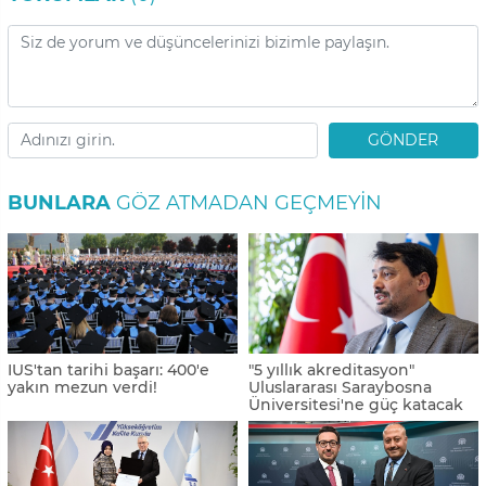
GÖNDER
BUNLARA
GÖZ ATMADAN GEÇMEYIN
IUS'tan tarihi başarı: 400'e
"5 yıllık akreditasyon"
yakın mezun verdi!
Uluslararası Saraybosna
Üniversitesi'ne güç katacak