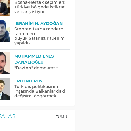
Bosna-Hersek seçimleri:
Türkiye bölgede istikrar
ve barış istiyor
İBRAHIM H. AYDOĞAN
Srebrenitsa'da modern
tarihin en
büyük Satanist ritüeli mi
yapıldı?
MUHAMMED ENES
DANALIOĞLU
"Dayton" demokrasisi
ERDEM EREN
Türk dış politikasının
inşasında Balkanlar'daki
değişimi öngörmek
FALAR
TÜMÜ