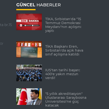
GÜNCEL
HABERLER
TİKA, Sırbistan'da "15
Temmuz Demokrasi
ta br.15
Meydanı"nın açılışını
yaptı
tr
TİKA Başkanı Eren,
Sırbistan'da açık hava
sınıf açılışına katıldı
IUS'tan tarihi başarı:
400'e yakın mezun
verdi!
"5 yıllık akreditasyon"
Uluslararası Saraybosna
Üniversitesi'ne güç
katacak