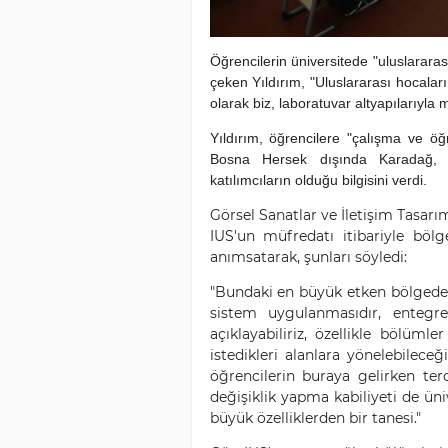
Öğrencilerin üniversitede "uluslarara
çeken Yıldırım, "Uluslararası hocaların
olarak biz, laboratuvar altyapılarıyla 
Yıldırım, öğrencilere "çalışma ve 
Bosna Hersek dışında Karadağ, 
katılımcıların olduğu bilgisini verdi.
Görsel Sanatlar ve İletişim Tas
IUS'un müfredatı itibariyle böl
anımsatarak, şunları söyledi:
"Bundaki en büyük etken bölgede 
sistem uygulanmasıdır, entegr
açıklayabiliriz, özellikle bölüm
istedikleri alanlara yönelebilec
öğrencilerin buraya gelirken terc
değişiklik yapma kabiliyeti de üni
büyük özelliklerden bir tanesi."