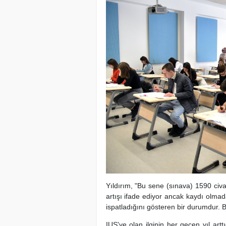
Yıldırım, "Bu sene (sınava) 1590 ci
artışı ifade ediyor ancak kaydı olmada
ispatladığını gösteren bir durumdur.
IUS'ye olan ilginin her geçen yıl art