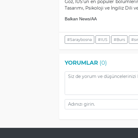
Göz, IUS'un en popüler bölümlerini
Tasarımı, Psikoloji ve İngiliz Dili
Balkan News/AA
#Saraybosna
#IUS
#Burs
#sı
YORUMLAR
(0)