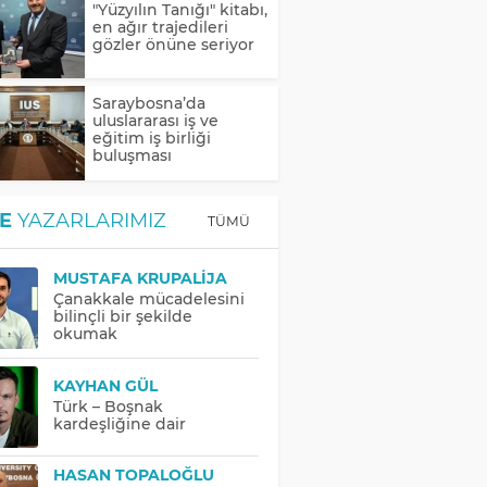
"Yüzyılın Tanığı" kitabı,
en ağır trajedileri
gözler önüne seriyor
Saraybosna’da
uluslararası iş ve
eğitim iş birliği
buluşması
E
YAZARLARIMIZ
TÜMÜ
MUSTAFA KRUPALIJA
Çanakkale mücadelesini
bilinçli bir şekilde
okumak
KAYHAN GÜL
Türk – Boşnak
kardeşliğine dair
HASAN TOPALOĞLU