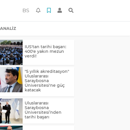
BS
ANALİZ
IUS'tan tarihi başarı:
400'e yakın mezun
verdi!
"5 yıllık akreditasyon"
Uluslararası
Saraybosna
Üniversitesi'ne güç
katacak
Uluslararası
Saraybosna
Üniversitesi’nden
tarihi başarı