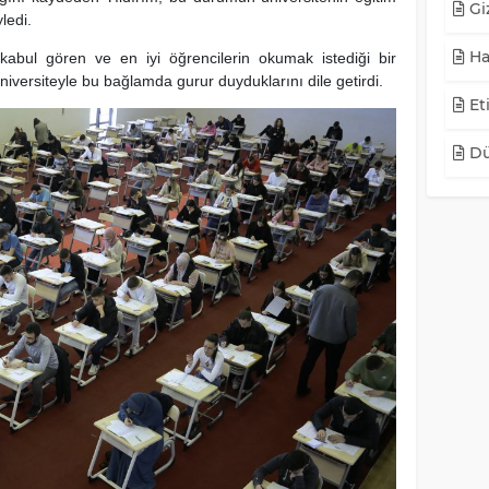
Giz
ledi.
Ha
 kabul gören ve en iyi öğrencilerin okumak istediği bir
 üniversiteyle bu bağlamda gurur duyduklarını dile getirdi.
Eti
Dü