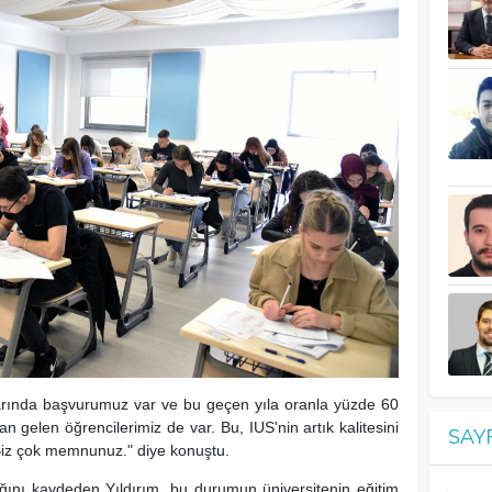
varında başvurumuz var ve bu geçen yıla oranla yüzde 60
n gelen öğrencilerimiz de var. Bu, IUS'nin artık kalitesini
SAY
 Biz çok memnunuz." diye konuştu.
tığını kaydeden Yıldırım, bu durumun üniversitenin eğitim