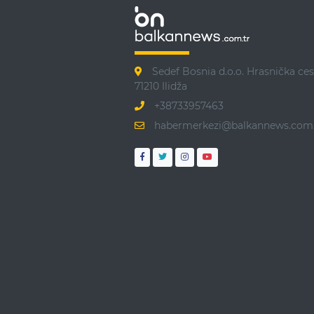
Sedef Bosnia d.o.o. Hrasnička ces
71210 Ilidža
+38733957463
habermerkezi@balkannews.com.