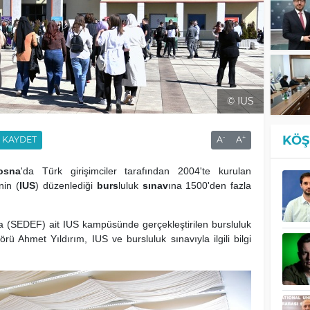
© IUS
KÖŞ
-
+
KAYDET
A
A
osna
'da Türk girişimciler tarafından 2004'te kurulan
nin (
IUS
) düzenlediği
burs
luluk
sınav
ına 1500'den fazla
a (SEDEF) ait IUS kampüsünde gerçekleştirilen bursluluk
rü Ahmet Yıldırım, IUS ve bursluluk sınavıyla ilgili bilgi