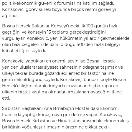
politik-ekonomik güvenlik forumlarına katılım sağladı.
Konaković, görev süresi boyunca birçok resmi görevliyi
ağırladı.
Bosna Hersek Bakanlar Konseyi’ndeki ilk 100 günün hızlı
geçtiğini ve konseyin 15 toplantı gerçekleştirdiğini
vurgulayan Konakovic, yeni hükümetin yıllardır çekmecelerde
olan bazı belgelerin de dahil olduğu 400'den fazla belgeyi
kabul ettiğini söyledi.
Konakoviç, yaptıkları en önemli şeyin ise Bosna Hersek’i
yeniden uluslararası siyaset sahnesinin odağına taşımak ve
ülkeyi tekrar burada gözardı edilemez bir faktör haline
getirmek olduğunu söyledi. Konakoviç, bundan böyle Bosna
Hersek’e ilişkin olarak dünyada imzalanan hiçbir raporun
ülkenin bizzat katılımı olmadan imzalanamayacağını ifade
etti.
Sırbistan Başbakanı Ana Brnabiç’in Mostar’daki Ekonomi
Fuarı’nda yaptığı konuşmaya gönderme yapan Konakoviç,
Bosna Hersek, Sırbistan ve Hırvatistan arasındaki ekonomik iş
birliğinin yoğunlaştırılmasının önemine dikkat çekti.