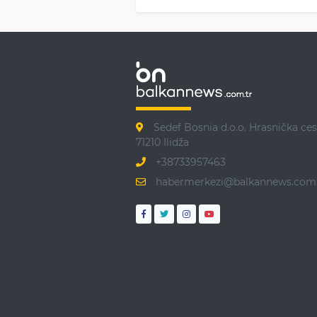
Sedef Bosnia d.o.o. Hrasnička ces
71210 Ilidža
+38733957463
habermerkezi@balkannews.com.