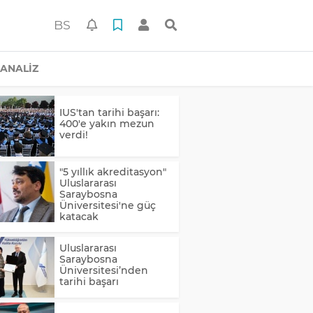
BS
ANALİZ
IUS'tan tarihi başarı:
400'e yakın mezun
verdi!
"5 yıllık akreditasyon"
Uluslararası
Saraybosna
Üniversitesi'ne güç
katacak
Uluslararası
Saraybosna
Üniversitesi’nden
tarihi başarı