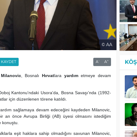
© AA
KÖŞ
-
+
KAYDET
A
A
Milanovic
, Bosnalı
Hırvat
lara
yardım
etmeye devam
-Doboj Kantonu'ndaki Usora'da, Bosna Savaşı'nda (1992-
atlar için düzenlenen törene katıldı.
a yardım sağlamaya devam edeceğini kaydeden Milanovic,
 bir an önce Avrupa Birliği (AB) üyesi olmasını istediğim
e konuştu.
alklarla eşit haklara sahip olmadığını savunan Milanovic,