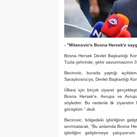
- "Milanovic'e Bosna Hersek'e say
Bosna Hersek Devlet Başkanlığı Kon
Tuzla şehrinde, şehir savunmasının 31
Becirovic, burada yaptığı açıklam
Saraybosna'ya, Devlet Başkanlığı Kons
Ülkesi için birçok ziyaret gerçekleş
Bosna Hersek'e, Avrupa ve Avrupa
söyledim. Bu nedenle ilk ziyareti
görüştüm." dedi.
Becirovic, bölgedeki işbirliğinin gel
anımsatarak, "Bu anlamda Bosna Hers
işbirliğini geliştirmeye çalışıy