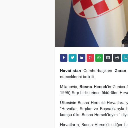
Hırvatistan
Cumhurbaşkanı
Zoran 
edeceklerini belirtti.
Milanovic,
Bosna Hersek
'in Zenica
1995) Sırp birliklerince öldürülen Hırv
Ülkesinin Bosna Hersekli Hırvatlar
"Hırvatlar, Sırplar ve Boşnaklarıyla
komşu ülke Bosna Hersek'teyim." diy
Hırvatların, Bosna Hersek'te diğer h