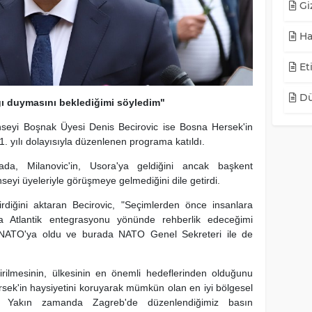
Giz
Ha
Eti
Dü
gı duymasını beklediğimi söyledim"
seyi Boşnak Üyesi Denis Becirovic ise Bosna Hersek'in
. yılı dolayısıyla düzenlenen programa katıldı.
ada, Milanovic'in, Usora'ya geldiğini ancak başkent
eyi üyeleriyle görüşmeye gelmediğini dile getirdi.
tirdiğini aktaran Becirovic, "Seçimlerden önce insanlara
 Atlantik entegrasyonu yönünde rehberlik edeceğimi
m NATO'ya oldu ve burada NATO Genel Sekreteri ile de
iştirilmesinin, ülkesinin en önemli hedeflerinden olduğunu
ek'in haysiyetini koruyarak mümkün olan en iyi bölgesel
orum. Yakın zamanda Zagreb'de düzenlendiğimiz basın