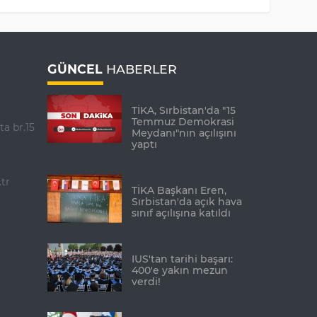
GÜNCEL
HABERLER
TİKA, Sırbistan'da "15
Temmuz Demokrasi
ta br.15
Meydanı"nın açılışını
yaptı
tr
TİKA Başkanı Eren,
Sırbistan'da açık hava
sınıf açılışına katıldı
IUS'tan tarihi başarı:
400'e yakın mezun
verdi!