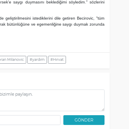
rsek'e saygı duymasını beklediğimi söyledim." sözlerini
 geliştirilmesini istediklerini dile getiren Becirovic, "tüm
oprak bütünlüğüne ve egemenliğine saygı duymak zorunda
ran Milanovic
#yardım
#Hırvat
GÖNDER