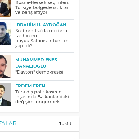
Bosna-Hersek seçimleri:
Türkiye bölgede istikrar
ve barış istiyor
İBRAHIM H. AYDOĞAN
Srebrenitsa'da modern
tarihin en
büyük Satanist ritüeli mi
yapıldı?
MUHAMMED ENES
DANALIOĞLU
"Dayton" demokrasisi
ERDEM EREN
Türk dış politikasının
inşasında Balkanlar'daki
değişimi öngörmek
FALAR
TÜMÜ