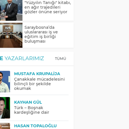
"Yüzyılın Tanığı" kitabı,
en ağır trajedileri
gözler önüne seriyor
Saraybosna’da
uluslararası iş ve
eğitim iş birliği
buluşması
E
YAZARLARIMIZ
TÜMÜ
MUSTAFA KRUPALIJA
Çanakkale mücadelesini
bilinçli bir şekilde
okumak
KAYHAN GÜL
Türk – Boşnak
kardeşliğine dair
HASAN TOPALOĞLU