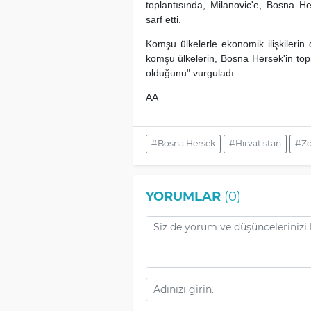
toplantısında, Milanovic'e, Bosna He
sarf etti.
Komşu ülkelerle ekonomik ilişkilerin de
komşu ülkelerin, Bosna Hersek'in t
olduğunu" vurguladı.
AA
#Bosna Hersek
#Hırvatistan
#Zo
YORUMLAR
(0)