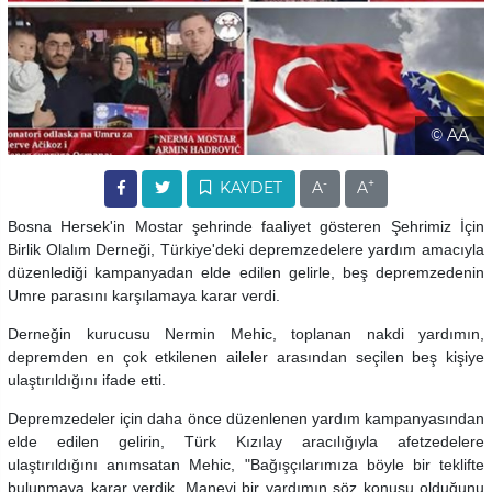
© AA
-
+
KAYDET
A
A
Bosna Hersek'in Mostar şehrinde faaliyet gösteren Şehrimiz İçin
Birlik Olalım Derneği, Türkiye'deki depremzedelere yardım amacıyla
düzenlediği kampanyadan elde edilen gelirle, beş depremzedenin
Umre parasını karşılamaya karar verdi.
Derneğin kurucusu Nermin Mehic, toplanan nakdi yardımın,
depremden en çok etkilenen aileler arasından seçilen beş kişiye
ulaştırıldığını ifade etti.
Depremzedeler için daha önce düzenlenen yardım kampanyasından
elde edilen gelirin, Türk Kızılay aracılığıyla afetzedelere
ulaştırıldığını anımsatan Mehic, "Bağışçılarımıza böyle bir teklifte
bulunmaya karar verdik. Manevi bir yardımın söz konusu olduğunu