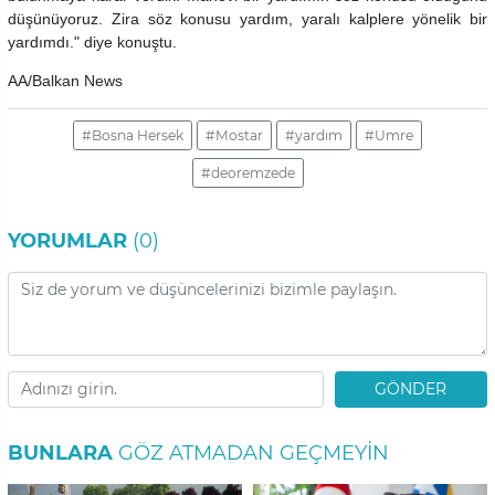
düşünüyoruz. Zira söz konusu yardım, yaralı kalplere yönelik bir
yardımdı." diye konuştu.
AA/Balkan News
#Bosna Hersek
#Mostar
#yardım
#Umre
#deoremzede
YORUMLAR
(0)
GÖNDER
BUNLARA
GÖZ ATMADAN GEÇMEYIN