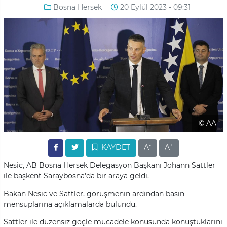
Bosna Hersek
20 Eylül 2023 - 09:31
© AA
-
+
KAYDET
A
A
Nesic, AB Bosna Hersek Delegasyon Başkanı Johann Sattler
ile başkent Saraybosna'da bir araya geldi.
Bakan Nesic ve Sattler, görüşmenin ardından basın
mensuplarına açıklamalarda bulundu.
Sattler ile düzensiz göçle mücadele konusunda konuştuklarını