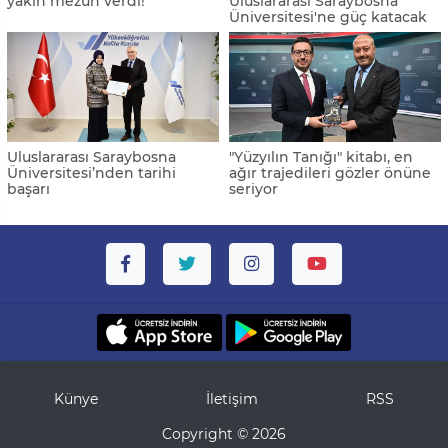
yakın mezun verdi!
Uluslararası Saraybosna
Üniversitesi'ne güç katacak
Uluslararası Saraybosna
"Yüzyılın Tanığı" kitabı, en
Üniversitesi’nden tarihi
ağır trajedileri gözler önüne
başarı
seriyor
Künye
İletişim
RSS
Copyright © 2026