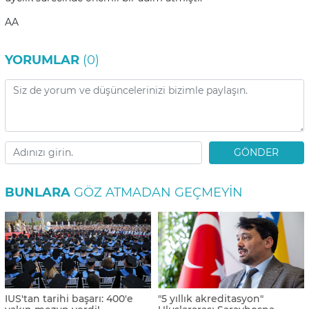
AA
YORUMLAR
(0)
GÖNDER
BUNLARA
GÖZ ATMADAN GEÇMEYIN
IUS'tan tarihi başarı: 400'e
"5 yıllık akreditasyon"