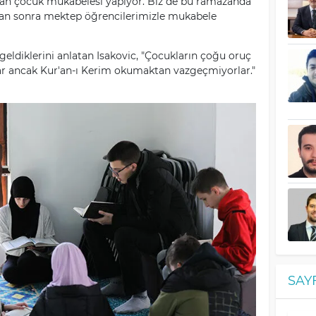
zan çocuk mukabelesi yapıyor. Biz de bu ramazanda
dan sonra mektep öğrencilerimizle mukabele
eldiklerini anlatan Isakovic, "Çocukların çoğu oruç
ar ancak Kur'an-ı Kerim okumaktan vazgeçmiyorlar."
SAY