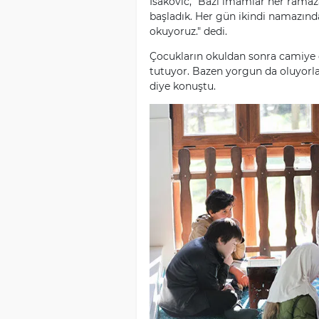
Isakovic, "Bazı imamlar her rama
başladık. Her gün ikindi namazın
okuyoruz." dedi.
Çocukların okuldan sonra camiye g
tutuyor. Bazen yorgun da oluyorl
diye konuştu.