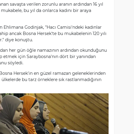
anan savaşta verilen zorunlu aranın ardından 16 yıl
ukabele, bu yıl da onlarca kadını bir araya
 Ehlimana Godinjak, "Hacı Camisi'ndeki kadınlar
sahip ancak Bosna Hersek'te bu mukabelenin 120 yılı
r." diye konuştu.
ından her gün öğle namazının ardından okunduğunu
p etmek için Saraybosna'nın dört bir yanından
unu söyledi.
 Bosna Hersek'in en güzel ramazan geleneklerinden
a ülkelerde bu tarz örneklere sık rastlanmadığının