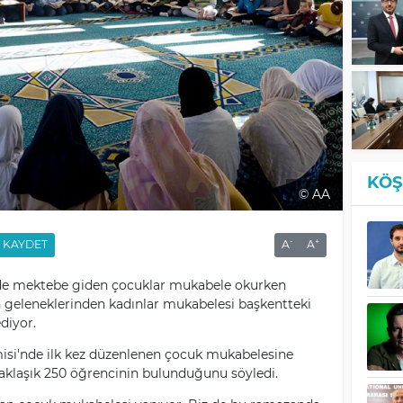
KÖŞ
© AA
-
+
KAYDET
A
A
nde mektebe giden çocuklar mukabele okurken
 geleneklerinden kadınlar mukabelesi başkentteki
diyor.
isi'nde ilk kez düzenlenen çocuk mukabelesine
aklaşık 250 öğrencinin bulunduğunu söyledi.