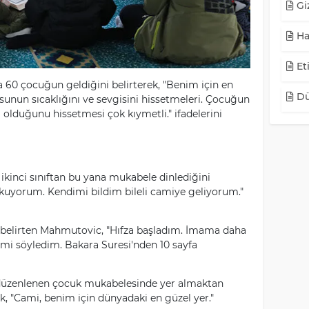
Giz
Ha
Eti
da 60 çocuğun geldiğini belirterek, "Benim için en
Dü
sunun sıcaklığını ve sevgisini hissetmeleri. Çocuğun
 olduğunu hissetmesi çok kıymetli." ifadelerini
ikinci sınıftan bu yana mukabele dinlediğini
kuyorum. Kendimi bildim bileli camiye geliyorum."
 belirten Mahmutovic, "Hıfza başladım. İmama daha
imi söyledim. Bakara Suresi'nden 10 sayfa
 düzenlenen çocuk mukabelesinde yer almaktan
, "Cami, benim için dünyadaki en güzel yer."