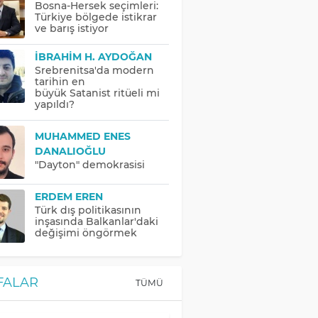
Bosna-Hersek seçimleri:
Türkiye bölgede istikrar
ve barış istiyor
İBRAHIM H. AYDOĞAN
Srebrenitsa'da modern
tarihin en
büyük Satanist ritüeli mi
yapıldı?
MUHAMMED ENES
DANALIOĞLU
"Dayton" demokrasisi
ERDEM EREN
Türk dış politikasının
inşasında Balkanlar'daki
değişimi öngörmek
FALAR
TÜMÜ