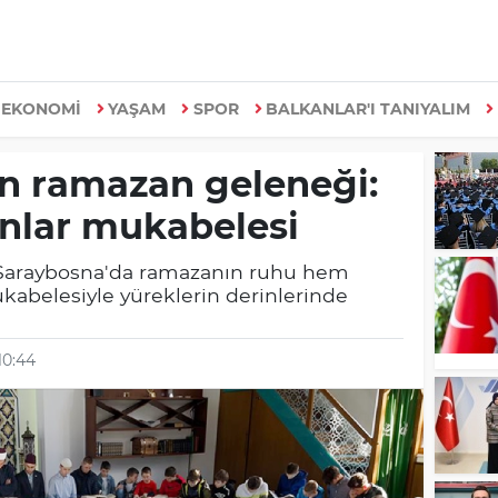
EKONOMİ
YAŞAM
SPOR
BALKANLAR'I TANIYALIM
n ramazan geleneği:
nlar mukabelesi
 Saraybosna'da ramazanın ruhu hem
abelesiyle yüreklerin derinlerinde
10:44