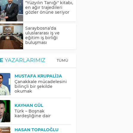
"Yüzyılın Tanığı" kitabı,
en ağır trajedileri
gözler önüne seriyor
Saraybosna’da
uluslararası iş ve
eğitim iş birliği
buluşması
E
YAZARLARIMIZ
TÜMÜ
MUSTAFA KRUPALIJA
Çanakkale mücadelesini
bilinçli bir şekilde
okumak
KAYHAN GÜL
Türk – Boşnak
kardeşliğine dair
HASAN TOPALOĞLU