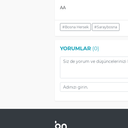
AA
#Bosna Hersek
#Saraybosna
YORUMLAR
(0)