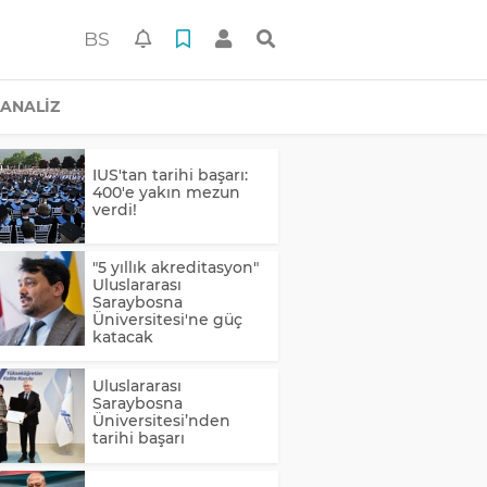
BS
ANALİZ
IUS'tan tarihi başarı:
400'e yakın mezun
verdi!
"5 yıllık akreditasyon"
Uluslararası
Saraybosna
Üniversitesi'ne güç
katacak
Uluslararası
Saraybosna
Üniversitesi’nden
tarihi başarı