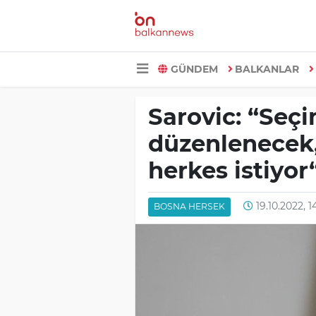
GÜNDEM
BALKANLAR
Sarovic: “Seç
düzenlenecek,
herkes istiyor
19.10.2022, 1
BOSNA HERSEK