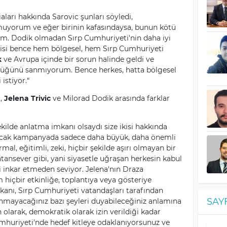
aları hakkında Sarovic şunları söyledi,
yorum ve eğer birinin kafasındaysa, bunun kötü
m. Dodik olmadan Sırp Cumhuriyeti'nin daha iyi
isi bence hem bölgesel, hem Sırp Cumhuriyeti
k
ve Avrupa içinde bir sorun halinde geldi ve
düğünü sanmıyorum. Bence herkes, hatta bölgesel
istiyor.“
c,
Jelena Trivic
ve Milorad Dodik arasında farklar
kilde anlatma imkanı olsaydı size ikisi hakkında
ancak kampanyada sadece daha büyük, daha önemli
mal, eğitimli, zeki, hiçbir şekilde aşırı olmayan bir
atansever gibi, yani siyasetle uğraşan herkesin kabul
i inkar etmeden seviyor. Jelena'nın Draza
 hiçbir etkinliğe, toplantıya veya gösteriye
anı, Sırp Cumhuriyeti vatandaşları tarafından
SAY
anmayacağınız bazı şeyleri duyabileceğiniz anlamına
 olarak, demokratik olarak izin verildiği kadar
umhuriyeti'nde hedef kitleye odaklanıyorsunuz ve