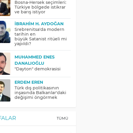
Bosna-Hersek seçimleri:
Türkiye bölgede istikrar
ve barış istiyor
İBRAHIM H. AYDOĞAN
Srebrenitsa'da modern
tarihin en
büyük Satanist ritüeli mi
yapıldı?
MUHAMMED ENES
DANALIOĞLU
"Dayton" demokrasisi
ERDEM EREN
Türk dış politikasının
inşasında Balkanlar'daki
değişimi öngörmek
FALAR
TÜMÜ