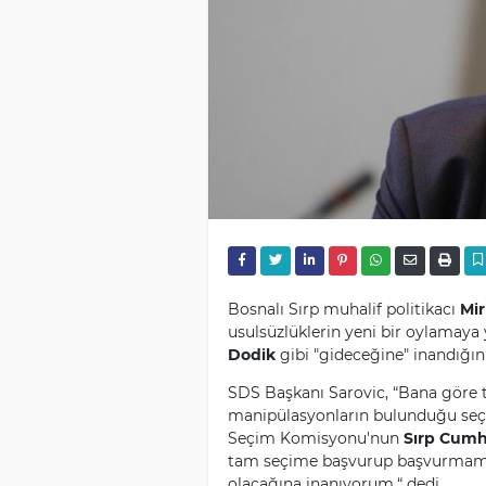
Bosnalı Sırp muhalif politikacı
Mir
usulsüzlüklerin yeni bir oylamaya
Dodik
gibi "gideceğine" inandığını
SDS Başkanı Sarovic, “Bana göre 
manipülasyonların bulunduğu seçi
Seçim Komisyonu'nun
Sırp Cumh
tam seçime başvurup başvurmamas
olacağına inanıyorum.“ dedi.