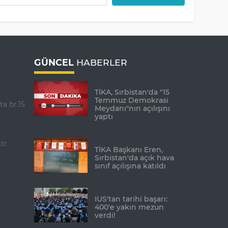
GÜNCEL
HABERLER
TİKA, Sırbistan'da "15
Temmuz Demokrasi
ta br.15
Meydanı"nın açılışını
yaptı
tr
TİKA Başkanı Eren,
Sırbistan'da açık hava
sınıf açılışına katıldı
IUS'tan tarihi başarı:
400'e yakın mezun
verdi!