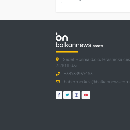
Sedef Bosnia d.o.o. Hrasnička ces
71210 Ilidža
+38733957463
habermerkezi@balkannews.com.