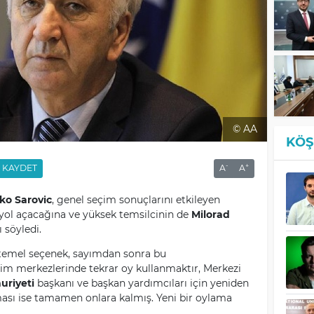
© AA
KÖŞ
-
+
KAYDET
A
A
ko Sarovic
, genel seçim sonuçlarını etkileyen
 yol açacağına ve yüksek temsilcinin de
Milorad
 söyledi.
temel seçenek, sayımdan sonra bu
m merkezlerinde tekrar oy kullanmaktır, Merkezi
uriyeti
başkanı ve başkan yardımcıları için yeniden
ı ise tamamen onlara kalmış. Yeni bir oylama