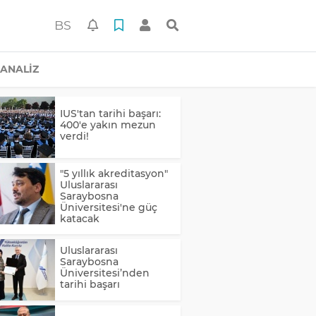
BS
ANALİZ
IUS'tan tarihi başarı:
400'e yakın mezun
verdi!
"5 yıllık akreditasyon"
Uluslararası
Saraybosna
Üniversitesi'ne güç
katacak
Uluslararası
Saraybosna
Üniversitesi’nden
tarihi başarı