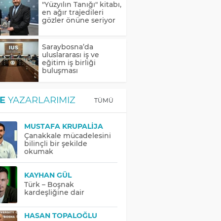
"Yüzyılın Tanığı" kitabı,
en ağır trajedileri
gözler önüne seriyor
Saraybosna’da
uluslararası iş ve
eğitim iş birliği
buluşması
E
YAZARLARIMIZ
TÜMÜ
MUSTAFA KRUPALIJA
Çanakkale mücadelesini
bilinçli bir şekilde
okumak
KAYHAN GÜL
Türk – Boşnak
kardeşliğine dair
HASAN TOPALOĞLU