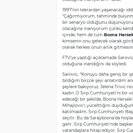
1997'nin tekrardan yaşanacağı iddi
“Çağırmıyorum, tahminde bulunmu
bir senaryo olduğunu düşünüyoru
olacağına inanıyorum çünkü kend
içinde, hem de tüm
Bosna Herse
kimsenin onu gelecek olarak gör
olarak herkes onun artık gitmesini 
FTV'ye yaptığı açıklamada Sarovi
olduğuna inandığını da söyledi.
Sarovic, “Konuyu daha geniş bir şe
bildiğim birçok şeyi anlatırdım 
şeylere bakıyoruz. Jelena Trivic nor
kadın. O Sırp Cumhuriyeti'ni bir v
edeceği bir şekilde, Bosna Hersek'
Mihajlovic'i yücelttiğini duyduğum
katılmadım. Sırp Cumhuriyeti Başk
seçilir. Bu da Saraybosna'da hoşl
gelir. Sırp Cumhuriyeti'nde başkan
vatandaşlara hitap ediyor. Sırp C