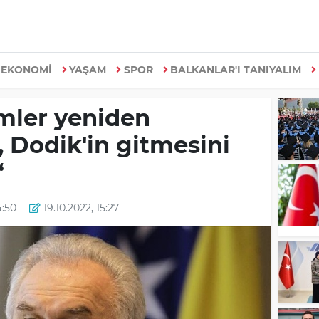
EKONOMİ
YAŞAM
SPOR
BALKANLAR'I TANIYALIM
imler yeniden
 Dodik'in gitmesini
“
4:50
19.10.2022, 15:27