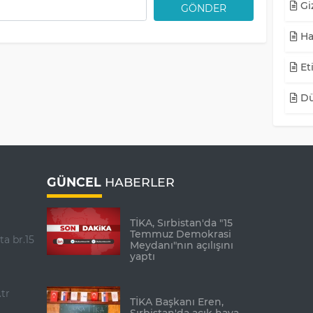
Giz
GÖNDER
Ha
Eti
Dü
GÜNCEL
HABERLER
TİKA, Sırbistan'da "15
Temmuz Demokrasi
ta br.15
Meydanı"nın açılışını
yaptı
tr
TİKA Başkanı Eren,
Sırbistan'da açık hava