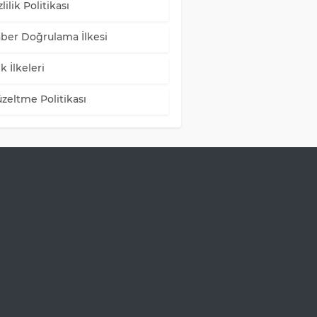
lilik Politikası
ber Doğrulama İlkesi
k İlkeleri
zeltme Politikası