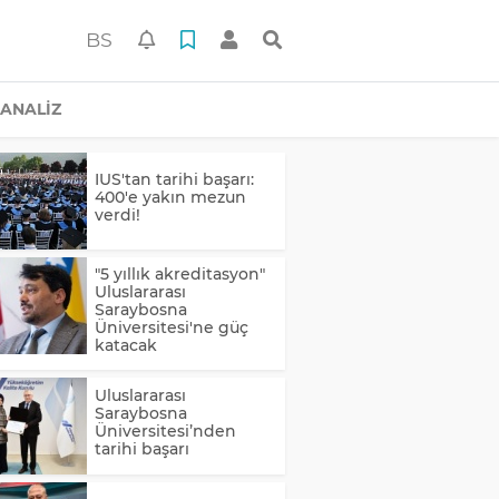
BS
ANALİZ
IUS'tan tarihi başarı:
400'e yakın mezun
verdi!
"5 yıllık akreditasyon"
Uluslararası
Saraybosna
Üniversitesi'ne güç
katacak
Uluslararası
Saraybosna
Üniversitesi’nden
tarihi başarı