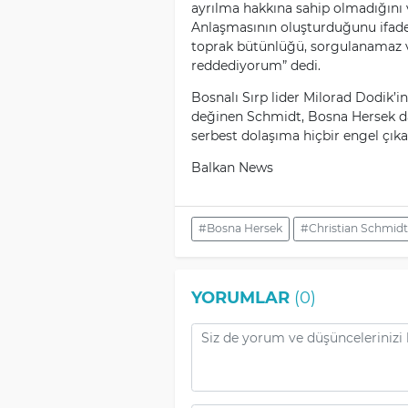
ayrılma hakkına sahip olmadığını v
Anlaşmasının oluşturduğunu ifade
toprak bütünlüğü, sorgulanamaz ve
reddediyorum” dedi.
Bosnalı Sırp lider Milorad Dodik’i
değinen Schmidt, Bosna Hersek dah
serbest dolaşıma hiçbir engel çıka
Balkan News
#Bosna Hersek
#Christian Schmidt
YORUMLAR
(0)