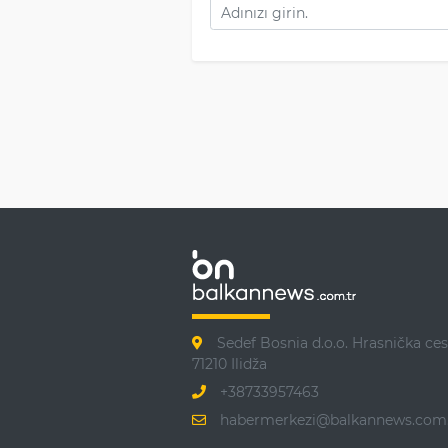
Sedef Bosnia d.o.o. Hrasnička ces
71210 Ilidža
+38733957463
habermerkezi@balkannews.com.