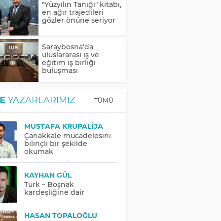
"Yüzyılın Tanığı" kitabı,
en ağır trajedileri
gözler önüne seriyor
Saraybosna’da
uluslararası iş ve
eğitim iş birliği
buluşması
E
YAZARLARIMIZ
TÜMÜ
MUSTAFA KRUPALIJA
Çanakkale mücadelesini
bilinçli bir şekilde
okumak
KAYHAN GÜL
Türk – Boşnak
kardeşliğine dair
HASAN TOPALOĞLU