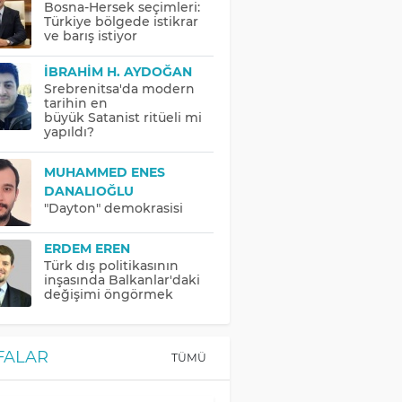
Bosna-Hersek seçimleri:
Türkiye bölgede istikrar
ve barış istiyor
İBRAHIM H. AYDOĞAN
Srebrenitsa'da modern
tarihin en
büyük Satanist ritüeli mi
yapıldı?
MUHAMMED ENES
DANALIOĞLU
"Dayton" demokrasisi
ERDEM EREN
Türk dış politikasının
inşasında Balkanlar'daki
değişimi öngörmek
FALAR
TÜMÜ