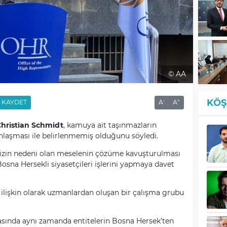
© AA
KÖŞ
-
+
KAYDET
A
A
hristian Schmidt
, kamuya ait taşınmazların
nlaşması ile belirlenmemiş olduğunu söyledi.
krizin nedeni olan meselenin çözüme kavuşturulması
sna Hersekli siyasetçileri işlerini yapmaya davet
 ilişkin olarak uzmanlardan oluşan bir çalışma grubu
sında aynı zamanda entitelerin Bosna Hersek’ten