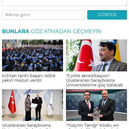
GÖNDER
BUNLARA
GÖZ ATMADAN GEÇMEYIN
IUS'tan tarihi başarı: 400'e
"5 yıllık akreditasyon"
yakın mezun verdi!
Uluslararası Saraybosna
Üniversitesi'ne güç katacak
Uluslararası Saraybosna
"Yüzyılın Tanığı" kitabı, en