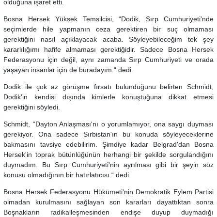
olduğuna işaret etti.
Bosna Hersek Yüksek Temsilcisi, “Dodik, Sırp Cumhuriyeti'nde
seçimlerde hile yapmanın ceza gerektiren bir suç olmaması
gerektiğini nasıl açıklayacak acaba. Söyleyebileceğim tek şey
kararlılığımı hafife almaması gerektiğidir. Sadece Bosna Hersek
Federasyonu için değil, aynı zamanda Sırp Cumhuriyeti ve orada
yaşayan insanlar için de buradayım.“ dedi.
Dodik ile çok az görüşme fırsatı bulunduğunu belirten Schmidt,
Dodik'in kendisi dışında kimlerle konuştuğuna dikkat etmesi
gerektiğini söyledi.
Schmidt, “Dayton Anlaşması'nı o yorumlamıyor, ona saygı duyması
gerekiyor. Ona sadece Sırbistan'ın bu konuda söyleyeceklerine
bakmasını tavsiye edebilirim. Şimdiye kadar Belgrad'dan Bosna
Hersek'in toprak bütünlüğünün herhangi bir şekilde sorgulandığını
duymadım. Bu Sırp Cumhuriyeti'nin ayrılması gibi bir şeyin söz
konusu olmadığının bir hatırlatıcısı.“ dedi.
Bosna Hersek Federasyonu Hükümeti'nin Demokratik Eylem Partisi
olmadan kurulmasını sağlayan son kararları dayattıktan sonra
Boşnakların radikalleşmesinden endişe duyup duymadığı