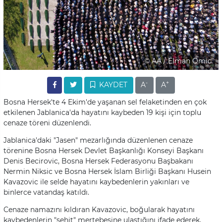
© AA / Elman Omic
-
+
KAYDET
A
A
Bosna Hersek'te 4 Ekim'de yaşanan sel felaketinden en çok
etkilenen Jablanica'da hayatını kaybeden 19 kişi için toplu
cenaze töreni düzenlendi.
Jablanica'daki "Jasen" mezarlığında düzenlenen cenaze
törenine Bosna Hersek Devlet Başkanlığı Konseyi Başkanı
Denis Becirovic, Bosna Hersek Federasyonu Başbakanı
Nermin Niksic ve Bosna Hersek İslam Birliği Başkanı Husein
Kavazovic ile selde hayatını kaybedenlerin yakınları ve
binlerce vatandaş katıldı.
Cenaze namazını kıldıran Kavazovic, boğularak hayatını
kaybedenlerin "şehit" mertebesine ulaştığını ifade ederek,