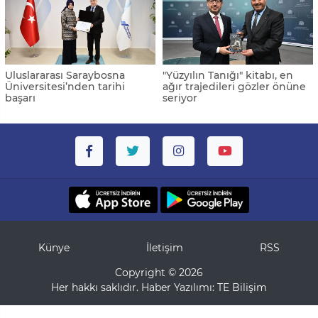
Uluslararası Saraybosna
"Yüzyılın Tanığı" kitabı, en
Üniversitesi’nden tarihi
ağır trajedileri gözler önüne
başarı
seriyor
Künye
İletişim
RSS
Copyright © 2026
Her hakkı saklıdır. Haber Yazılımı:
TE Bilişim