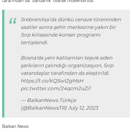
tarafından da "barbarlık" olarak nitelendirildi.
Srebrenitsa’da dünkü cenaze töreninden
saatler sonra şehir merkezine yakın bir
Sırp kilisesinde konser programı
tertiplendi.
Bosna'da yeni katliamları teşvik eden
şarkıların çalındığı organizasyon, Sırp
vatandaşlar tarafından da eleştirildi.
https://t.co/KQSwI2gMsH
pic.twitter.com/24qcm2uZi1
— BalkanNews Türkçe
(@BalkanNewsTR)
July 12, 2023
Balkan News