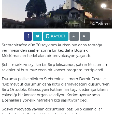
© Twitter
-
+
KAYDET
A
A
Srebrenitsa’da dün 30 soykırım kurbanının daha toprağa
verilmesinden saatler sonra bir kez daha Boşnak
Müslümanları hedef alan bir provokasyon yaşandı.
Şehir merkezine yakın bir Sırp kilisesinde, şehrin Müslüman
sakinlerini huzursuz eden bir konser programı tertiplendi.
Durumu polise bildiren Srebrenitsalı imam Damir Pestalic,
“Biz mevcut durumun daha kötü olamayacağını düşünürken,
Sırp Ortodoks Kilisesi, yeni katliamları teşvik eden şarkıların
çalındığı bir konser organize ediyor. Korkmuyoruz ama
Boşnaklara yönelik nefretleri bizi şaşırtıyor” dedi.
Sosyal medyada yayılan görüntüler, bazı Sırp kullanıcılar