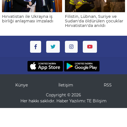
Hırvatistan ile Ukrayna iş
Filistin, Lübnan, Suriye ve
birliği anlaşması imzaladı
Sudan'da öldürülen çocuklar
Hırvatistan'da anıldı
Künye
İletişim
RSS
Copyright © 2026
Her hakkı saklıdır. Haber Yazılımı:
TE Bilişim