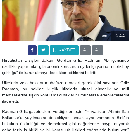
© AA
-
+
KAYDET
A
A
Hırvatistan Dışişleri Bakanı Gordan Grlic Radman, AB içerisinde
özellikle yaptırımlar gibi önemli konularda oy birliği yerine "nitelikli oy
çokluğu" ile karar almayı desteklemediklerini belirtti.
Ülkelerin veto hakkını muhafaza etmeleri gerektiğini savunan Grlic
Radman, bu şekilde küçük ülkelerin ulusal güvenlik ve milli
menfaatlerine ilişkin konulardaki haklarını muhafaza edebileceklerini
ifade etti.
Radman Grlic gazetecilere verdiği demeçte, "Hırvatistan, AB'nin Batı
Balkanlar'a yayılmasını destekliyor, ancak aynı zamanda Birliğin
hukukun üstünlüğü ve demokrasi gibi değerlerine saygı duyarak
daha fazla iş birliği ve iyi komşuluk ilişkileri çağrısında bulunuyor."