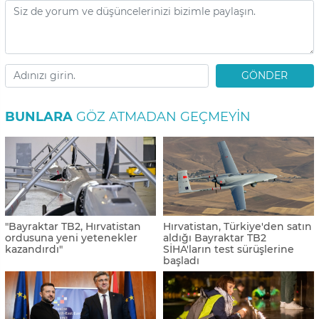
GÖNDER
BUNLARA
GÖZ ATMADAN GEÇMEYIN
"Bayraktar TB2, Hırvatistan
Hırvatistan, Türkiye'den satın
ordusuna yeni yetenekler
aldığı Bayraktar TB2
kazandırdı"
SİHA'ların test sürüşlerine
başladı