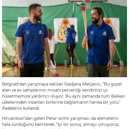
Belgrad'dan yarışmaya katılan Sladjana Matijevic, "Bu güzel
alan ve ev sahiplerinin misafirperverliği kendimizi iyi
hissetmemize yardımcı oluyor. Bu aynı zamanda tüm Balkan
ülkelerinden insanları birbirine bağlamanın harika bir yolu."
ifadelerini kullandı.
Hırvatistan'dan gelen Petar isimli yarışmacı da elemelerin
hala sürdüğünü belirterek, "İyi bir sonuç almayı umuyoruz.