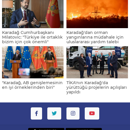
Karadağ Cumhurbaşkanı
Karadağ'dan orman
Milatovic: "Türkiye ile ortaklık
yangınlarına müdahale için
bizim için çok önemli"
uluslararası yardım talebi
"Karadağ, AB genişlemesinin
TİKA'nın Karadağ'da
en iyi örneklerinden biri"
yürüttüğü projelerin açılışları
yapıldı