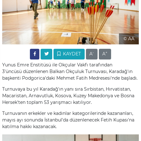
© AA
-
+
KAYDET
A
A
Yunus Emre Enstitüsü ile Okçular Vakfı tarafından
3'üncüsü düzenlenen Balkan Okçuluk Turnuvası, Karadağ'ın
başkenti Podgorica'daki Mehmet Fatih Medresesi'nde başladı.
Turnuvaya bu yıl Karadağ'ın yanı sıra Sırbistan, Hırvatistan,
Macaristan, Arnavutluk, Kosova, Kuzey Makedonya ve Bosna
Hersek'ten toplam 53 yarışmacı katılıyor.
Turnuvanın erkekler ve kadınlar kategorilerinde kazananları,
mayıs ayı sonunda İstanbul'da düzenlenecek Fetih Kupası'na
katılma hakkı kazanacak.