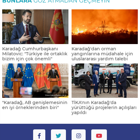
BUNLARA
GÖZ ATMADAN GEÇMEYIN
Karadağ Cumhurbaşkanı
Karadağ'dan orman
Milatovic: "Türkiye ile ortaklık
yangınlarına müdahale için
bizim için çok önemli"
uluslararası yardım talebi
"Karadağ, AB genişlemesinin
TİKA'nın Karadağ'da
en iyi örneklerinden biri"
yürüttüğü projelerin açılışları
yapıldı