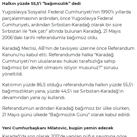
Halkın yüzde 55,5’i “bağımsızlık” dedi
Yugoslavya Sosyalist Federal Cumhuriyeti’nin 1990’lı yıllarda
parçalanmasının ardından, önce Yugoslavya Federal
Cumhuriyeti, ardından Sırbistan-Karadağ olarak bir süre
Sırbistan ile “tek çatı” altında bulunan Karadağ, 21 Mayıs
2006’daki tarihi referandumla bağımsız oldu.
Karadağ Meclisi, AB’nin de tavsiyesi üzerine önce Referandum
Kanunu’nu kabul etti. Referandumda halka “Karadağ
Cumhuriyeti’nin uluslararası hukuki tarafsızlığa sahip
bağımsız bir devlet olmasını istiyor musunuz?” sorusu
yöneltildi.
Katılımın yüzde 86,5 olduğu referandumda halkın yüzde 55,5’i
bağımsızlıktan yana, yüzde 44,5’i ise Sırbistan-Karadağ’ın
devamından yana oy kullandı.
Referandumun ardından Karadağ bağımsız bir ülke olurken,
21 Mayıs günü ülkede “Bağımsızlık Günü” olarak kabul edildi.
Yeni Cumhurbaşkanı Milatovic, bugün yemin edecek
Karadağ’da son olarak 2011’de yapılan nüfus sayımına göre,