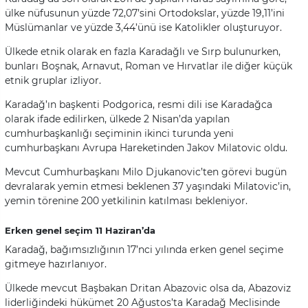
ülke nüfusunun yüzde 72,07’sini Ortodokslar, yüzde 19,11’ini
Müslümanlar ve yüzde 3,44’ünü ise Katolikler oluşturuyor.
Ülkede etnik olarak en fazla Karadağlı ve Sırp bulunurken,
bunları Boşnak, Arnavut, Roman ve Hırvatlar ile diğer küçük
etnik gruplar izliyor.
Karadağ’ın başkenti Podgorica, resmi dili ise Karadağca
olarak ifade edilirken, ülkede 2 Nisan’da yapılan
cumhurbaşkanlığı seçiminin ikinci turunda yeni
cumhurbaşkanı Avrupa Hareketinden Jakov Milatovic oldu.
Mevcut Cumhurbaşkanı Milo Djukanovic’ten görevi bugün
devralarak yemin etmesi beklenen 37 yaşındaki Milatovic’in,
yemin törenine 200 yetkilinin katılması bekleniyor.
Erken genel seçim 11 Haziran’da
Karadağ, bağımsızlığının 17’nci yılında erken genel seçime
gitmeye hazırlanıyor.
Ülkede mevcut Başbakan Dritan Abazovic olsa da, Abazoviz
liderliğindeki hükümet 20 Ağustos’ta Karadağ Meclisinde