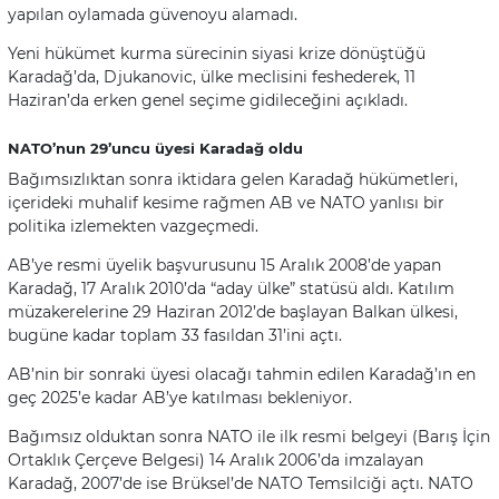
yapılan oylamada güvenoyu alamadı.
Yeni hükümet kurma sürecinin siyasi krize dönüştüğü
Karadağ’da, Djukanovic, ülke meclisini feshederek, 11
Haziran’da erken genel seçime gidileceğini açıkladı.
NATO’nun 29’uncu üyesi Karadağ oldu
Bağımsızlıktan sonra iktidara gelen Karadağ hükümetleri,
içerideki muhalif kesime rağmen AB ve NATO yanlısı bir
politika izlemekten vazgeçmedi.
AB’ye resmi üyelik başvurusunu 15 Aralık 2008’de yapan
Karadağ, 17 Aralık 2010’da “aday ülke” statüsü aldı. Katılım
müzakerelerine 29 Haziran 2012’de başlayan Balkan ülkesi,
bugüne kadar toplam 33 fasıldan 31’ini açtı.
AB’nin bir sonraki üyesi olacağı tahmin edilen Karadağ’ın en
geç 2025’e kadar AB’ye katılması bekleniyor.
Bağımsız olduktan sonra NATO ile ilk resmi belgeyi (Barış İçin
Ortaklık Çerçeve Belgesi) 14 Aralık 2006’da imzalayan
Karadağ, 2007’de ise Brüksel’de NATO Temsilciği açtı. NATO