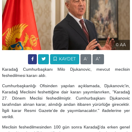
© AA
-
+
KAYDET
A
A
Karadağ Cumhurbaşkanı Milo Djukanovic, mevcut meclisin
feshedilmesi kararı aldı.
Cumhurbaşkanlığı Ofisinden yapılan açıklamada, Djukanovic'in,
Karadağ Meclisini feshettiğine dair kararı yayımlanırken, "Karadağ
27. Dönem Meclisi feshedilmiştir. Cumhurbaşkanı Djukanovic
tarafından alınan karar, alındığı andan itibaren yürürlüğe girecektir.
İlgili karar Resmi Gazete'de de yayımlanacaktır." ifadelerine yer
verildi.
Meclisin feshedilmesinden 100 gün sonra Karadağ'da erken genel