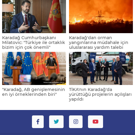
Karadağ Cumhurbaşkanı
Karadağ'dan orman
Milatovic: "Türkiye ile ortaklık
yangınlarına müdahale için
bizim için çok önemli"
uluslararası yardım talebi
"Karadağ, AB genişlemesinin
TİKA'nın Karadağ'da
en iyi örneklerinden biri"
yürüttüğü projelerin açılışları
yapıldı