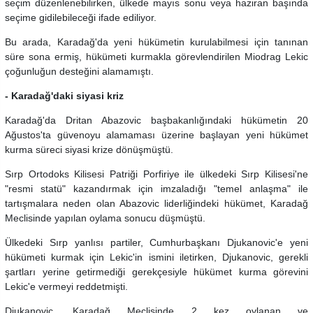
seçim düzenlenebilirken, ülkede mayıs sonu veya haziran başında
seçime gidilebileceği ifade ediliyor.
Bu arada, Karadağ'da yeni hükümetin kurulabilmesi için tanınan
süre sona ermiş, hükümeti kurmakla görevlendirilen Miodrag Lekic
çoğunluğun desteğini alamamıştı.
- Karadağ'daki siyasi kriz
Karadağ'da Dritan Abazovic başbakanlığındaki hükümetin 20
Ağustos'ta güvenoyu alamaması üzerine başlayan yeni hükümet
kurma süreci siyasi krize dönüşmüştü.
Sırp Ortodoks Kilisesi Patriği Porfiriye ile ülkedeki Sırp Kilisesi'ne
"resmi statü" kazandırmak için imzaladığı "temel anlaşma" ile
tartışmalara neden olan Abazovic liderliğindeki hükümet, Karadağ
Meclisinde yapılan oylama sonucu düşmüştü.
Ülkedeki Sırp yanlısı partiler, Cumhurbaşkanı Djukanovic'e yeni
hükümeti kurmak için Lekic'in ismini iletirken, Djukanovic, gerekli
şartları yerine getirmediği gerekçesiyle hükümet kurma görevini
Lekic'e vermeyi reddetmişti.
Djukanovic, Karadağ Meclisinde 2 kez oylanan ve